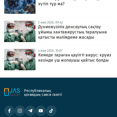
күтіп тұр ма?
5 мая 2026, 09:42
Дүниежүзілік денсаулық сақтау
ұйымы хантавирустың таралуына
қатысты мәлімдеме жасады
4 мая 2026, 10:07
Кемеде тараған қауіпті вирус: круиз
кезінде үш жолаушы қайтыс болды
Республикалық
қоғамдық-саяси газеті