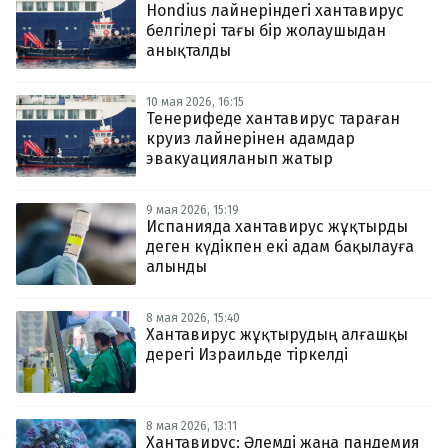
Hondius лайнеріндегі хантавирус
белгілері тағы бір жолаушыдан
анықталды
10 мая 2026, 16:15
Тенерифеде хантавирус тараған
круиз лайнерінен адамдар
эвакуацияланып жатыр
9 мая 2026, 15:19
Испанияда хантавирус жұқтырды
деген күдікпен екі адам бақылауға
алынды
8 мая 2026, 15:40
Хантавирус жұқтырудың алғашқы
дерегі Израильде тіркелді
8 мая 2026, 13:11
Хантавирус: Әлемді жаңа пандемия