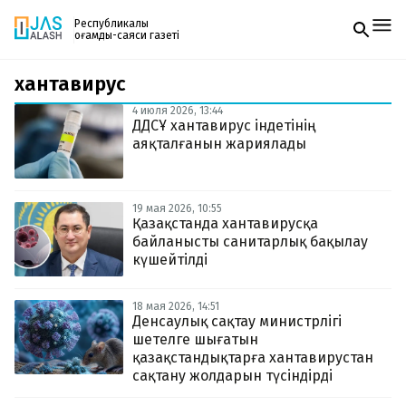
Республикалық
қоғамдық-саяси газеті
хантавирус
Жаңалықтар
Спорт
4 июля 2026, 13:44
Газетке жазылу
Live
ДДСҰ хантавирус індетінің
PDF форматтағы газетті ай сайын электронды
Руханият
аяқталғанын жариялады
поштаңызға алып отырыңыз. Жаңа нөмір
Аймақ
шыққан сәтте сізге бірден жіберіледі. Тек email
Архив
енгізіңіз, біз қалғанын өзіміз жібереміз.
Заң және тәртіп
19 мая 2026, 10:55
Қазақстанда хантавирусқа
байланысты санитарлық бақылау
Редакциямен байланыс
+7 708 604 51 06
күшейтілді
Жарнама бөлімі
+7 701 220 64 52
Пошта
18 мая 2026, 14:51
zhasalash100@gmail.com
Денсаулық сақтау министрлігі
шетелге шығатын
қазақстандықтарға хантавирустан
сақтану жолдарын түсіндірді