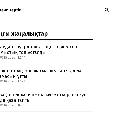
Және Тәртіп
ңғы жаңалықтар
айдан тауарларды заңсыз әкелген
мыстық топ ұсталды
уста 2026, 12:44
ақстанның жас шахматшылары әлем
амасын ұтты
уста 2026, 17:23
зақтелекомның» екі қызметкері екі күн
нде қаза тапты
уста 2026, 16:28