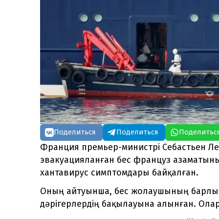
Поделиться
Поделиться
Поделитьс
Франция премьер-министрі Себастьен Ле
эвакуацияланған бес француз азаматының 
хантавирус симптомдары байқалған.
Оның айтуынша, бес жолаушының барлығ
дәрігерлердің бақылауына алынған. Олар