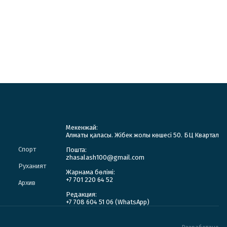
Мекенжай:
Алматы қаласы. Жібек жолы көшесі 50. БЦ Квартал
Спорт
Пошта:
zhasalash100@gmail.com
Руханият
Жарнама бөлімі:
+7 701 220 64 52
Архив
Редакция:
+7 708 604 51 06 (WhatsApp)