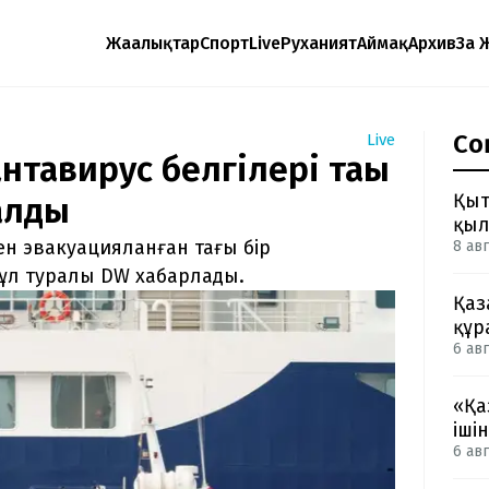
Жаңалықтар
Спорт
Live
Руханият
Аймақ
Архив
Заң 
Со
Live
нтавирус белгілері тағы
Қыт
алды
қыл
ен эвакуацияланған тағы бір
8 авг
Бұл туралы DW хабарлады.
Қаз
құр
6 авг
«Қа
іші
6 авг