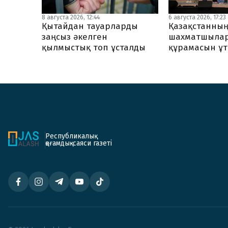
8 августа 2026, 12:44
6 августа 2026, 17:23
Қытайдан тауарларды
Қазақстанның
заңсыз әкелген
шахматшылар
қылмыстық топ ұсталды
құрамасын ұ
Республикалық
қоғамдық-саяси газеті