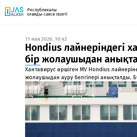
Республикалық
қоғамдық-саяси газеті
11 мая 2026, 10:42
Газетке жазылу
Hondius лайнеріндегі ха
PDF форматтағы газетті ай сайын электронды
бір жолаушыдан анықт
поштаңызға алып отырыңыз. Жаңа нөмір
шыққан сәтте сізге бірден жіберіледі. Тек email
Хантавирус өршіген MV Hondius лайнерін
енгізіңіз, біз қалғанын өзіміз жібереміз.
жолаушыдан ауру белгілері анықталды. 