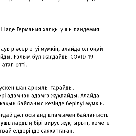
 Шаде Германия халқы үшін пандемия
ауыр әсер етуі мүмкін, алайда ол оңай
йды. Ғалым бұл жағдайды COVID-19
атап өтті.
 түскен шаң арқылы тарайды.
рі адамнан адамға жұқпайды. Алайда
ақын байланыс кезінде берілуі мүмкін.
жағдай дәл осы анд штамымен байланысты
ушылардың бірі вирус жұқтырып, кемеге
вай елдерінде саяхаттаған.