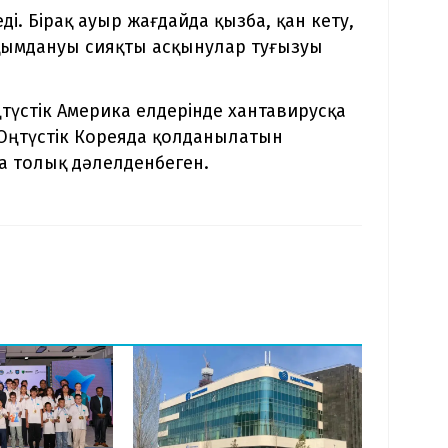
і. Бірақ ауыр жағдайда қызба, қан кету,
зақымдануы сияқты асқынулар туғызуы
ңтүстік Америка елдерінде хантавирусқа
 Оңтүстік Кореяда қолданылатын
а толық дәлелденбеген.