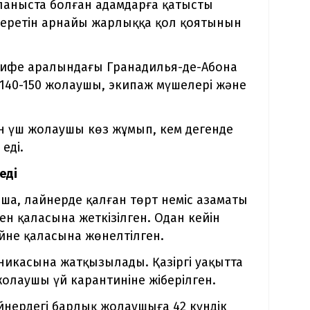
ланыста болған адамдарға қатысты
 беретін арнайы жарлыққа қол қоятынын
ерифе аралындағы Гранадилья-де-Абона
 140-150 жолаушы, экипаж мүшелері және
н үш жолаушы көз жұмып, кем дегенде
еді.
еді
нша, лайнерде қалған төрт неміс азаматы
н қаласына жеткізілген. Одан кейін
не қаласына жөнелтілген.
икасына жатқызылады. Қазіргі уақытта
жолаушы үй карантиніне жіберілген.
йнердегі барлық жолаушыға 42 күндік