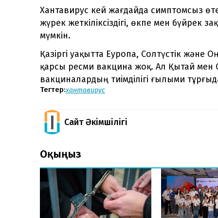
Хантавирус кей жағдайда симптомсыз өтед
жүрек жеткіліксіздігі, өкпе мен бүйрек 
мүмкін.
Қазіргі уақытта Еуропа, Солтүстік және О
қарсы ресми вакцина жоқ. Ал Қытай мен
вакциналардың тиімділігі ғылыми тұрғыд
Тегтер:
хантавирус
Сайт Әкімшілігі
Оқыңыз