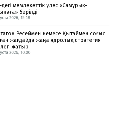
-дегі мемлекеттік үлес «Самұрық-
ынаға» берілді
уста 2026, 15:48
тагон Ресеймен немесе Қытаймен соғыс
ған жағдайда жаңа ядролық стратегия
рлеп жатыр
уста 2026, 10:00