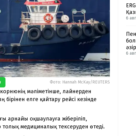
ERG
Қаз
6 авг
Пен
бол
әзі
6 авг
я
Фото: Hannah McKay/REUTERS
корнюнің мәліметінше, лайнерден
бірінен елге қайтару рейсі кезінде
ы арнайы оқшаулауға жіберіліп,
 толық медициналық тексеруден өтеді.