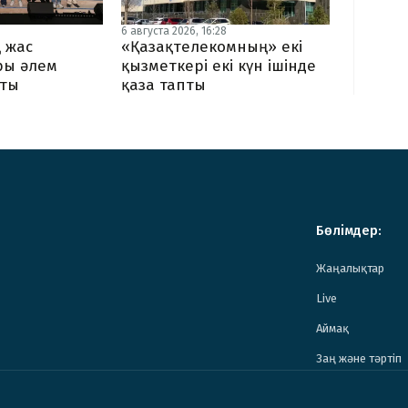
6 августа 2026, 16:28
 жас
«Қазақтелекомның» екі
ы әлем
қызметкері екі күн ішінде
тты
қаза тапты
Бөлімдер:
Жаңалықтар
Live
Аймақ
Заң және тәртіп