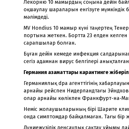
Лекорню 10 мамырдың соңына дейін бай
оқшаулау шараларын енгізуге мүмкіндік
мәлімдеді.
MV Hondius 10 мамыр күні таңертең Тен
портына жеткен. Бортта 23 елден келген
сарапшылар болған.
Бұған дейін кемеде инфекция салдарына
сегіз адамнан вирус белгілері анықталған 
Германия азаматтары карантинге жіберіл
Германиялық dpa агенттігінің хабарлауы
арнайы рейспен Нидерландтағы Эйндхове
олар арнайы көлікпен Франкфурт-на-Май
Неміс жолаушыларының бірі Шарите клин
онда симптомдар байқалмаған. Тағы бір 
Дүниежүзілік денсаулық сақтау ұйымы ла