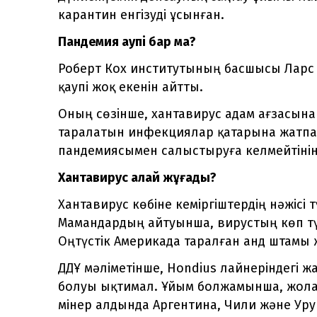
карантин енгізуді ұсынған.
Пандемия қаупі бар ма?
Роберт Кох институтының басшысы Ларс
қаупі жоқ екенін айтты.
Оның сөзінше, хантавирус адам ағзасына 
таралатын инфекциялар қатарына жатпа
пандемиясымен салыстыруға келмейтінін 
Хантавирус қалай жұғады?
Хантавирус көбіне кеміргіштердің нәжісі
Мамандардың айтуынша, вирустың көп тү
Оңтүстік Америкада таралған анд штамы ж
ДДҰ мәліметінше, Hondius лайнеріндегі 
болуы ықтимал. Ұйым болжамынша, жола
мінер алдында Аргентина, Чили және Уруг