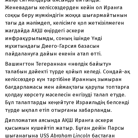
Женевадағы келіссөздерден кейін ол Иранға
соққы беру мүмкіндігін жоққа шығармайтынын
тағы да мәлімдеп, келісімге қол жеткізілмеген
жағдайда АҚШ өңірдегі әскери
инфрақұрылымды, соның ішінде Үнді
мұхитындағы Диего-Гарсия базасын
пайдалануға дайын екенін атап өтті.
Вашингтон Тегераннан «нөлдік байыту»
талабын дәйекті түрде қойып келеді. Сондай-ақ
келіссөздер күн тәртібіне Иранның зымыран
бағдарламасы мен аймақтағы қарулы топтарға
қолдау көрсету мәселесін енгізуді талап етуде.
Бұл талаптарды кеңейтуге Израильдің белсенді
түрде ықпал етіп отырғаны хабарланды.
Дипломатия аясында АҚШ Иранға әскери
қысымын күшейтіп жатыр. Бұған дейін Парсы
шығанағына USS
Abraham Lincoln
бастаған