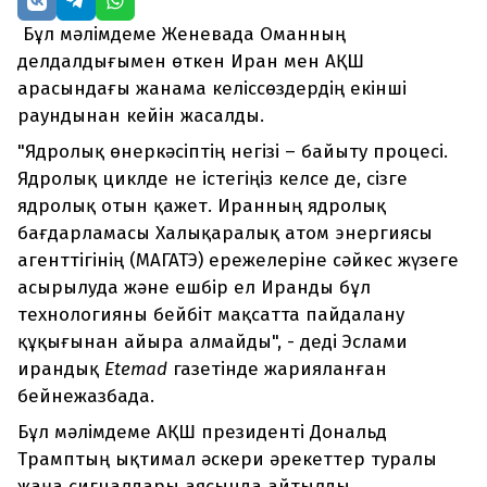
Бұл мәлімдеме Женевада Оманның
делдалдығымен өткен Иран мен АҚШ
арасындағы жанама келіссөздердің екінші
раундынан кейін жасалды.
"Ядролық өнеркәсіптің негізі – байыту процесі.
Ядролық циклде не істегіңіз келсе де, сізге
ядролық отын қажет. Иранның ядролық
бағдарламасы Халықаралық атом энергиясы
агенттігінің (МАГАТЭ) ережелеріне сәйкес жүзеге
асырылуда және ешбір ел Иранды бұл
технологияны бейбіт мақсатта пайдалану
құқығынан айыра алмайды", - деді Эслами
ирандық
Etemad
газетінде жарияланған
бейнежазбада.
Бұл мәлімдеме АҚШ президенті Дональд
Трамптың ықтимал әскери әрекеттер туралы
жаңа сигналдары аясында айтылды.