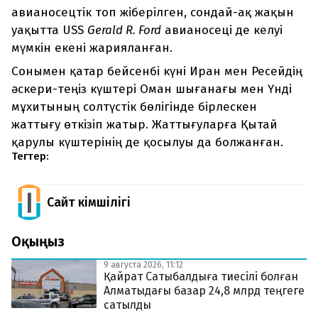
авианосецтік топ жіберілген, сондай-ақ жақын
уақытта USS
Gerald R. Ford
авианосеці де келуі
мүмкін екені жарияланған.
Сонымен қатар бейсенбі күні Иран мен Ресейдің
әскери-теңіз күштері Оман шығанағы мен Үнді
мұхитының солтүстік бөлігінде бірлескен
жаттығу өткізіп жатыр. Жаттығуларға Қытай
қарулы күштерінің де қосылуы да болжанған.
Тегтер:
Сайт Әкімшілігі
Оқыңыз
9 августа 2026, 11:12
Қайрат Сатыбалдыға тиесілі болған
Алматыдағы базар 24,8 млрд теңгеге
сатылды