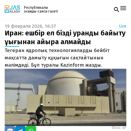
Республикалық
қоғамдық-саяси газеті
19 февраля 2026, 16:37
Live
Жаңалықтар
Иран: ешбір ел бізді уранды байыту
Спорт
Газетке жазылу
Live
құқығынан айыра алмайды
PDF форматтағы газетті ай сайын электронды
Руханият
Тегеран ядролық технологияларды бейбіт
поштаңызға алып отырыңыз. Жаңа нөмір
Аймақ
шыққан сәтте сізге бірден жіберіледі. Тек email
мақсатта дамыту құқығын сақтайтынын
Архив
енгізіңіз, біз қалғанын өзіміз жібереміз.
Заң және тәртіп
мәлімдеді. Бұл туралы Kazinform жазды.
Редакциямен байланыс
+7 708 604 51 06
Жарнама бөлімі
+7 701 220 64 52
Пошта
zhasalash100@gmail.com
Фото: АР