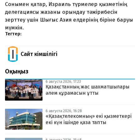
Сонымен қатар, Израиль түрмелер қызметінің
делегациясы жазаны орындау тәжірибесін
зерттеу үшін Шығыс Азия елдерінің біріне баруы
мүмкін.
Тегтер:
Сайт Әкімшілігі
Оқыңыз
6 августа 2026, 17:23
Қазақстанның жас шахматшылары
әлем құрамасын ұтты
6 августа 2026, 16:28
«Қазақтелекомның» екі қызметкері
екі күн ішінде қаза тапты