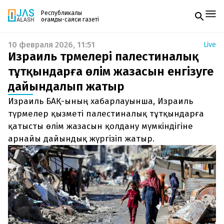
Республикалық
қоғамдық-саяси газеті
10 февраля 2026, 11:51
Live
Жаңалықтар
Израиль түрмелері палестиналық
Спорт
Газетке жазылу
Live
тұтқындарға өлім жазасын енгізуге
PDF форматтағы газетті ай сайын электронды
Руханият
дайындалып жатыр
поштаңызға алып отырыңыз. Жаңа нөмір
Аймақ
шыққан сәтте сізге бірден жіберіледі. Тек email
Архив
Израиль БАҚ-ының хабарлауынша, Израиль
енгізіңіз, біз қалғанын өзіміз жібереміз.
Заң және тәртіп
түрмелер қызметі палестиналық тұтқындарға
қатысты өлім жазасын қолдану мүмкіндігіне
Редакциямен байланыс
арнайы дайындық жүргізіп жатыр.
+7 708 604 51 06
Жарнама бөлімі
+7 701 220 64 52
Пошта
zhasalash100@gmail.com