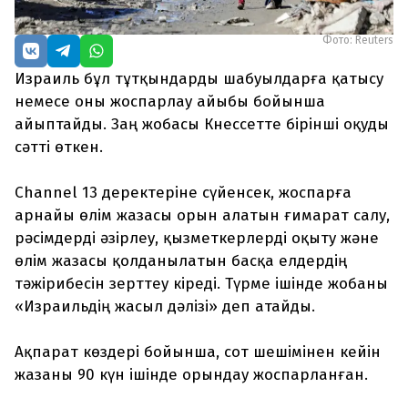
Фото: Reuters
Израиль бұл тұтқындарды шабуылдарға қатысу
немесе оны жоспарлау айыбы бойынша
айыптайды. Заң жобасы Кнессетте бірінші оқуды
сәтті өткен.
Channel 13 деректеріне сүйенсек, жоспарға
арнайы өлім жазасы орын алатын ғимарат салу,
рәсімдерді әзірлеу, қызметкерлерді оқыту және
өлім жазасы қолданылатын басқа елдердің
тәжірибесін зерттеу кіреді. Түрме ішінде жобаны
«Израильдің жасыл дәлізі» деп атайды.
Ақпарат көздері бойынша, сот шешімінен кейін
жазаны 90 күн ішінде орындау жоспарланған.