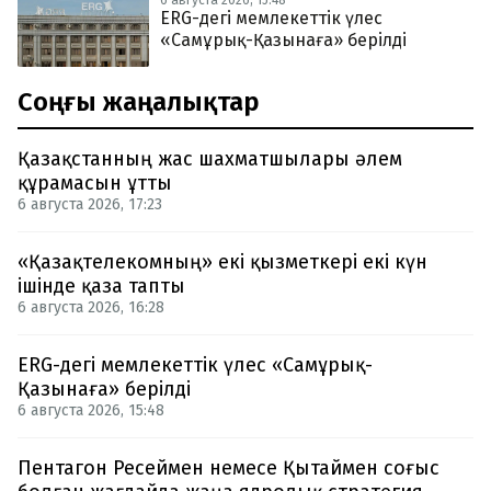
6 августа 2026, 15:48
ERG-дегі мемлекеттік үлес
«Самұрық-Қазынаға» берілді
Соңғы жаңалықтар
Қазақстанның жас шахматшылары әлем
құрамасын ұтты
6 августа 2026, 17:23
«Қазақтелекомның» екі қызметкері екі күн
ішінде қаза тапты
6 августа 2026, 16:28
ERG-дегі мемлекеттік үлес «Самұрық-
Қазынаға» берілді
6 августа 2026, 15:48
Пентагон Ресеймен немесе Қытаймен соғыс