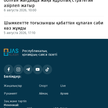
болған жағдайда жаңа ядролық стратегия
әзірлеп жатыр
6 августа 2026, 10:00
Шымкентте тоғызыншы қабаттан құлаған сәби
көз жұмды
5 августа 2026, 17:10
Республикалық
қоғамдық-саяси газеті
Бөлімдер:
Жаңалықтар
Спорт
Live
Руханият
Аймақ
Архив
Заң және тәртіп
Мекенжай: