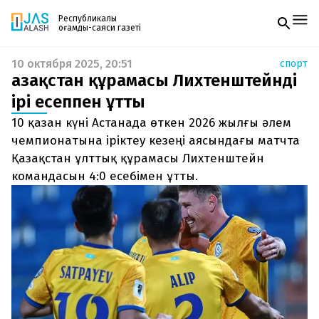
Республикалық
қоғамдық-саяси газеті
10 октября 2025, 20:51
спорт
Жаңалықтар
Қазақстан құрамасы Лихтенштейнді
Спорт
Газетке жазылу
Live
ірі есеппен ұтты
PDF форматтағы газетті ай сайын электронды
Руханият
10 қазан күні Астанада өткен 2026 жылғы әлем
поштаңызға алып отырыңыз. Жаңа нөмір
Аймақ
шыққан сәтте сізге бірден жіберіледі. Тек email
чемпионатына іріктеу кезеңі аясындағы матчта
Архив
енгізіңіз, біз қалғанын өзіміз жібереміз.
Заң және тәртіп
Қазақстан ұлттық құрамасы Лихтенштейн
командасын 4:0 есебімен ұтты.
Редакциямен байланыс
+7 708 604 51 06
Жарнама бөлімі
+7 701 220 64 52
Пошта
zhasalash100@gmail.com