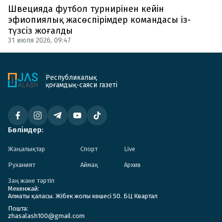
Швецияда футбол турнирінен кейін
эфиопиялық жасөспірімдер командасы із-
түзсіз жоғалды
31 июля 2026, 09:47
Республикалық
қоғамдық-саяси газеті
Бөлімдер:
Жаңалықтар
Спорт
Live
Руханият
Аймақ
Архив
Заң және тәртіп
Мекенжай:
Алматы қаласы. Жібек жолы көшесі 50. БЦ Квартал
Пошта:
zhasalash100@gmail.com