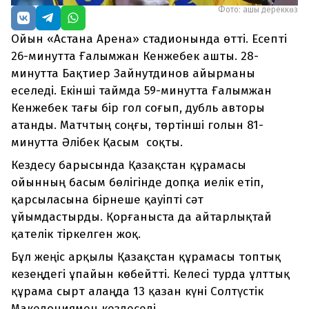
Фото: ашық дереккөз
Ойын «Астана Арена» стадионында өтті. Есепті
26-минутта Ғалымжан Кенжебек ашты. 28-
минутта Бақтиер Зайнутдинов айырманы
еселеді. Екінші таймда 59-минутта Ғалымжан
Кенжебек тағы бір гол соғып, дубль авторы
атанды. Матчтың соңғы, төртінші голын 81-
минутта Әлібек Қасым соқты.
Кездесу барысында Қазақстан құрамасы
ойынның басым бөлігінде допқа иелік етіп,
қарсыласына бірнеше қауіпті сәт
ұйымдастырды. Қорғаныста да айтарлықтай
қателік тіркелген жоқ.
Бұл жеңіс арқылы Қазақстан құрамасы топтық
кезеңдегі ұпайын көбейтті. Келесі турда ұлттық
құрама сырт алаңда 13 қазан күні Солтүстік
Македониямен кездеседі.