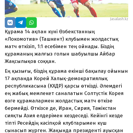
Jasalash.kz
Құрама 14 ақпан күні Өзбекстанның
«Локомотив» (Ташкент) клубымен жолдастық
матч өткізіп, 1:1 есебімен тең ойнады. Біздің
құраманың жалғыз голын шабуылшы Айбар
Жақсылықов соққан.
Ең қызығы, біздің құрама екінші бақылау ойынын
17 ақпанда Корей Халық-демократиялық
республикасына (КХДР) қарсы өткізді. Әлемдегі
ең жабық мемлекет саналатын Солтүстік Корея
өзге құрамалармен жолдастық матч өткізе
бермейді. Өткізсе де, Иран, Сирия, Тәжікстан
сияқты Азия елдерімен кездеседі. Кейінгі кезде
тіпті Ресейдің кәсіпқой клубтарымен күш
сынасып жүрген. Жақында президенті ауысқан