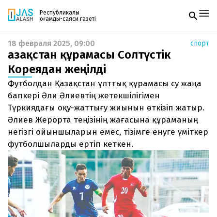
Республикалық
қоғамдық-саяси газеті
18 февраля 2025, 09:00
спорт
Жаңалықтар
Қазақстан құрамасы Солтүстік
Спорт
Газетке жазылу
Live
Кореядан жеңілді
PDF форматтағы газетті ай сайын электронды
Руханият
Футболдан Қазақстан ұлттық құрамасы су жаңа
поштаңызға алып отырыңыз. Жаңа нөмір
Аймақ
шыққан сәтте сізге бірден жіберіледі. Тек email
бапкері Әли Әлиевтің жетекшілігімен
Архив
енгізіңіз, біз қалғанын өзіміз жібереміз.
Заң және тәртіп
Түркиядағы оқу-жаттығу жиынын өткізіп жатыр.
Әлиев Жерорта теңізінің жағасына құраманың
Редакциямен байланыс
негізгі ойыншыларын емес, тізімге енуге үміткер
+7 708 604 51 06
футболшыларды ертіп кеткен.
Жарнама бөлімі
+7 701 220 64 52
Пошта
zhasalash100@gmail.com