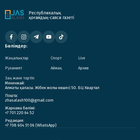
Республикалық
қоғамдық-саяси газеті
Бөлімдер:
Жаңалықтар
Спорт
Live
Руханият
Аймақ
Архив
Заң және тәртіп
Мекенжай:
Алматы қаласы. Жібек жолы көшесі 50. БЦ Квартал
Пошта:
zhasalash100@gmail.com
Жарнама бөлімі:
+7 701 220 64 52
Редакция:
+7 708 604 51 06 (WhatsApp)