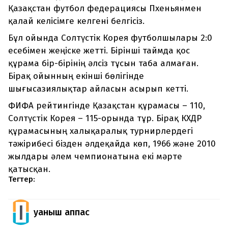
Қазақстан футбол федерациясы Пхеньянмен
қалай келісімге келгені белгісіз.
Бұл ойында Солтүстік Корея футболшылары 2:0
есебімен жеңіске жетті. Бірінші таймда қос
құрама бір-бірінің әлсіз тұсын таба алмаған.
Бірақ ойынның екінші бөлігінде
шығысазиялықтар айласын асырып кетті.
ФИФА рейтингінде Қазақстан құрамасы – 110,
Солтүстік Корея – 115-орында тұр. Бірақ КХДР
құрамасының халықаралық турнирлердегі
тәжірибесі бізден әлдеқайда көп, 1966 және 2010
жылдары әлем чемпионатына екі мәрте
қатысқан.
Тегтер:
Қуаныш Қаппас