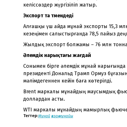
келіссөздер жүргізіліп жатыр.
Экспорт та төмендеді
Алғашқы үш айда мұнай экспорты 15,3 мл
кезеңімен салыстырғанда 78,5 пайыз деңг
Жылдық экспорт болжамы – 76 млн тонна
Әлемдік нарықтағы жағдай
Сонымен бірге әлемдік мұнай нарығында 
президенті Дональд Трамп Ормуз бұғазын 
мәлімдегеннен кейін баға көтерілді.
Brent маркалы мұнайдың маусымдық фьюче
доллардан асты.
WTI маркалы мұнайдың мамырлық фьючерст
Тегтер:
Мұнай
қазақ мұнайы