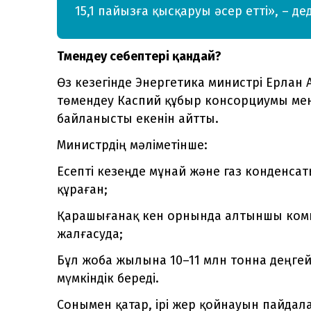
15,1 пайызға қысқаруы әсер етті», – де
Төмендеу себептері қандай?
Өз кезегінде Энергетика министрі Ерлан
төмендеу Каспий құбыр консорциумы мен
байланысты екенін айтты.
Министрдің мәліметінше:
Есепті кезеңде мұнай және газ конденсат
құраған;
Қарашығанақ кен орнында алтыншы комп
жалғасуда;
Бұл жоба жылына 10–11 млн тонна деңгейі
мүмкіндік береді.
Сонымен қатар, ірі жер қойнауын пайда