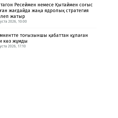
тагон Ресеймен немесе Қытаймен соғыс
ған жағдайда жаңа ядролық стратегия
рлеп жатыр
уста 2026, 10:00
кентте тоғызыншы қабаттан құлаған
и көз жұмды
уста 2026, 17:10