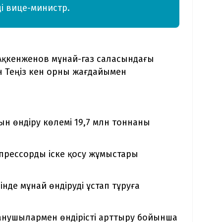
ді вице-министр.
 Ақкенженов мұнай-газ саласындағы
 Теңіз кен орны жағдайымен
ын өндіру көлемі 19,7 млн тоннаны
рессорды іске қосу жұмыстары
нде мұнай өндіруді ұстап тұруға
ланушылармен өндірісті арттыру бойынша