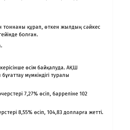
н тоннаны құрап, өткен жылдың сәйкес
ейінде болған.
.
керісінше өсім байқалуда. АҚШ
бұғаттау мүмкіндігі туралы
рстері 7,27% өсіп, барреліне 102
ері 8,55% өсіп, 104,83 долларға жетті.