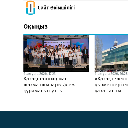
Сайт Әкімшілігі
Оқыңыз
6 августа 2026, 17:23
6 августа 2026, 16:28
Қазақстанның жас
«Қазақтелеко
шахматшылары әлем
қызметкері ек
құрамасын ұтты
қаза тапты