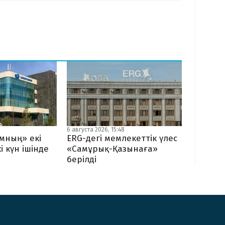
6 августа 2026, 15:48
мның» екі
ERG-дегі мемлекеттік үлес
і күн ішінде
«Самұрық-Қазынаға»
берілді