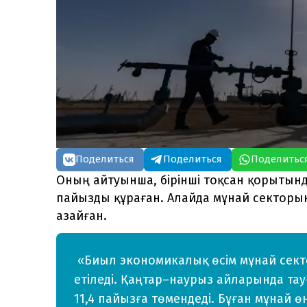
Поделиться
Поделиться
Поделитьс
Оның айтуынша, бірінші тоқсан қорытынд
пайызды құраған. Алайда мұнай секторын
азайған.
«Биыл экономикалық өсім мұнай сект
етіледі. Қаңтар–наурыз айларында тау-
11,4 пайызға төмендеді. Бұған мұнай өн