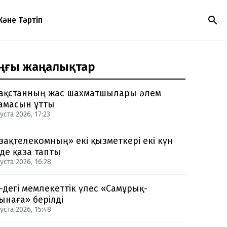
Және Тәртіп
ңғы жаңалықтар
ақстанның жас шахматшылары әлем
амасын ұтты
уста 2026, 17:23
зақтелекомның» екі қызметкері екі күн
нде қаза тапты
уста 2026, 16:28
-дегі мемлекеттік үлес «Самұрық-
ынаға» берілді
уста 2026, 15:48