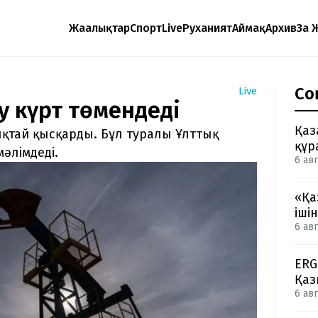
Жаңалықтар
Спорт
Live
Руханият
Аймақ
Архив
Заң 
Со
Live
у күрт төмендеді
Қаз
ықтай қысқарды. Бұл туралы Ұлттық
құр
әлімдеді.
6 авг
«Қа
іші
6 авг
ERG
Қаз
6 авг