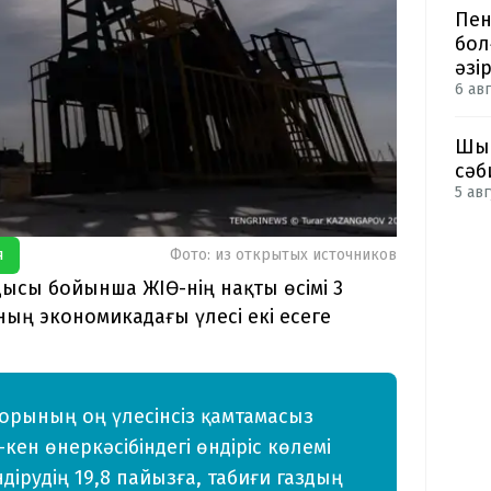
Пен
бол
әзі
6 авг
Шым
сәб
5 авг
я
Фото: из открытых источников
ысы бойынша ЖІӨ-нің нақты өсімі 3
ың экономикадағы үлесі екі есеге
орының оң үлесінсіз қамтамасыз
кен өнеркәсібіндегі өндіріс көлемі
дірудің 19,8 пайызға, табиғи газдың