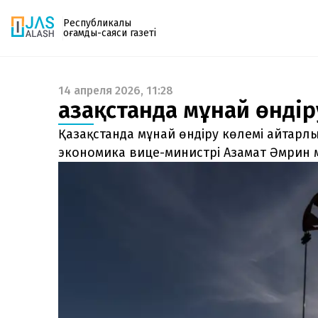
Республикалық
қоғамдық-саяси газеті
14 апреля 2026, 11:28
Газетке жазылу
Қазақстанда мұнай өндір
PDF форматтағы газетті ай сайын электронды
поштаңызға алып отырыңыз. Жаңа нөмір
Қазақстанда мұнай өндіру көлемі айтарл
шыққан сәтте сізге бірден жіберіледі. Тек email
экономика вице-министрі Азамат Әмрин м
енгізіңіз, біз қалғанын өзіміз жібереміз.