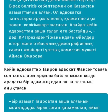
Бірақ белгісіз себептермен ол Қазақстан
азаматтығын алған. Ол адвокатқа
таныстары арқылы келіп, қызметіне ақы
төлеп, келісімшарт жасаған. Алайда кейін
адвокаттан ақша талап ете бастайды», -
деді ҚР Президенті жанындағы Әйелдер
істері және отбасылық-демографиялық
саясат жөніндегі ұлттық комиссия мүшесі
Айман Омарова.
Кейін адвокаттар Таиров адвокат Жансеитоваға
сол таныстары арқылы байланысқан кезде
арадағы бір адамның одан ақша алғанын
анықтаған.
«Бір азамат Таировтан ақша алғанын
мойындады. Бірақ соған қарамастан, айып