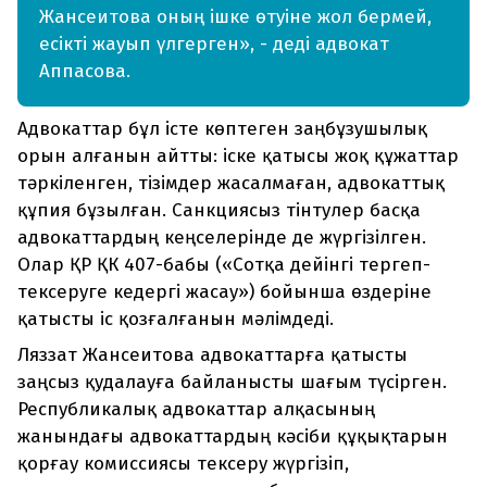
Жансеитова оның ішке өтуіне жол бермей,
есікті жауып үлгерген», - деді адвокат
Аппасова.
Адвокаттар бұл істе көптеген заңбұзушылық
орын алғанын айтты: іске қатысы жоқ құжаттар
тәркіленген, тізімдер жасалмаған, адвокаттық
құпия бұзылған. Санкциясыз тінтулер басқа
адвокаттардың кеңселерінде де жүргізілген.
Олар ҚР ҚК 407-бабы («Сотқа дейінгі тергеп-
тексеруге кедергі жасау») бойынша өздеріне
қатысты іс қозғалғанын мәлімдеді.
Ляззат Жансеитова адвокаттарға қатысты
заңсыз қудалауға байланысты шағым түсірген.
Республикалық адвокаттар алқасының
жанындағы адвокаттардың кәсіби құқықтарын
қорғау комиссиясы тексеру жүргізіп,