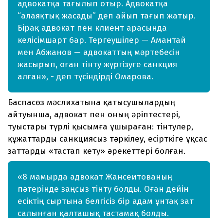
адвокатқа тағылып отыр. Адвокатқа
“алаяқтық жасады” деп айып тағып жатыр.
Бірақ адвокат пен клиент арасында
келісімшарт бар. Тергеушілер — Амантай
мен Абжанов — адвокаттың мәртебесін
жасырып, оған тінту жүргізуге санкция
алған», - деп түсіндірді Омарова.
Баспасөз мәслихатына қатысушылардың
айтуынша, адвокат пен оның әріптестері,
туыстары түрлі қысымға ұшыраған: тінтулер,
құжаттарды санкциясыз тәркілеу, есірткіге ұқсас
заттарды «тастап кету» әрекеттері болған.
«8 мамырда адвокат Жансеитованың
пәтерінде заңсыз тінту болды. Оған дейін
есіктің сыртына белгісіз бір адам ұнтақ зат
салынған қалташық тастамақ болды.