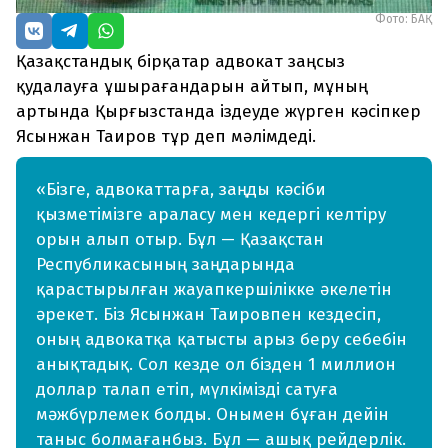
Фото: БАҚ
Қазақстандық бірқатар адвокат заңсыз
қудалауға ұшырағандарын айтып, мұның
артында Қырғызстанда іздеуде жүрген кәсіпкер
Ясынжан Таиров тұр деп мәлімдеді.
«Бізге, адвокаттарға, заңды кәсіби
қызметімізге араласу мен кедергі келтіру
орын алып отыр. Бұл — Қазақстан
Республикасының заңдарында
қарастырылған жауапкершілікке әкелетін
әрекет. Біз Ясынжан Таировпен кездесіп,
оның адвокатқа қатысты арыз беру себебін
анықтадық. Сол кезде ол бізден 1 миллион
доллар талап етіп, мүлкімізді сатуға
мәжбүрлемек болды. Онымен бұған дейін
таныс болмағанбыз. Бұл — ашық рейдерлік.