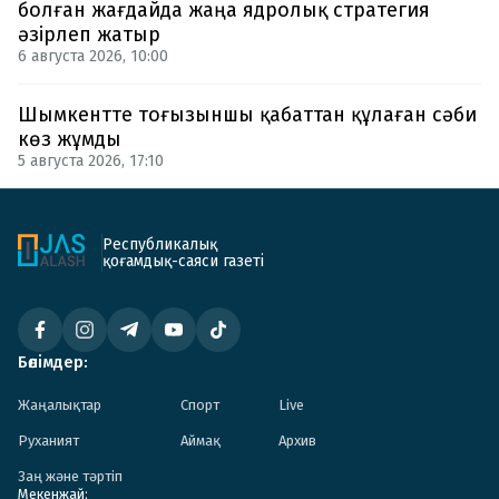
болған жағдайда жаңа ядролық стратегия
әзірлеп жатыр
6 августа 2026, 10:00
Шымкентте тоғызыншы қабаттан құлаған сәби
көз жұмды
5 августа 2026, 17:10
Республикалық
қоғамдық-саяси газеті
Бөлімдер:
Жаңалықтар
Спорт
Live
Руханият
Аймақ
Архив
Заң және тәртіп
Мекенжай: