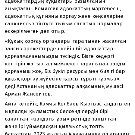
адвокаттардың құқықтары бұзылғанын
анықтаған. Комиссия адвокаттың мәртебесін,
адвокаттық құпияны қорғау және кеңселеріне
санкциясыз тінтуге тыйым салатын нормалар
ескерілмеген деп отыр.
«Құқық қорғау органдары тарапынан жасалған
заңсыз әрекеттерден кейін біз адвокаттар
қорғалмағанымызды түсіндік. Бізге кедергі
келтіріп жатыр, ал мемлекет тарапынан заңды
қорғаныш жоқ. Біз бүкіл ресурсы мен билігі бар
құқық қорғау жүйесіне қарсы тұрып тұрмыз», -
деді Астананың адвокаттар алқасының мүшесі
Арман Жансеитов.
Айта кетейік, Камчы Көлбаев Қырғызстандағы ең
ықпалды қылмыстық белсенділердің бірі
саналған, «заңдағы ұры» ретінде танылған
және ірі ұйымдасқан қылмыстық топты
басқарған. 2023 жылдың 4 қазанында ол арнайы