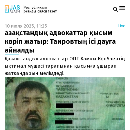
Республикалық
қоғамдық-саяси газеті
10 июля 2025, 11:25
Live
Жаңалықтар
Қазақстандық адвокаттар қысым
Спорт
Газетке жазылу
Live
көріп жатыр: Таировтың ісі дауға
PDF форматтағы газетті ай сайын электронды
Руханият
айналды
поштаңызға алып отырыңыз. Жаңа нөмір
Аймақ
шыққан сәтте сізге бірден жіберіледі. Тек email
Архив
Қазақстандық адвокаттар ОПГ Камчы Көлбаевтің
енгізіңіз, біз қалғанын өзіміз жібереміз.
Заң және тәртіп
ықтимал мүшесі тарапынан қысымға ұшырап
жатқандарын мәлімдеді.
Редакциямен байланыс
+7 708 604 51 06
Жарнама бөлімі
+7 701 220 64 52
Пошта
zhasalash100@gmail.com