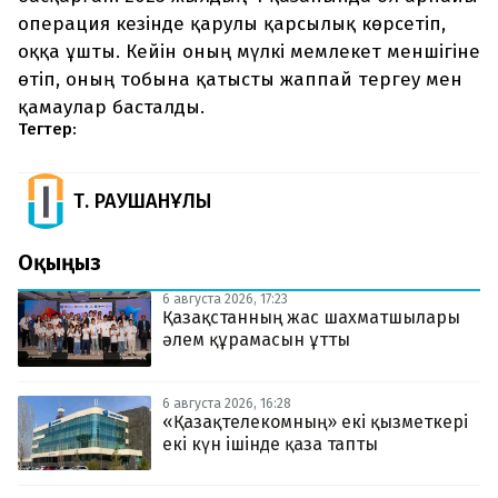
операция кезінде қарулы қарсылық көрсетіп,
оққа ұшты. Кейін оның мүлкі мемлекет меншігіне
өтіп, оның тобына қатысты жаппай тергеу мен
қамаулар басталды.
Тегтер:
Т. РАУШАНҰЛЫ
Оқыңыз
6 августа 2026, 17:23
Қазақстанның жас шахматшылары
әлем құрамасын ұтты
6 августа 2026, 16:28
«Қазақтелекомның» екі қызметкері
екі күн ішінде қаза тапты