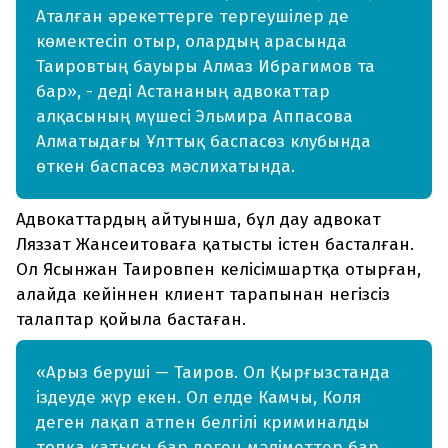
Аталған әрекеттерге тергеушілер де
көмектесіп отыр, олардың арасында
Таировтың бауыры Алмаз Ибрагимов та
бар», - деді Астананың адвокаттар
алқасының мүшесі Эльмира Аппасова
Алматыдағы Ұлттық баспасөз клубында
өткен баспасөз мәслихатында.
Адвокаттардың айтуынша, бұл дау адвокат
Ляззат Жансеитоваға қатысты істен басталған.
Ол Ясынжан Таировпен келісімшартқа отырған,
алайда кейіннен клиент тарапынан негізсіз
талаптар қойыла бастаған.
«Арыз беруші — Таиров. Ол Қырғызстанда
іздеуде жүр екен. Ол елде Камчы, Коля
деген лақап атпен белгілі криминалды
топқа қатысы бар деген мәліметтер бар.