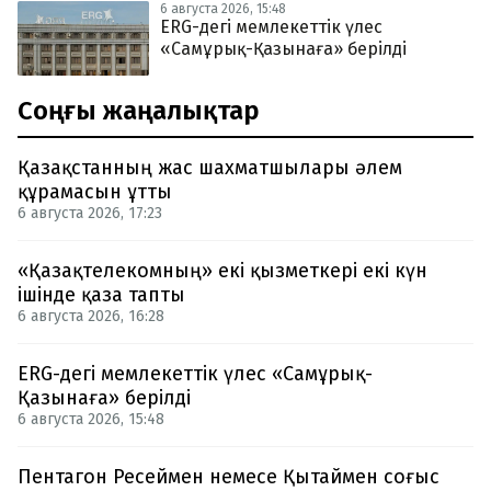
6 августа 2026, 15:48
ERG-дегі мемлекеттік үлес
«Самұрық-Қазынаға» берілді
Соңғы жаңалықтар
Қазақстанның жас шахматшылары әлем
құрамасын ұтты
6 августа 2026, 17:23
«Қазақтелекомның» екі қызметкері екі күн
ішінде қаза тапты
6 августа 2026, 16:28
ERG-дегі мемлекеттік үлес «Самұрық-
Қазынаға» берілді
6 августа 2026, 15:48
Пентагон Ресеймен немесе Қытаймен соғыс