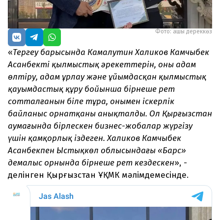
Фото: ашық дереккөз
«
Тергеу барысында Камалутин Халиков Камчыбек
Асанбектің қылмыстық әрекеттерін, оның адам
өлтіру, адам ұрлау және ұйымдасқан қылмыстық
қауымдастық құру бойынша бірнеше рет
сотталғанын біле тұра, онымен іскерлік
байланыс орнатқаны анықталды. Ол Қырғызстан
аумағында бірлескен бизнес-жобалар жүргізу
үшін қамқорлық іздеген. Халиков Камчыбек
Асанбекпен Ыстықкөл облысындағы «Барс»
демалыс орнында бірнеше рет кездескен
», -
делінген Қырғызстан ҰҚМК мәлімдемесінде.