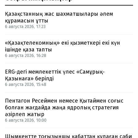
Қазақстанның жас шахматшылары әлем
құрамасын ұтты
6 августа 2026, 17:23
«Қазақтелекомның» екі қызметкері екі күн
ішінде қаза тапты
6 августа 2026, 16:28
ERG-дегі мемлекеттік үлес «Самұрық-
Қазынаға» берілді
6 августа 2026, 15:48
Пентагон Ресеймен немесе Қытаймен соғыс
болған жағдайда жаңа ядролық стратегия
әзірлеп жатыр
6 августа 2026, 10:00
Шымкентте тоғызыншы қабаттан құлаған сәби