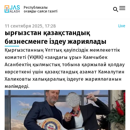
Республикалық
қоғамдық-саяси газеті
11 сентября 2025, 17:28
Live
Жаңалықтар
Қырғызстан қазақстандық
Спорт
Газетке жазылу
Live
бизнесменге іздеу жариялады
PDF форматтағы газетті ай сайын электронды
Руханият
Қырғызстанның Ұлттық қауіпсіздік мемлекеттік
поштаңызға алып отырыңыз. Жаңа нөмір
Аймақ
шыққан сәтте сізге бірден жіберіледі. Тек email
комитеті (ҰҚМК) «заңдағы ұры» Камчыбек
Архив
енгізіңіз, біз қалғанын өзіміз жібереміз.
Заң және тәртіп
Асанбектің қылмыстық тобына қаржылай қолдау
көрсеткені үшін қазақстандық азамат Камалутин
Редакциямен байланыс
Халиковты халықаралық іздеуге жариялағанын
+7 708 604 51 06
мәлімдеді.
Жарнама бөлімі
+7 701 220 64 52
Пошта
zhasalash100@gmail.com