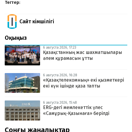
Тегтер:
Сайт Әкімшілігі
Оқыңыз
6 августа 2026, 17:23
Қазақстанның жас шахматшылары
әлем құрамасын ұтты
6 августа 2026, 16:28
«Қазақтелекомның» екі қызметкері
екі күн ішінде қаза тапты
6 августа 2026, 15:48
ERG-дегі мемлекеттік үлес
«Самұрық-Қазынаға» берілді
Соңғы жаңалықтар