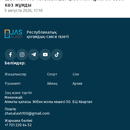
көз жұмды
5 августа 2026, 17:10
Республикалық
қоғамдық-саяси газеті
Бөлімдер:
Жаңалықтар
Спорт
Live
Руханият
Аймақ
Архив
Заң және тәртіп
Мекенжай:
Алматы қаласы. Жібек жолы көшесі 50. БЦ Квартал
Пошта:
zhasalash100@gmail.com
Жарнама бөлімі:
+7 701 220 64 52