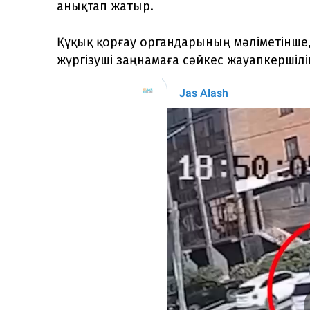
анықтап жатыр.
Құқық қорғау органдарының мәліметінше,
жүргізуші заңнамаға сәйкес жауапкершіл