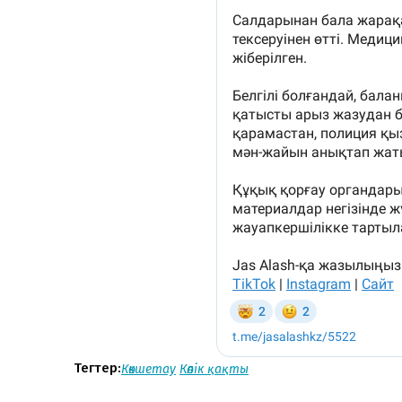
Тегтер:
Көкшетау
Көлік қақты