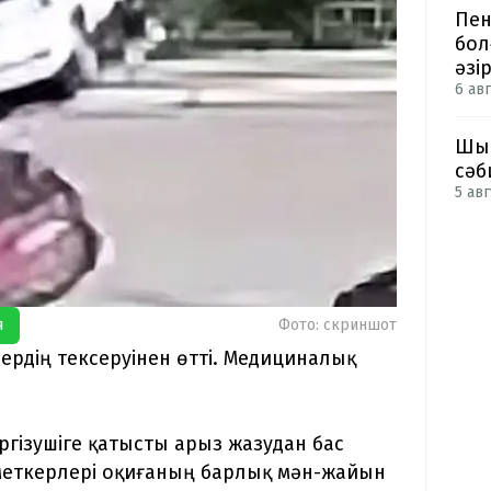
Пен
бол
әзі
6 авг
Шым
сәб
5 авг
я
Фото: скриншот
ердің тексеруінен өтті. Медициналық
ргізушіге қатысты арыз жазудан бас
зметкерлері оқиғаның барлық мән-жайын