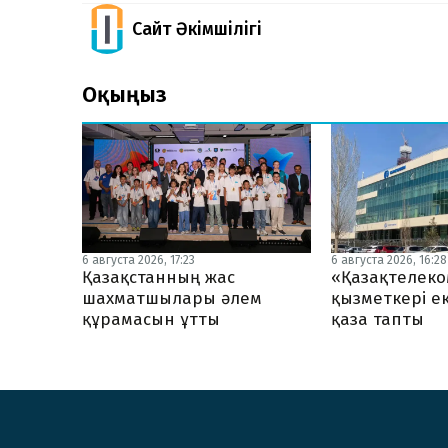
Сайт Әкімшілігі
Оқыңыз
6 августа 2026, 17:23
6 августа 2026, 16:28
Қазақстанның жас
«Қазақтелеко
шахматшылары әлем
қызметкері ек
құрамасын ұтты
қаза тапты