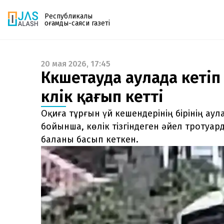
Республикалық
қоғамдық-саяси газеті
20 мая 2026, 17:45
Газетке жазылу
Көкшетауда аулада кеті
PDF форматтағы газетті ай сайын электронды
көлік қағып кетті
поштаңызға алып отырыңыз. Жаңа нөмір
шыққан сәтте сізге бірден жіберіледі. Тек email
Оқиға тұрғын үй кешендерінің бірінің ау
енгізіңіз, біз қалғанын өзіміз жібереміз.
бойынша, көлік тізгіндеген әйел тротуар
баланы басып кеткен.