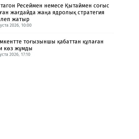
тагон Ресеймен немесе Қытаймен соғыс
ған жағдайда жаңа ядролық стратегия
рлеп жатыр
уста 2026, 10:00
кентте тоғызыншы қабаттан құлаған
и көз жұмды
уста 2026, 17:10