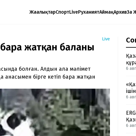
Жаңалықтар
Спорт
Live
Руханият
Аймақ
Архив
Заң 
Со
Live
п бара жатқан баланы
Қаз
құр
ласында болған. Алдын ала мәлімет
6 авг
да анасымен бірге кетіп бара жатқан
«Қа
іші
6 авг
ERG
Қаз
6 авг