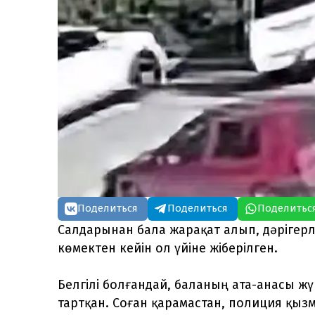
Поделиться
Поделиться
Поделитьс
Салдарынан бала жарақат алып, дәрігерл
көмектен кейін ол үйіне жіберілген.
Белгілі болғандай, баланың ата-анасы жү
тартқан. Соған қарамастан, полиция қы