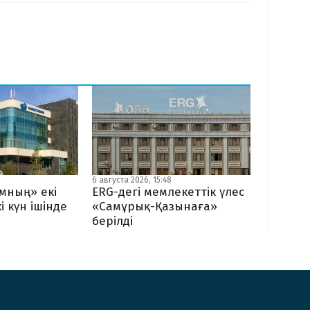
6 августа 2026, 15:48
мның» екі
ERG-дегі мемлекеттік үлес
і күн ішінде
«Самұрық-Қазынаға»
берілді