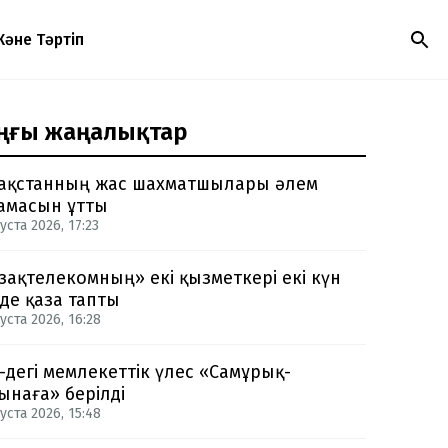
Және Тәртіп
ңғы жаңалықтар
ақстанның жас шахматшылары әлем
амасын ұтты
уста 2026, 17:23
зақтелекомның» екі қызметкері екі күн
нде қаза тапты
уста 2026, 16:28
-дегі мемлекеттік үлес «Самұрық-
ынаға» берілді
уста 2026, 15:48