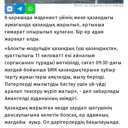
Фото: из открытых источников
6 қарашада мәдениет үйінің жеке қазандығы
аумағында қазандық жарылып, артынша
ғимарат опырылып құлаған. Бір ер адам
жарақат алды.
«Блокты-модульдік қазандық (үш қазандықтан,
қуаттылығы 11 киловатт екі айналым
сорғысынан тұрады) жеткізілді, сағат 09:30-дағы
жағдай бойынша БМК қазандықтарына құбыр
тарту жұмыстары аяқталды, жылу берілді.
Пәтерлерді жылытуды бастау үшін үй-үйді
аралап тексеру жүріп жатыр», - деп хабарлады
Амангелді ауданының әкімдігі.
Қазандық жарылған кезде зардап шегушінің
денсаулығына келетін болсақ, ер адамның
жағдайы ауыр. Ол дәрігерлердің бақылауында.