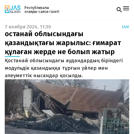
Республикалық
қоғамдық-саяси газеті
7 ноября 2024, 11:30
Live
Жаңалықтар
Қостанай облысындағы
Спорт
Газетке жазылу
Live
қазандықтағы жарылыс: ғимарат
PDF форматтағы газетті ай сайын электронды
Руханият
құлаған жерде не болып жатыр
поштаңызға алып отырыңыз. Жаңа нөмір
Аймақ
шыққан сәтте сізге бірден жіберіледі. Тек email
Архив
Қостанай облысындағы аудандардың біріндегі
енгізіңіз, біз қалғанын өзіміз жібереміз.
Заң және тәртіп
модульдік қазандыққа тұрғын үйлер мен
әлеуметтік нысандар қосылды.
Редакциямен байланыс
+7 708 604 51 06
Жарнама бөлімі
+7 701 220 64 52
Пошта
zhasalash100@gmail.com