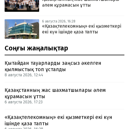
әлем құрамасын ұтты
6 августа 2026, 16:28
«Қазақтелекомның» екі қызметкері
екі күн ішінде қаза тапты
Соңғы жаңалықтар
Қытайдан тауарларды заңсыз әкелген
қылмыстық топ ұсталды
8 августа 2026, 12:44
Қазақстанның жас шахматшылары әлем
құрамасын ұтты
6 августа 2026, 17:23
«Қазақтелекомның» екі қызметкері екі күн
ішінде қаза тапты