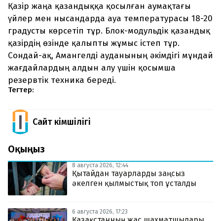
Қазір жаңа қазандыққа қосылған аумақтағы
үйлер мен нысандарда ауа температурасы 18-20
градусты көрсетіп тұр. Блок-модульдік қазандық
қазірдің өзінде қалыпты жұмыс істеп тұр.
Сондай-ақ, Амангелді ауданының әкімдігі мұндай
жағдайлардың алдын алу үшін қосымша
резервтік техника береді.
Тегтер:
Сайт Әкімшілігі
Оқыңыз
8 августа 2026, 12:44
Қытайдан тауарларды заңсыз
әкелген қылмыстық топ ұсталды
6 августа 2026, 17:23
Қазақстанның жас шахматшылары