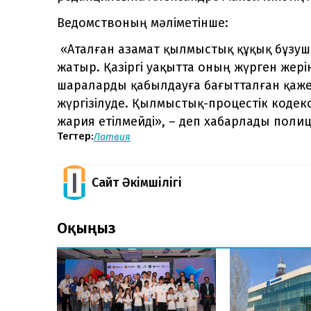
Ведомствоның мәліметінше:
«Аталған азамат қылмыстық құқық бұзушы
жатыр. Қазіргі уақытта оның жүрген жері
шараларды қабылдауға бағытталған қажет
жүргізілуде. Қылмыстық-процестік кодекс
жария етілмейді», – деп хабарлады полиц
Тегтер:
Латвия
Сайт Әкімшілігі
Оқыңыз