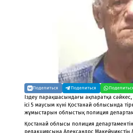
Поделиться
Поделиться
Поделитьс
Іздеу парақшасындағы ақпаратқа сәйкес, 
ісі 5 маусым күні Қостанай облысында тір
жұмыстарын облыстық полиция департаме
Қостанай облысы полиция департаментін
редакциясына Александрс Макейчикстің Л