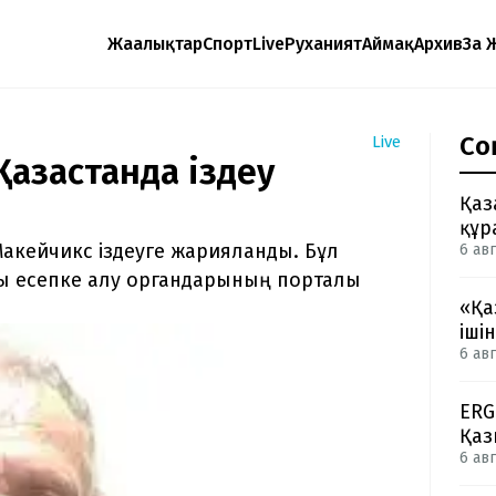
Жаңалықтар
Спорт
Live
Руханият
Аймақ
Архив
Заң 
Со
Live
азақстанда іздеу
Қаз
құр
акейчикс іздеуге жарияланды. Бұл
6 авг
ы есепке алу органдарының порталы
«Қа
іші
6 авг
ERG
Қаз
6 авг