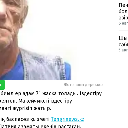
Пен
бол
әзі
6 авг
Шым
сәб
5 авг
я
Фото: ашық дереккөз
биыл ер адам 71 жасқа толады. Іздестіру
келген. Макейчиксті іздестіру
нті жүргізіп жатыр.
ің баспасөз қызметі
Tengrinews.kz
атвия азаматы екенін растаған.