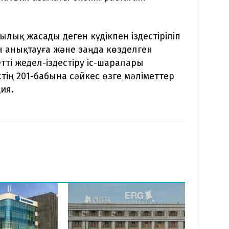
лық жасады деген күдікпен іздестіріліп
н анықтауға және заңда көзделген
ті жедел-іздестіру іс-шаралары
тің 201-бабына сәйкес өзге мәліметтер
ия.