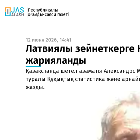
Республикалық
қоғамдық-саяси газеті
12 июня 2026, 14:41
Газетке жазылу
Латвиялық зейнеткерге Қ
PDF форматтағы газетті ай сайын электронды
жарияланды
поштаңызға алып отырыңыз. Жаңа нөмір
шыққан сәтте сізге бірден жіберіледі. Тек email
Қазақстанда шетел азаматы Александрс М
енгізіңіз, біз қалғанын өзіміз жібереміз.
туралы Құқықтық статистика және арнай
жазды.