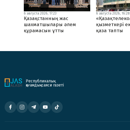
6 августа 2026, 17:23
6 августа 2026, 16:28
Қазақстанның жас
«Қазақтелеко
шахматшылары әлем
қызметкері ек
құрамасын ұтты
қаза тапты
Республикалық
қоғамдық-саяси газеті