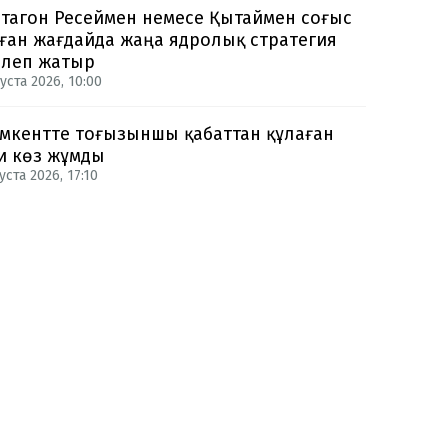
тагон Ресеймен немесе Қытаймен соғыс
ған жағдайда жаңа ядролық стратегия
рлеп жатыр
уста 2026, 10:00
кентте тоғызыншы қабаттан құлаған
и көз жұмды
уста 2026, 17:10