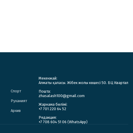
Мекенжай:
Алматы қаласы. Жібек жолы көшесі 50. БЦ Квартал
Спорт
Пошта:
zhasalash100@gmail.com
Руханият
Жарнама бөлімі:
+7 701 220 64 52
Архив
Редакция:
+7 708 604 51 06 (WhatsApp)