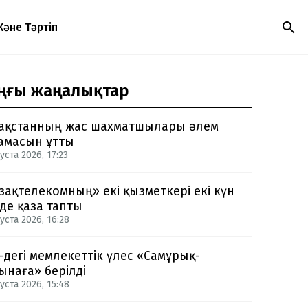
Және Тәртіп
ңғы жаңалықтар
ақстанның жас шахматшылары әлем
амасын ұтты
уста 2026, 17:23
зақтелекомның» екі қызметкері екі күн
нде қаза тапты
уста 2026, 16:28
-дегі мемлекеттік үлес «Самұрық-
ынаға» берілді
уста 2026, 15:48