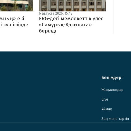
6 августа 2026, 15:48
мның» екі
ERG-дегі мемлекеттік үлес
і күн ішінде
«Самұрық-Қазынаға»
берілді
Бөлімдер:
Жаңалықтар
Live
Аймақ
Заң және тәртіп