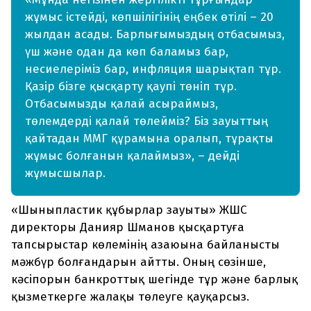
жұмыс істейді, көпшілігінің еңбек өтілі – 20
жылдан асады. Барлығымыздың отбасымыз,
үш және одан да көп баламыз бар,
несиелеріміз бар, инфляция шарықтап тұр.
Қазір бізге қысқарту қаупі төніп тұр.
Отбасымызды қалай асыраймыз,
төлемдерді қалай төлейміз? Біз зауыттың
қайтадан ММГ құрамына оралып, тұрақты
жұмыс болғанын қалаймыз», – дейді
жұмысшылар.
«Шыныпластик құбырлар зауыты» ЖШС
директоры Данияр Шманов қысқартуға
тапсырыстар көлемінің азаюына байланысты
мәжбүр болғандарын айтты. Оның сөзінше,
кәсіпорын банкроттық шегінде тұр және барлық
қызметкерге жалақы төлеуге қауқарсыз.