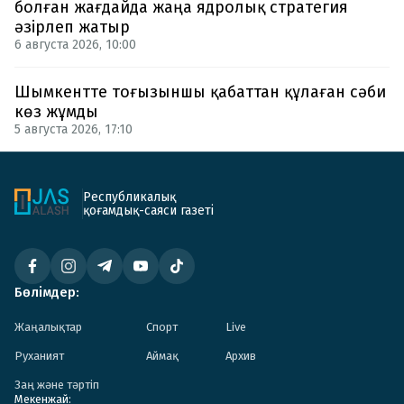
болған жағдайда жаңа ядролық стратегия
әзірлеп жатыр
6 августа 2026, 10:00
Шымкентте тоғызыншы қабаттан құлаған сәби
көз жұмды
5 августа 2026, 17:10
Республикалық
қоғамдық-саяси газеті
Бөлімдер:
Жаңалықтар
Спорт
Live
Руханият
Аймақ
Архив
Заң және тәртіп
Мекенжай: