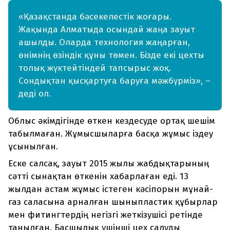
«Қазақстанда бәсекелестік жоғары.
Жақында Алматыда осындай жаңа зауыт
ашылды. Оларда технология жаңарған,
өнімнің өзіндік құны төмен. Бізде екі цехты
толық жүктейтіндей тапсырыс жоқ.
Сондықтан қысқартуға баруға мәжбүрміз», –
деді ол.
Облыс әкімдігінде өткен кездесуде ортақ шешім
табылмаған. Жұмысшыларға басқа жұмыс іздеу
ұсынылған.
Еске салсақ, зауыт 2015 жылы жабдықтарының
сәтті сынақтан өткенін хабарлаған еді. 13
жылдан астам жұмыс істеген кәсіпорын мұнай-
газ саласына арналған шыныпластик құбырлар
мен фитингтердің негізгі жеткізушісі ретінде
танылған. Басшылық үшінші цех салуды