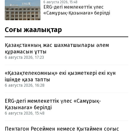
6 августа 2026, 15:48
ERG-дегі мемлекеттік үлес
«Самұрық-Қазынаға» берілді
Соңғы жаңалықтар
Қазақстанның жас шахматшылары әлем
құрамасын ұтты
6 августа 2026, 17:23
«Қазақтелекомның» екі қызметкері екі күн
ішінде қаза тапты
6 августа 2026, 16:28
ERG-дегі мемлекеттік үлес «Самұрық-
Қазынаға» берілді
6 августа 2026, 15:48
Пентагон Ресеймен немесе Қытаймен соғыс