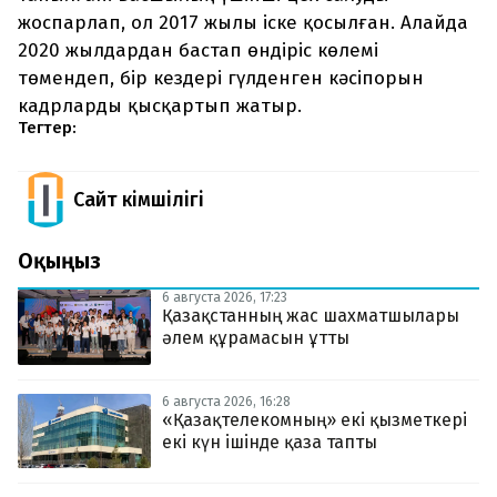
жоспарлап, ол 2017 жылы іске қосылған. Алайда
2020 жылдардан бастап өндіріс көлемі
төмендеп, бір кездері гүлденген кәсіпорын
кадрларды қысқартып жатыр.
Тегтер:
Сайт Әкімшілігі
Оқыңыз
6 августа 2026, 17:23
Қазақстанның жас шахматшылары
әлем құрамасын ұтты
6 августа 2026, 16:28
«Қазақтелекомның» екі қызметкері
екі күн ішінде қаза тапты