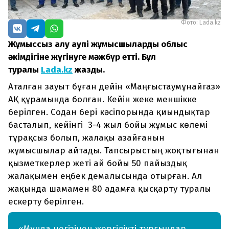
Фото: Lada.kz
Жұмыссыз қалу қаупі жұмысшыларды облыс
әкімдігіне жүгінуге мәжбүр етті. Бұл
туралы
Lada.kz
жазды.
Аталған зауыт бұған дейін «Маңғыстаумұнайгаз»
АҚ құрамында болған. Кейін жеке меншікке
берілген. Содан бері кәсіпорында қиындықтар
басталып, кейінгі 3-4 жыл бойы жұмыс көлемі
тұрақсыз болып, жалақы азайғанын
жұмысшылар айтады. Тапсырыстың жоқтығынан
қызметкерлер жеті ай бойы 50 пайыздық
жалақымен еңбек демалысында отырған. Ал
жақында шамамен 80 адамға қысқарту туралы
ескерту берілген.
«Мұнда негізінен жергілікті тұрғындар