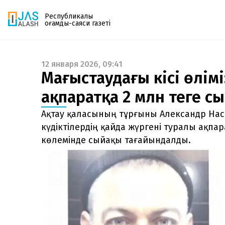
Республикалық
қоғамдық-саяси газеті
12 января 2026, 09:41
Газетке жазылу
Маңғыстаудағы кісі өлім
PDF форматтағы газетті ай сайын электронды
ақпаратқа 2 млн теңге 
поштаңызға алып отырыңыз. Жаңа нөмір
шыққан сәтте сізге бірден жіберіледі. Тек email
Ақтау қаласының тұрғыны Александр Наси
енгізіңіз, біз қалғанын өзіміз жібереміз.
күдіктілердің қайда жүргені туралы ақпа
көлемінде сыйақы тағайындалды.