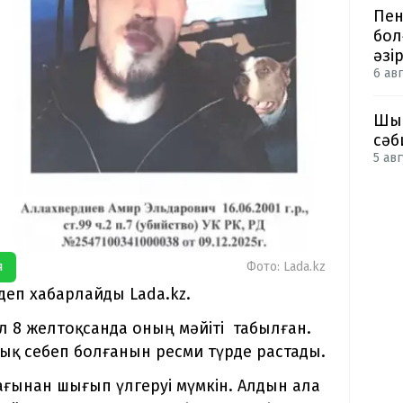
Пен
бол
әзі
6 авг
Шым
сәб
5 авг
я
Фото: Lada.kz
 деп хабарлайды Lada.kz.
л 8 желтоқсанда оның мәйіті табылған.
ық себеп болғанын ресми түрде растады.
мағынан шығып үлгеруі мүмкін. Алдын ала