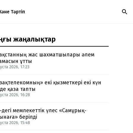
Және Тәртіп
ңғы жаңалықтар
ақстанның жас шахматшылары әлем
амасын ұтты
уста 2026, 17:23
зақтелекомның» екі қызметкері екі күн
нде қаза тапты
уста 2026, 16:28
-дегі мемлекеттік үлес «Самұрық-
ынаға» берілді
уста 2026, 15:48