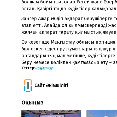
болжам бойынша, олар Ресей және Әзер
алған. Қазіргі таңда күдіктілер халықара
Заңгер Ажар Әбділ ақпарат берушілерге т
атап өтті. Алайда ол қылмыскерлерді жа
жалған ақпарат тарату қылмыстық жауапке
Өз кезегінде Маңғыстау облысы полиция 
бірлескен іздестіру жұмыстарының жүріп
органдарының мәліметінше, күдіктілерге
беру немесе көлікпен қамтамасыз ету – 
Тегтер:
маңғыстау
Сайт Әкімшілігі
Оқыңыз