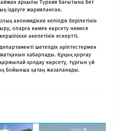
байжан арқылы Түркия бағытына бет
лық іздеуге жарияланған.
олық анонимдікке кепілдік берілетінін
сыру, оларға көмек көрсету немесе
ршілікке әкелетінін ескертті.
департаменті шетелдік әріптестермен
 жатқанын хабарлады. Құқық қорғау
 қаржылай қолдау көрсету, тұрғын үй
заң бойынша қатаң жазаланады.