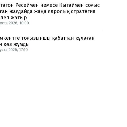
тагон Ресеймен немесе Қытаймен соғыс
ған жағдайда жаңа ядролық стратегия
рлеп жатыр
уста 2026, 10:00
кентте тоғызыншы қабаттан құлаған
и көз жұмды
уста 2026, 17:10