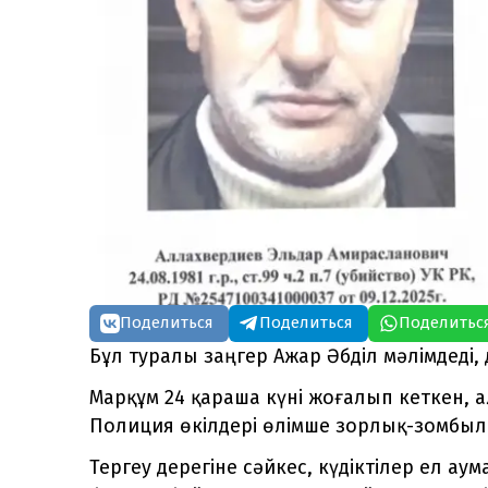
Поделиться
Поделиться
Поделитьс
Бұл туралы заңгер Ажар Әбділ мәлімдеді,
Марқұм 24 қараша күні жоғалып кеткен, а
Полиция өкілдері өлімше зорлық-зомбыл
Тергеу дерегіне сәйкес, күдіктілер ел ау