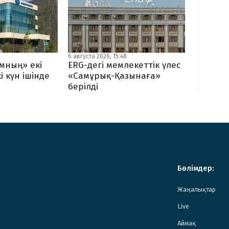
6 августа 2026, 15:48
мның» екі
ERG-дегі мемлекеттік үлес
і күн ішінде
«Самұрық-Қазынаға»
берілді
Бөлімдер:
Жаңалықтар
Live
Аймақ