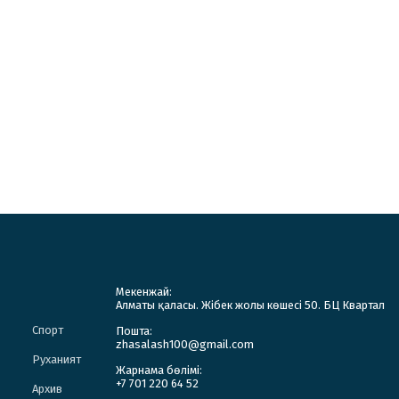
Мекенжай:
Алматы қаласы. Жібек жолы көшесі 50. БЦ Квартал
Спорт
Пошта:
zhasalash100@gmail.com
Руханият
Жарнама бөлімі:
+7 701 220 64 52
Архив