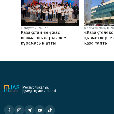
6 августа 2026, 17:23
6 августа 2026, 16:28
Қазақстанның жас
«Қазақтелеко
шахматшылары әлем
қызметкері ек
құрамасын ұтты
қаза тапты
Республикалық
қоғамдық-саяси газеті