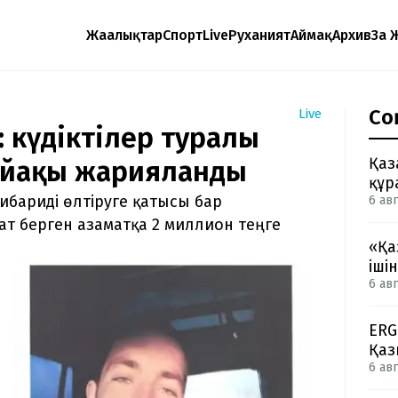
Жаңалықтар
Спорт
Live
Руханият
Аймақ
Архив
Заң 
Со
Live
і: күдіктілер туралы
Қаз
сыйақы жарияланды
құр
бариді өлтіруге қатысы бар
6 авг
рат берген азаматқа 2 миллион теңге
«Қа
іші
6 авг
ERG
Қаз
6 авг