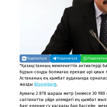
Поделиться
Поделиться
Поделитьс
"Қазақстанның мемлекеттік активтерді б
бұрын-соңды болмаған ерекше әрі қиын 
Астананың ең қымбат ауданында орналасқ
жазды
Bloomberg
.
Аумағы 2 878 шаршы метр (немесе 30 980
салтанатты үйде әлемдегі ең қымбат жы
бар: ерекше су каскады бар бассейн, жек