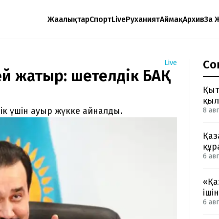
Жаңалықтар
Спорт
Live
Руханият
Аймақ
Архив
Заң 
Со
Live
ей жатыр: шетелдік БАҚ
Қыт
қыл
лік үшін ауыр жүкке айналды.
8 авг
Қаз
құр
6 авг
«Қа
іші
6 авг