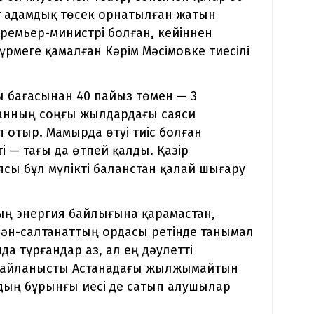
рт адамдық төсек орнатылған жатын
ремьер-министрі болған, кейіннен
рмеге қамалған Кәрім Мәсімовке тиесілі
ы бағасынан 40 пайыз төмен — 3
танның соңғы жылдардағы саяси
іп отыр. Мамырда өтуі тиіс болған
 — тағы да өтпей қалды. Қазір
ясы бұл мүлікті баланстан қалай шығару
ң энергия байлығына қарамастан,
 сән-салтанаттың ордасы ретінде танымал
а тұрғандар аз, ал ең дәулетті
 байланысты Астанадағы жылжымайтын
йдың бұрынғы иесі де сатып алушылар