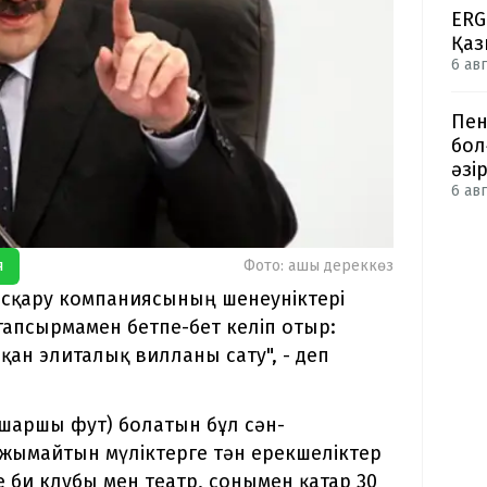
ERG
Қаз
6 авг
Пен
бол
әзі
6 авг
я
Фото: ашық дереккөз
асқару компаниясының шенеуніктері
тапсырмамен бетпе-бет келіп отыр:
ан элиталық вилланы сату", - деп
 шаршы фут) болатын бұл сән-
лжымайтын мүліктерге тән ерекшеліктер
е би клубы мен театр, сонымен қатар 30