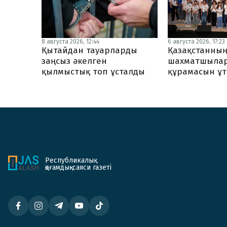
8 августа 2026, 12:44
6 августа 2026, 17:23
Қытайдан тауарларды
Қазақстанның
заңсыз әкелген
шахматшылар
қылмыстық топ ұсталды
құрамасын ұ
Республикалық
қоғамдық-саяси газеті