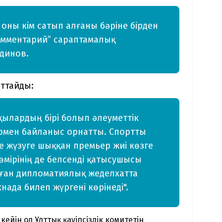
 оны кім сатып алғаны бәріне бірден
Комментарий” сараптамалық
динов.
аттайды:
қылардың бірі болып әлеуметтік
ермен байланыс орнатты. Спортты
се жүзуге шыққан премьер жиі көзге
 өмірінің де белсенді қатысушысы
аған дипломатиялық жеделхатта
нада билеп жүргені көрінеді".
ейін ол Ұлттық қауіпсіздік комитетін