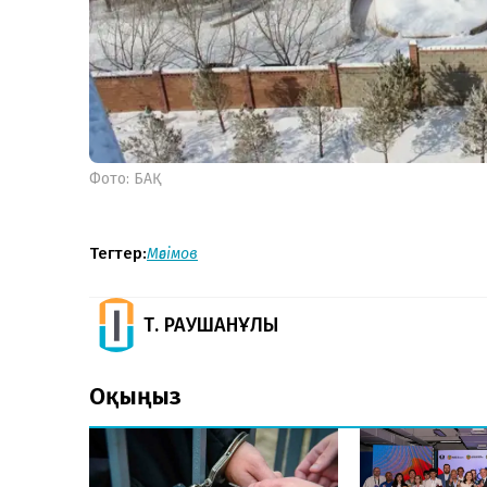
Фото: БАҚ
Тегтер:
Мәсімов
Т. РАУШАНҰЛЫ
Оқыңыз