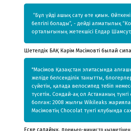
“Бұл үйді ашық сату өте қиын. Өйткені
белгілі болады”, - дейді алматылық “
орталығының жетекшісі Елдар Шамсут
Шетелдік БАҚ Кәрім Мәсімовті былай сип
"Мәсімов Қазақстан элитасында алғаш
желіде белсенділік танытты, блогерл
сүйетін, қалада велосипед тебіп неме
түсетін. Сондай-ақ ол Астананың түнгі
болған: 2008 жылғы Wikileaks жариял
Мәсімовтің Chocolat түнгі клубында сах
Еске салайық, п
ремьер-министр қызметінен к