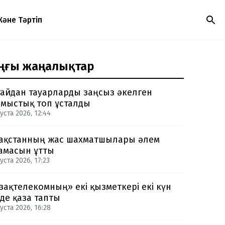
Және Тәртіп
ңғы жаңалықтар
айдан тауарларды заңсыз әкелген
мыстық топ ұсталды
уста 2026, 12:44
ақстанның жас шахматшылары әлем
амасын ұтты
уста 2026, 17:23
зақтелекомның» екі қызметкері екі күн
нде қаза тапты
уста 2026, 16:28