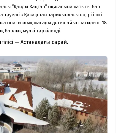
ылғы “Қанды Қаңтар” оқиғасына қатысы бар
 тәуелсіз Қазақстан тарихындағы ең ірі ішкі
нға опасыздық жасады деген айып тағылып, 18
 барлық мүлкі тәркіленді.
йгілісі — Астанадағы сарай.