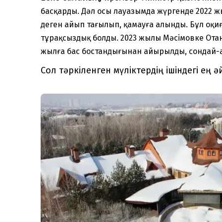
басқарды. Дәл осы лауазымда жүргенде 2022 ж
деген айып тағылып, қамауға алынды. Бұл оқиға
тұрақсыздық болды. 2023 жылы Мәсімовке Ота
жылға бас бостандығынан айырылды, сондай-ақ
Сол тәркіленген мүліктердің ішіндегі ең ә