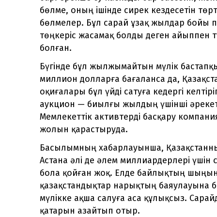
бөлме, оның ішінде сирек кездесетін тө
бөлмелер. Бұл сарай ұзақ жылдар бойы п
төңкеріс жасамақ болды деген айыппен тү
болған.
Бүгінде бұл жылжымайтын мүлік бастапқ
миллион долларға бағаланса да, Қазақс
оқиғалары бұл үйді сатуға кедергі келтір
аукцион — биылғы жылдың үшінші әрекеті
Мемлекеттік активтерді басқару компани
жолын қарастыруда.
Басылымның хабарлауынша, Қазақстанны
Астана әлі де әлем миллиардерлері үшін
бола қойған жоқ. Елде байлықтың шыңынд
қазақстандықтар нарықтың баяулауына
мүлікке ақша салуға аса құлықсыз. Сара
қатарын азайтып отыр.