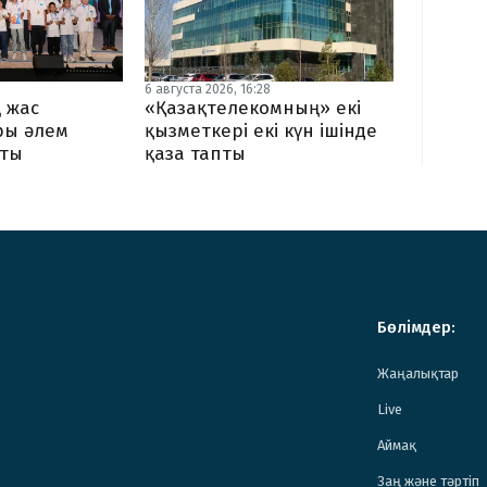
6 августа 2026, 16:28
 жас
«Қазақтелекомның» екі
ы әлем
қызметкері екі күн ішінде
тты
қаза тапты
Бөлімдер:
Жаңалықтар
Live
Аймақ
Заң және тәртіп