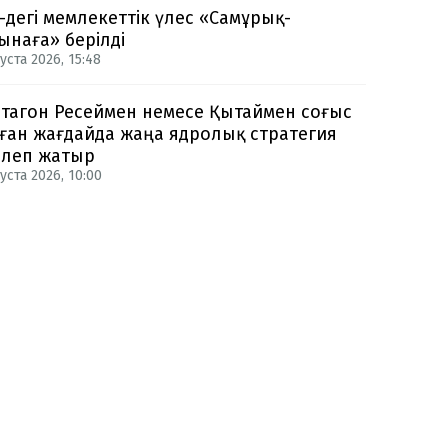
-дегі мемлекеттік үлес «Самұрық-
ынаға» берілді
уста 2026, 15:48
тагон Ресеймен немесе Қытаймен соғыс
ған жағдайда жаңа ядролық стратегия
рлеп жатыр
уста 2026, 10:00