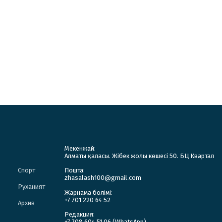
Мекенжай:
Алматы қаласы. Жібек жолы көшесі 50. БЦ Квартал
Спорт
Пошта:
zhasalash100@gmail.com
Руханият
Жарнама бөлімі:
+7 701 220 64 52
Архив
Редакция:
+7 708 604 51 06 (WhatsApp)