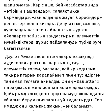
шақырмаған. Керісінше, бейнесабақтарында
«өтірік ИП ашпаңдар», «алаяқтыққа
бармаңдар», «заң алдында жауап бересіңдер»
деп ескерткенін айтады. Депутаттың сөзінше,
курс заңды кәсіппен айналысып жүрген
әйелдерге табысын заңдастырып, әлеуметтік
мүмкіндіктерді дұрыс пайдалануды түсіндіруге
бағытталған.
Дәулет Мұқаев кейінгі жылдары қазақтілді
аудитория арасында қаржылық сауат,
әлеуметтік төлем, баспана, қайырымдылық
тақырыптарын қарапайым тілмен түсіндірген
танымал тұлғаға айналды. Оның «Dauletten»
парақшасын миллионнан астам адам оқыды.
Қайырымдылық қоры арқылы мұқтаж жандарға
үй алып беру акцияларын ұйымдастырды. Сол
имидж оны халыққа жақын, «өз баламыз»,