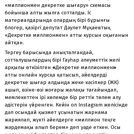
«миллионмен декретке шығару» схемасы
бойынша алты жылға сотталды. Іс
материалдарында олардың бірі бұрынғы
блогер, қазіргі депутат Дәулет Мұқаевтың
«Декретке миллионмен» атты курсын оқығанын
айтқан.
Тергеу барысында анықталғандай,
сотталушылардың бірі Гауһар әлеуметтік желі
арқылы өткізілген
«
Декретке миллионмен
»
атты онлайн курсқа қатысып, әйелдерді
декретке шығар алдында жеке кәсіпкер (ЖК)
ашып, өзіне-өзі жоғары жалақы тағайындап,
мемлекеттен ірі көлемде бір реттік төлем алу
әдістерін үйренген. Кейін ол Instagram желісінде
дәл осындай қызмет ұсынатын жарнама
жариялап, жүкті әйелдерге «миллион теңге
жәрдемақы алып берем» деп уәде еткен. Осы