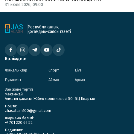
31 июля 2026, 09:00
Республикалық
қоғамдық-саяси газеті
Бөлімдер:
Жаңалықтар
Спорт
Live
Руханият
Аймақ
Архив
Заң және тәртіп
Мекенжай:
Алматы қаласы. Жібек жолы көшесі 50. БЦ Квартал
Пошта:
zhasalash100@gmail.com
Жарнама бөлімі:
+7 701 220 64 52
Редакция: