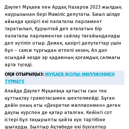
Дәулет Мұқаев пен Ардақ Назаров 2023 жылдың
наурызынан бері Мәжіліс депутаты. Биыл шілде
айында қазіргі екі палаталы парламент
таратылып, Құрылтай деп аталатын бір
палаталы парламентке сайлау тағайындалады
деп күтіліп отыр. Демек, қазіргі депутаттар үшін
бұл – саяси тұрғыдан өтпелі кезең. Ал дәл
осындай кезде әр қадамның қоғамдық салмағы
арта түседі.
ОҚИ ОТЫРЫҢЫЗ:
МҰҚАЕВ ЖОЛЫ: МИЛЛИОНМЕН
ТҮРМЕГЕ
Алайда Дәулет Мұқаевқа қатысты сын тек
құттықтау грамотасымен шектелмейді. Бұған
дейін оның аты «Декретке миллионмен» деген
даулы курспен де қатар аталған. Кейінгі сот
істері бұл тақырыпты қайта күн тәртібіне
шығарды. Былтыр Ақтөбеде екі бухгалтер