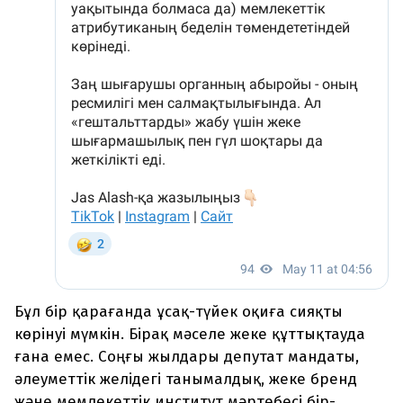
Бұл бір қарағанда ұсақ-түйек оқиға сияқты
көрінуі мүмкін. Бірақ мәселе жеке құттықтауда
ғана емес. Соңғы жылдары депутат мандаты,
әлеуметтік желідегі танымалдық, жеке бренд
және мемлекеттік институт мәртебесі бір-