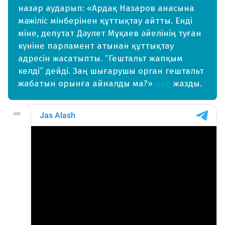
назар аударып: «Ардақ Назаров анасына
мәжіліс мінберінен құттықтау айтты. Енді
міне, депутат Дәулет Мұқаев әйелінің туған
күніне парламент атынан құттықтау
адресін жасатыпты. “Гештальт жапқым
келді” дейді. Заң шығарушы орган гештальт
жабатын орынға айналды ма?»
деп
жазды.