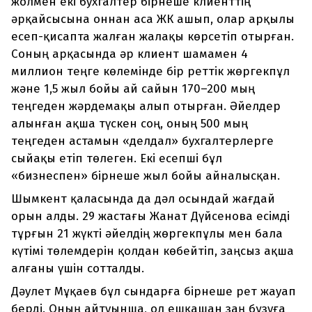
жолмен екі бухгалтер бірнеше клиенттің
әрқайсысына оннан аса ЖК ашып, олар арқылы
есеп-қисапта жалған жалақы көрсетіп отырған.
Соның арқасында әр клиент шамамен 4
миллион теңге көлемінде бір реттік жөргекпұл
және 1,5 жыл бойы ай сайын 170–200 мың
теңгеден жәрдемақы алып отырған. Әйелдер
алынған ақша түскен соң, оның 500 мың
теңгеден астамын «делдал» бухгалтерлерге
сыйақы етіп төлеген. Екі есепші бұл
«бизнеспен» бірнеше жыл бойы айналысқан.
Шымкент қаласында да дәл осындай жағдай
орын алды. 29 жастағы Жанат Дүйсенова есімді
тұрғын 21 жүкті әйелдің жөргекпұлы мен бала
күтімі төлемдерін қолдан көбейтіп, заңсыз ақша
алғаны үшін сотталды.
Дәулет Мұқаев бұл сындарға бірнеше рет жауап
берді. Оның айтуынша, ол ешқашан заң бұзуға