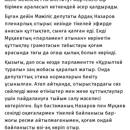
бірімен араласып кеткендей әсер қалдырады.
Бұған дейін Мәжіліс депутаты Ардақ Назаров
пленарлық отырыс кезінде тікелей эфирде
анасын құттықтап, сынға қалған еді. Енді
Мұқаевтың «парламент атынан» көрінетін
құттықтау грамотасын табыстауы қоғам
арасында тағы да оғаш қылық болып көрінді.
Қызығы, дәл осы кезде парламентте «Құрылтай
туралы» заң жобасы қаралып жатыр. Онда
депутаттық этика нормаларын бекіту
ұсынылған. Атап айтқанда, отырыстардағы сөз
сөйлеуді жеке өтініштер мен жеке құттықтаулар
үшін пайдалануға тыйым салу мәселесі
көтерілген. Бұл бастаманың Назаров пен Мұқаев
секілді оқиғалармен тікелей байланысы бар-
жоғы ресми айтылмағанымен, қоғам ондай
байланысты өзі-ақ көріп отыр.