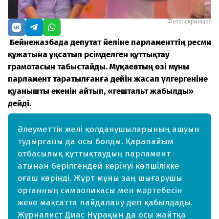
Фото: скриншот
Бейнежазбада депутат әйеліне парламенттің ресми
құжатына ұқсатып рәсімделген құттықтау
грамотасын табыстайды. Мұқаевтың өзі мұны
парламент таратылғанға дейін жасап үлгергеніне
қуанышты екенін айтып, «гештальт жабылды»
дейді.
Әлеуметтік желі қолданушыларының ашуын
тудырғаны да осы болды. Қарапайым
отбасылық құттықтаудың парламент
атынан берілгендей көрінуі көпшілікке
оғаш көрінді. Жұрт мұны заң шығарушы
органның символикасы мен мәртебесін
жеке мақсатта пайдалану деп қабылдады.
Журналист Диас Нұрақын да осы жайтқа