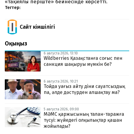
«тақиялы періште» бейнесінде көрсетті.
Тегтер:
Сайт Әкімшілігі
Оқыңыз
6 августа 2026, 13:10
Wildberries Қазақстанға соғыс пен
санкция шақыруы мүмкін бе?
6 августа 2026, 10:21
Тойда уағыз айту діни сауатсыздық
па, әлде дәстүрден алшақтау ма?
5 августа 2026, 09:00
МӘМС қаржысының талан-таражға
түсуі: жүйедегі олқылықтар қашан
жойылады?