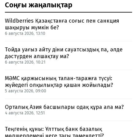
Соңғы жаңалықтар
Wildberries Қазақстанға соғыс пен санкция
шақыруы мүмкін бе?
6 августа 2026, 13:10
Тойда уағыз айту діни сауатсыздық па, әлде
дәстүрден алшақтау ма?
6 августа 2026, 10:21
МӘМС қаржысының талан-таражға түсуі:
жүйедегі олқылықтар қашан жойылады?
5 августа 2026, 09:00
Орталық Азия басшылары одақ құра ала ма?
4 августа 2026, 12:51
Теңгенің құны: Ұлттық банк базалық
мөлшерлемені неге тағы төмендетті?