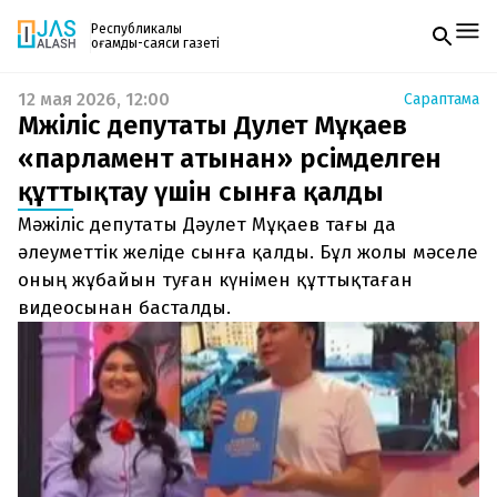
Республикалық
қоғамдық-саяси газеті
12 мая 2026, 12:00
Сараптама
Жаңалықтар
Мәжіліс депутаты Дәулет Мұқаев
Спорт
Газетке жазылу
Live
«парламент атынан» рәсімделген
PDF форматтағы газетті ай сайын электронды
Руханият
құттықтау үшін сынға қалды
поштаңызға алып отырыңыз. Жаңа нөмір
Аймақ
шыққан сәтте сізге бірден жіберіледі. Тек email
Архив
Мәжіліс депутаты Дәулет Мұқаев тағы да
енгізіңіз, біз қалғанын өзіміз жібереміз.
Заң және тәртіп
әлеуметтік желіде сынға қалды. Бұл жолы мәселе
оның жұбайын туған күнімен құттықтаған
Редакциямен байланыс
видеосынан басталды.
+7 708 604 51 06
Жарнама бөлімі
+7 701 220 64 52
Пошта
zhasalash100@gmail.com