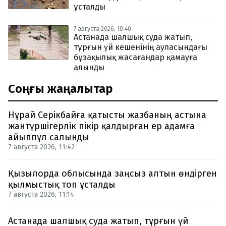
ұсталды
7 августа 2026, 10:40
Астанада шалшық суда жатып,
тұрғын үй кешенінің ауласындағы
бұзақылық жасағандар қамауға
алынды
Соңғы жаңалықтар
Нұрай Серікбайға қатысты жазбаның астына
жантүршігерлік пікір қалдырған ер адамға
айыппұл салынды
7 августа 2026, 11:42
Қызылорда облысында заңсыз алтын өндірген
қылмыстық топ ұсталды
7 августа 2026, 11:14
Астанада шалшық суда жатып, тұрғын үй