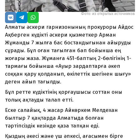
Фото: из открытых источников
Алматы әскери гарнизонының прокуроры Айдос
Ақберген күдікті әскери қызметкер Арман
Жұманды 7 жылға бас бостандығынан айыруды
сұрады. Бұл оған тағылған бап бойынша ең
жоғары жаза. Жұманға 451-баптың 2-бөлігінің 1-
тармағы бойынша «Ауыр зардаптарға әкеп
соққан қару қолданып, өкілеттік шегінен шығу»
деген айып тағылды.
Бұл ретте күдіктінің қорғаушысы соттан оны
толық ақтауды талап етті.
Еске салайық, 4 жасар Айкөркем Мелдехан
былтыр 7 қаңтарда Алматыда болған
тәртіпсіздік кезінде қаза тапқан еді.
Қыздың әкесі және үш әпкесі, ағасымен бірге