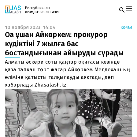
Республикалық
қоғамдық-саяси газеті
10 ноября 2023, 14:04
Қоғам
Жаңалықтар
Оққа ұшқан Айкөркем: прокурор
Спорт
Газетке жазылу
Live
күдіктіні 7 жылға бас
PDF форматтағы газетті ай сайын электронды
Руханият
бостандығынан айыруды сұрады
поштаңызға алып отырыңыз. Жаңа нөмір
Аймақ
шыққан сәтте сізге бірден жіберіледі. Тек email
Архив
Алматы әскери соты қаңтар оқиғасы кезінде
енгізіңіз, біз қалғанын өзіміз жібереміз.
Заң және тәртіп
қаза тапқан төрт жасар Айкөркем Мелдеханның
өліміне қатысты талқылауды аяқтады, деп
Редакциямен байланыс
хабарлады Zhasalash.kz.
+7 708 604 51 06
Жарнама бөлімі
+7 701 220 64 52
Пошта
zhasalash100@gmail.com