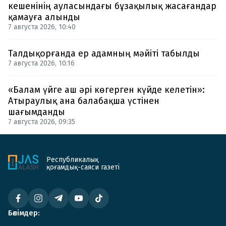
кешенінің ауласындағы бұзақылық жасағандар
қамауға алынды
7 августа 2026, 10:40
Талдықорғанда ер адамның мәйіті табылды
7 августа 2026, 10:16
«Балам үйге аш әрі көгерген күйде келетін»:
Атыраулық ана балабақша үстінен
шағымданды
7 августа 2026, 09:35
Республикалық
қоғамдық-саяси газеті
Бөлімдер: