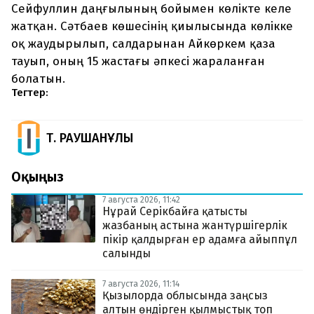
Сейфуллин даңғылының бойымен көлікте келе
жатқан. Сәтбаев көшесінің қиылысында көлікке
оқ жаудырылып, салдарынан Айкөркем қаза
тауып, оның 15 жастағы әпкесі жараланған
болатын.
Тегтер:
Т. РАУШАНҰЛЫ
Оқыңыз
7 августа 2026, 11:42
Нұрай Серікбайға қатысты
жазбаның астына жантүршігерлік
пікір қалдырған ер адамға айыппұл
салынды
7 августа 2026, 11:14
Қызылорда облысында заңсыз
алтын өндірген қылмыстық топ