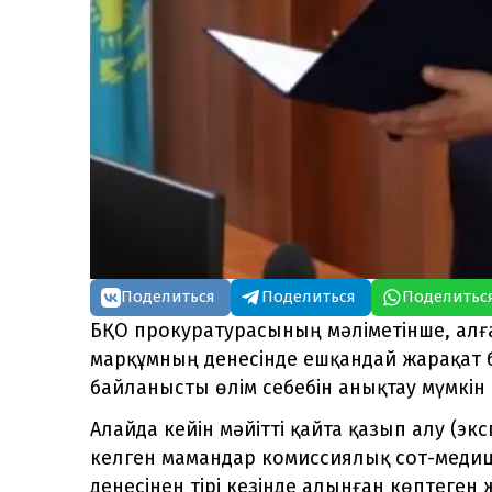
Поделиться
Поделиться
Поделитьс
БҚО прокуратурасының мәліметінше, ал
марқұмның денесінде ешқандай жарақат б
байланысты өлім себебін анықтау мүмкін е
Алайда кейін мәйітті қайта қазып алу (экс
келген мамандар комиссиялық сот-медиц
денесінен тірі кезінде алынған көптеген