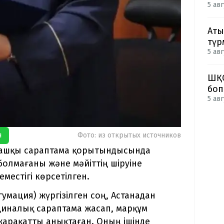
5 авг
Аты
түр
5 авг
ШҚО
боп
5 авг
я
Фото: из открытых источников
ғашқы сараптама қорытындысында
олмағаны және мәйіттің шіруіне
местігі көрсетілген.
гумация) жүргізілген соң, Астанадан
иналық сараптама жасап, марқұм
 жарақатты анықтаған. Оның ішінде