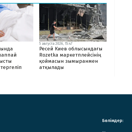
5 августа 2026, 15:47
сында
Ресей Киев облысындағы
жаппай
Rozetka маркетплейсінің
тысты
қоймасын зымыранмен
 тергеліп
атқылады
Бөлімдер: