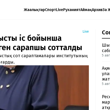
Жаңалықтар
Спорт
Live
Руханият
Аймақ
Архив
Заң 
Со
Live
тысты іс бойынша
Шым
ген сарапшы сотталды
сәб
лыстық сот сараптамалары институтының
5 авг
ығарды.
Ақм
ула
жа
5 авг
Рес
мар
атқ