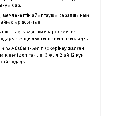
ынуы бар.
н, мемлекеттік айыптаушы сарапшының
айғақтар ұсынған.
нша нақты мән-жайларға сәйкес
органдарын жаңылыстырғанын анықтады.
 420-бабы 1-бөлігі («Көрінеу жалған
кінәлі деп танып, 3 жыл 2 ай 12 күн
ағайындады.