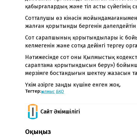
қабырғалардың және тіл асты сүйегінің с
Сотталушы өз кінәсін мойындамағаныме
жалған қорытынды бергенін дәлелдейтін 
Сот сарапшының қорытындылары іс бойы
келмегенін және сотқа дейінгі тергеу 
Нәтижесінде сот оны Қылмыстық кодекстің
сараптама қорытындысын беру») бойынша 
мерзімге бостандығын шектеу жазасын т
Үкім әзірге заңды күшіне енген жоқ.
Тегтер:
қылмыс
БҚО
Сайт Әкімшілігі
Оқыңыз