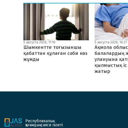
5 августа 2026, 17:10
5 августа 2026, 16:27
Шымкентте тоғызыншы
Ақмола облы
қабаттан құлаған сәби көз
балалардың 
жұмды
улануына қа
қылмыстық іс
жатыр
Республикалық
қоғамдық-саяси газеті