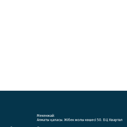
Мекенжай:
Алматы қаласы. Жібек жолы көшесі 50. БЦ Квартал