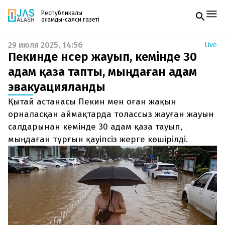
Республикалық
қоғамдық-саяси газеті
29 июля 2025, 14:56
Live
Жаңалықтар
Пекинде нөсер жауып, кемінде 30
Спорт
Газетке жазылу
Live
адам қаза тапты, мыңдаған адам
PDF форматтағы газетті ай сайын электронды
Руханият
эвакуацияланды
поштаңызға алып отырыңыз. Жаңа нөмір
Аймақ
шыққан сәтте сізге бірден жіберіледі. Тек email
Архив
Қытай астанасы Пекин мен оған жақын
енгізіңіз, біз қалғанын өзіміз жібереміз.
Заң және тәртіп
орналасқан аймақтарда толассыз жауған жауын
салдарынан кемінде 30 адам қаза тауып,
Редакциямен байланыс
мыңдаған тұрғын қауіпсіз жерге көшірілді.
+7 708 604 51 06
Жарнама бөлімі
+7 701 220 64 52
Пошта
zhasalash100@gmail.com