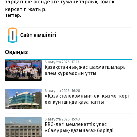
зардап шеккендерге гуманитарлық көмек
көрсетіп жатыр.
Тегтер:
Сайт Әкімшілігі
Оқыңыз
6 августа 2026, 17:23
Қазақстанның жас шахматшылары
әлем құрамасын ұтты
6 августа 2026, 16:28
«Қазақтелекомның» екі қызметкері
екі күн ішінде қаза тапты
6 августа 2026, 15:48
ERG-дегі мемлекеттік үлес
«Самұрық-Қазынаға» берілді