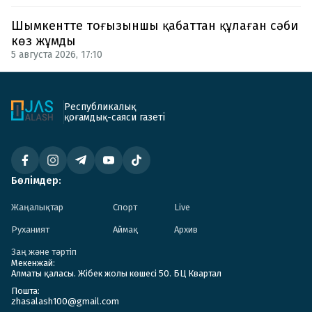
Шымкентте тоғызыншы қабаттан құлаған сәби
көз жұмды
5 августа 2026, 17:10
Республикалық
қоғамдық-саяси газеті
Бөлімдер:
Жаңалықтар
Спорт
Live
Руханият
Аймақ
Архив
Заң және тәртіп
Мекенжай:
Алматы қаласы. Жібек жолы көшесі 50. БЦ Квартал
Пошта:
zhasalash100@gmail.com