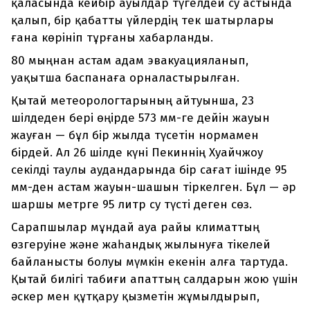
қаласында кейбір ауылдар түгелдей су астында
қалып, бір қабатты үйлердің тек шатырлары
ғана көрініп тұрғаны хабарланды.
80 мыңнан астам адам эвакуацияланып,
уақытша баспанаға орналастырылған.
Қытай метеорологтарының айтуынша, 23
шілдеден бері өңірде 573 мм-ге дейін жауын
жауған — бұл бір жылда түсетін нормамен
бірдей. Ал 26 шілде күні Пекиннің Хуайчжоу
секілді таулы аудандарында бір сағат ішінде 95
мм-ден астам жауын-шашын тіркелген. Бұл — әр
шаршы метрге 95 литр су түсті деген сөз.
Сарапшылар мұндай ауа райы климаттың
өзгеруіне және жаһандық жылынуға тікелей
байланысты болуы мүмкін екенін алға тартуда.
Қытай билігі табиғи апаттың салдарын жою үшін
әскер мен құтқару қызметін жұмылдырып,