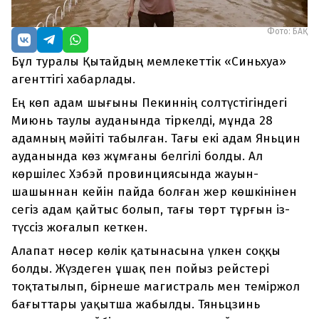
Фото: БАҚ
Бұл туралы Қытайдың мемлекеттік «Синьхуа»
агенттігі хабарлады.
Ең көп адам шығыны Пекиннің солтүстігіндегі
Миюнь таулы ауданында тіркелді, мұнда 28
адамның мәйіті табылған. Тағы екі адам Яньцин
ауданында көз жұмғаны белгілі болды. Ал
көршілес Хэбэй провинциясында жауын-
шашыннан кейін пайда болған жер көшкінінен
сегіз адам қайтыс болып, тағы төрт тұрғын із-
түссіз жоғалып кеткен.
Алапат нөсер көлік қатынасына үлкен соққы
болды. Жүздеген ұшақ пен пойыз рейстері
тоқтатылып, бірнеше магистраль мен теміржол
бағыттары уақытша жабылды. Тяньцзинь