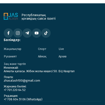
Республикалық
қоғамдық-саяси газеті
Бөлімдер:
Жаңалықтар
Спорт
Live
Руханият
Аймақ
Архив
Заң және тәртіп
Мекенжай:
Алматы қаласы. Жібек жолы көшесі 50. БЦ Квартал
Пошта:
zhasalash100@gmail.com
Жарнама бөлімі:
+7 701 220 64 52
Редакция:
+7 708 604 51 06 (WhatsApp)