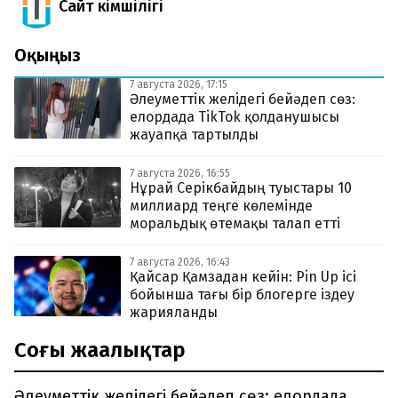
Сайт Әкімшілігі
Оқыңыз
7 августа 2026, 17:15
Әлеуметтік желідегі бейәдеп сөз:
елордада TikTok қолданушысы
жауапқа тартылды
7 августа 2026, 16:55
Нұрай Серікбайдың туыстары 10
миллиард теңге көлемінде
моральдық өтемақы талап етті
7 августа 2026, 16:43
Қайсар Қамзадан кейін: Pin Up ісі
бойынша тағы бір блогерге іздеу
жарияланды
Соңғы жаңалықтар
Әлеуметтік желідегі бейәдеп сөз: елордада