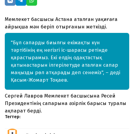
Мемлекет басшысы Астана аталған уақиғаға
айрықша мән беріп отырғанын жеткізді.
"Бұл сапарды биылғы екіжақты күн
тәртібінің ең негізгі іс-шарасы ретінде
қарастырамыз. Екі елдің одақтастық
қатынастарын ілгерілетуде аталған сапар
маңызды рөл атқарады деп сенеміз", – деді
Қасым-Жомарт Тоқаев.
Сергей Лавров Мемлекет басшысына Ресей
Президентінің сапарына әзірлік барысы туралы
ақпарат берді.
Тегтер: