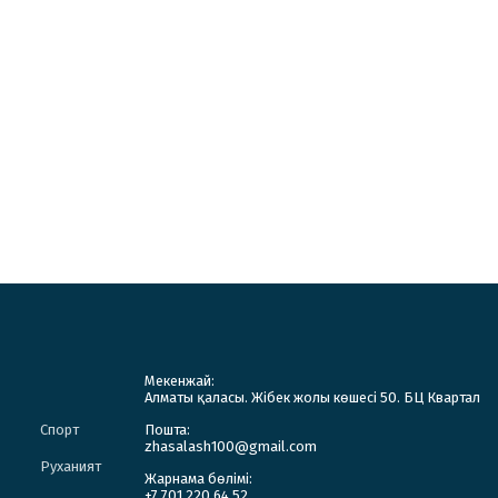
Мекенжай:
Алматы қаласы. Жібек жолы көшесі 50. БЦ Квартал
Спорт
Пошта:
zhasalash100@gmail.com
Руханият
Жарнама бөлімі:
+7 701 220 64 52