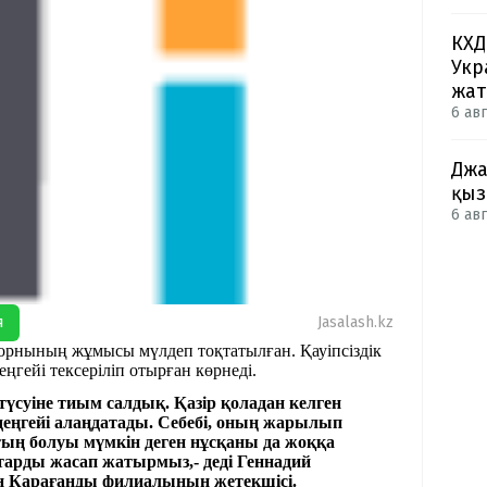
КХД
Укр
жа
6 авг
Джа
қыз
6 авг
я
Jasalash.kz
орнының жұмысы мүлдеп тоқтатылған. Қауіпсіздік
ңгейі тексеріліп отырған көрнеді.
суіне тиым салдық. Қазір қоладан келген
еңгейі алаңдатады. Себебі, оның жарылып
стың болуы мүмкін деген нұсқаны да жоққа
арды жасап жатырмыз,- деді Геннадий
 Қарағанды филиалының жетекшісі.