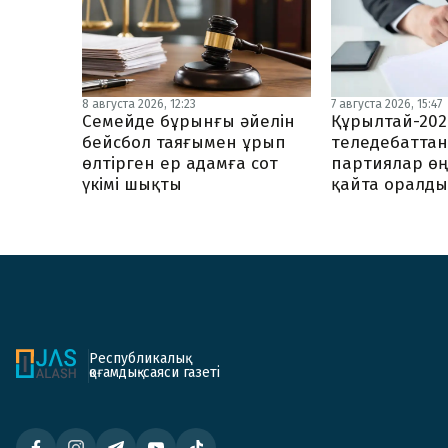
8 августа 2026, 12:23
7 августа 2026, 15:47
Семейде бұрынғы әйелін
Құрылтай-202
бейсбол таяғымен ұрып
теледебаттан
өлтірген ер адамға сот
партиялар өң
үкімі шықты
қайта оралд
Республикалық
қоғамдық-саяси газеті