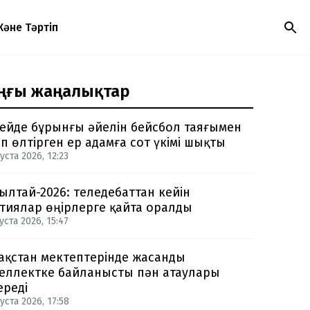
Және Тәртіп
ңғы жаңалықтар
ейде бұрынғы әйелін бейсбол таяғымен
п өлтірген ер адамға сот үкімі шықты
уста 2026, 12:23
ылтай-2026: теледебаттан кейін
тиялар өңірлерге қайта оралды
уста 2026, 15:47
ақстан мектептерінде жасанды
еллектке байланысты пән атаулары
ереді
уста 2026, 17:58