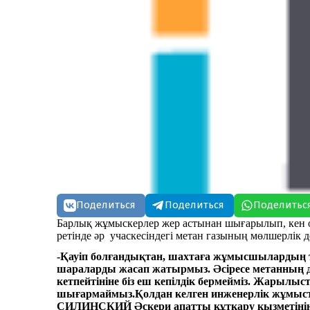
Поделиться
Поделиться
Поделитьс
Барлық жұмыскерлер жер астынан шығарылып, кен 
ретінде әр учаскесіндегі метан газының мөлшерлік де
-Қауіп болғандықтан, шахтаға жұмысшылардың тү
шараларды жасап жатырмыз. Әсіресе метанның д
кетпейтініне біз еш кепілдік бермейміз. Жарылы
шығармаймыз.Қолдан келген инженерлік жұмыст
СИЛИНСКИЙ Әскери апатты құтқару қызметінің