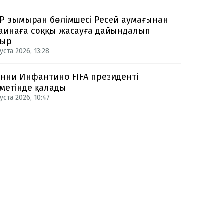
Р зымыран бөлімшесі Ресей аумағынан
аинаға соққы жасауға дайындалып
тыр
уста 2026, 13:28
нни Инфантино FIFA президенті
метінде қалады
уста 2026, 10:47