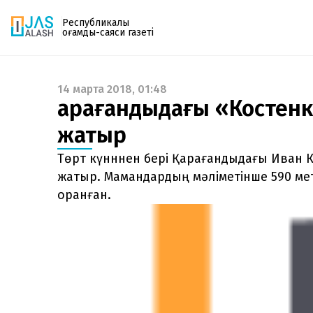
Республикалық
қоғамдық-саяси газеті
14 марта 2018, 01:48
Газетке жазылу
Қарағандыдағы «Костенк
PDF форматтағы газетті ай сайын электронды
жатыр
поштаңызға алып отырыңыз. Жаңа нөмір
шыққан сәтте сізге бірден жіберіледі. Тек email
Төрт күнннен бері Қарағандыдағы Иван 
енгізіңіз, біз қалғанын өзіміз жібереміз.
жатыр. Мамандардың мәліметінше 590 ме
оранған.