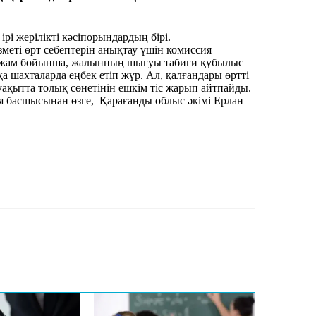
рі жерілікті кәсіпорындардың бірі.
меті өрт себептерін анықтау үшін комиссия
олжам бойынша, жалынның шығуы табиғи құбылыс
а шахталарда еңбек етіп жүр. Ал, қалғандары өртті
қытта толық сөнетінін ешкім тіс жарып айтпайды.
я басшысынан өзге, Қарағанды облыс әкімі Ерлан