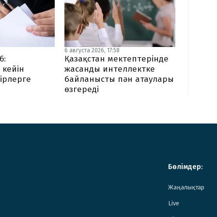
6 августа 2026, 17:58
6:
Қазақстан мектептерінде
 кейін
жасанды интеллектке
ірлерге
байланысты пән атаулары
ы
өзгереді
Бөлімдер:
Жаңалықтар
Live