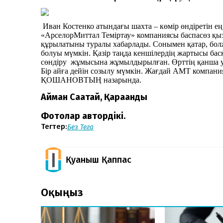
Иван Костенко атындағы шахта – көмір өндіретін ең і
«АрселорМиттал Теміртау» компаниясы баспасөз қыз
құрылатыны туралы хабарлады. Сонымен қатар, б
болуы мүмкін. Қазір таңда кеншілердің жартысы басқ
сөндіру жұмысына жұмылдырылған. Өрттің қанша уа
Бір айға дейін созылу мүмкін. Жағдай АМТ компани
ҚОШАНОВТЫҢ назарында.
Айман Сағатай, Қарағанды
Фотолар автордікі.
Тегтер:
Без Тега
Қуаныш Қаппас
Оқыңыз