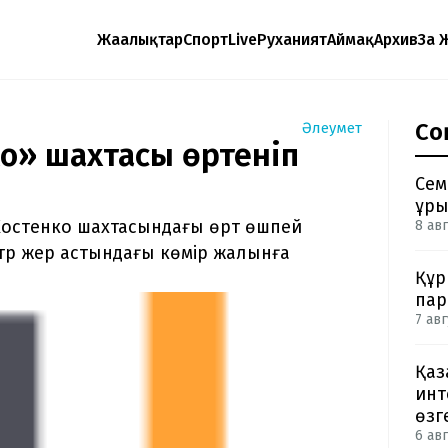
Жаңалықтар
Спорт
Live
Руханият
Аймақ
Архив
Заң 
Со
Әлеумет
о» шахтасы өртеніп
Сем
ұры
Костенко шахтасындағы өрт өшпей
8 авг
тр жер астындағы көмір жалынға
Құр
пар
7 авг
Қаз
инт
өзг
6 авг