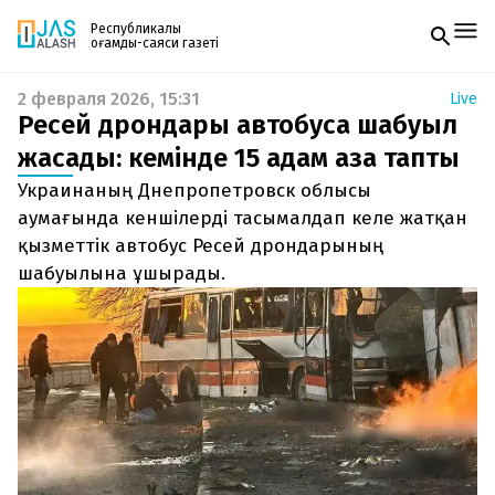
Республикалық
қоғамдық-саяси газеті
2 февраля 2026, 15:31
Live
Жаңалықтар
Ресей дрондары автобусқа шабуыл
Спорт
Газетке жазылу
Live
жасады: кемінде 15 адам қаза тапты
PDF форматтағы газетті ай сайын электронды
Руханият
Украинаның Днепропетровск облысы
поштаңызға алып отырыңыз. Жаңа нөмір
Аймақ
шыққан сәтте сізге бірден жіберіледі. Тек email
аумағында кеншілерді тасымалдап келе жатқан
Архив
енгізіңіз, біз қалғанын өзіміз жібереміз.
Заң және тәртіп
қызметтік автобус Ресей дрондарының
шабуылына ұшырады.
Редакциямен байланыс
+7 708 604 51 06
Жарнама бөлімі
+7 701 220 64 52
Пошта
zhasalash100@gmail.com