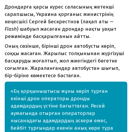
Дрондарға қарсы күрес саласының жетекші
сарапшысы, Украина қорғаныс министрінің
кеңесшісі Сергей Бескрестнов (лақап аты —
Flash
) шабуыл жасаған дрондар нақты уақыт
режимінде басқарылғанын айтты.
Оның сөзінше, бірінші дрон автобусты көріп,
соққы жасаған. Жарылыс толқынынан жүргізуші
басқаруды жоғалтып, жол жиегіндегі бөгетке
соғылған. Жараланғандар автобустан шығып,
бір-біріне көмектесе бастаған.
«Ең қорқыныштысы мұны көріп тұрған
екінші дрон операторы дронды
адамдардың үстіне бағыттаған. Ресей
аумағында отырған операторлар
нысанадағы адамдардың әскери емес,
бейбіт тұрғындар екенін анық көре тұра