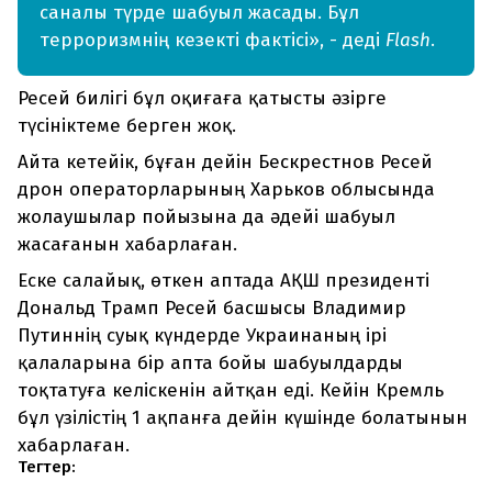
саналы түрде шабуыл жасады. Бұл
терроризмнің кезекті фактісі», - деді
Flash
.
Ресей билігі бұл оқиғаға қатысты әзірге
түсініктеме берген жоқ.
Айта кетейік, бұған дейін Бескрестнов Ресей
дрон операторларының Харьков облысында
жолаушылар пойызына да әдейі шабуыл
жасағанын хабарлаған.
Еске салайық, өткен аптада АҚШ президенті
Дональд Трамп Ресей басшысы Владимир
Путиннің суық күндерде Украинаның ірі
қалаларына бір апта бойы шабуылдарды
тоқтатуға келіскенін айтқан еді. Кейін Кремль
бұл үзілістің 1 ақпанға дейін күшінде болатынын
хабарлаған.
Тегтер: