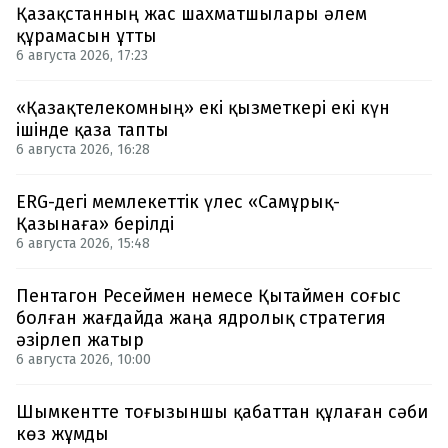
Қазақстанның жас шахматшылары әлем
құрамасын ұтты
6 августа 2026, 17:23
«Қазақтелекомның» екі қызметкері екі күн
ішінде қаза тапты
6 августа 2026, 16:28
ERG-дегі мемлекеттік үлес «Самұрық-
Қазынаға» берілді
6 августа 2026, 15:48
Пентагон Ресеймен немесе Қытаймен соғыс
болған жағдайда жаңа ядролық стратегия
әзірлеп жатыр
6 августа 2026, 10:00
Шымкентте тоғызыншы қабаттан құлаған сәби
көз жұмды