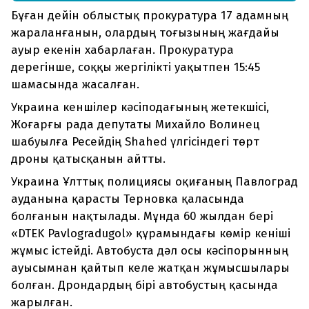
Бұған дейін облыстық прокуратура 17 адамның
жараланғанын, олардың тоғызының жағдайы
ауыр екенін хабарлаған. Прокуратура
дерегінше, соққы жергілікті уақытпен 15:45
шамасында жасалған.
Украина кеншілер кәсіподағының жетекшісі,
Жоғарғы рада депутаты Михайло Волинец
шабуылға Ресейдің Shahed үлгісіндегі төрт
дроны қатысқанын айтты.
Украина Ұлттық полициясы оқиғаның Павлоград
ауданына қарасты Терновка қаласында
болғанын нақтылады. Мұнда 60 жылдан бері
«DTEK Pavlogradugol» құрамындағы көмір кеніші
жұмыс істейді. Автобуста дәл осы кәсіпорынның
ауысымнан қайтып келе жатқан жұмысшылары
болған. Дрондардың бірі автобустың қасында
жарылған.