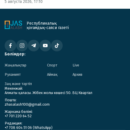
5 августа 2026, 17:10
Республикалық
қоғамдық-саяси газеті
Бөлімдер:
Жаңалықтар
Спорт
Live
Руханият
Аймақ
Архив
Заң және тәртіп
Мекенжай:
Алматы қаласы. Жібек жолы көшесі 50. БЦ Квартал
Пошта:
zhasalash100@gmail.com
Жарнама бөлімі:
+7 701 220 64 52
Редакция:
+7 708 604 51 06 (WhatsApp)