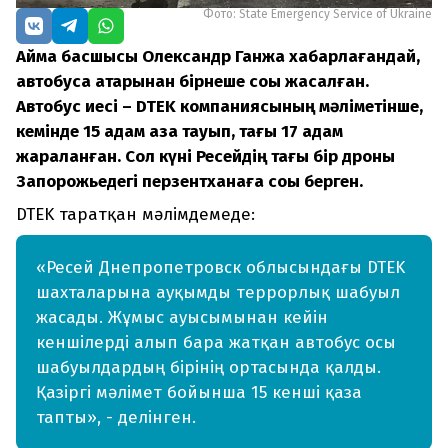
Фото: State Emergency Service of Ukraine
Аймақ басшысы Олександр Ганжа хабарлағандай,
автобусқа қатарынан бірнеше соққы жасалған.
Автобус иесі – DTEK компаниясының мәліметінше,
кемінде 15 адам қаза тауып, тағы 17 адам
жараланған. Сол күні Ресейдің тағы бір дроны
Запорожьедегі перзентханаға соққы берген.
DTEK таратқан мәлімдемеде:
«Ресей Днепропетровск облысындағы DTEK
шахталарына ауқымды террорлық шабуыл
жасады. Жұмыс ауысымынан кейін
кеншілерді алып бара жатқан автобус осы
шабуылдардың бірінің ортасында қалды.
Қазіргі мәлімет бойынша 15 кенші қаза
тапты», - делінген.