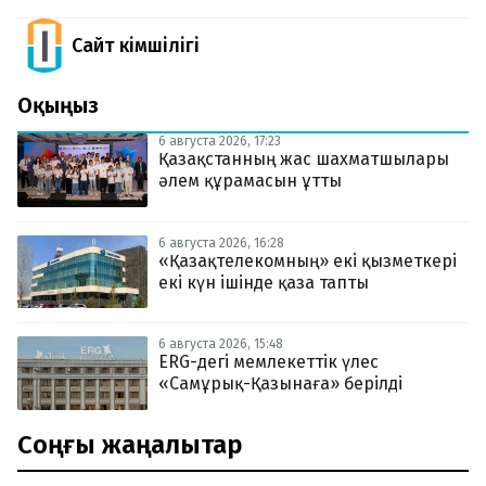
Сайт Әкімшілігі
Оқыңыз
6 августа 2026, 17:23
Қазақстанның жас шахматшылары
әлем құрамасын ұтты
6 августа 2026, 16:28
«Қазақтелекомның» екі қызметкері
екі күн ішінде қаза тапты
6 августа 2026, 15:48
ERG-дегі мемлекеттік үлес
«Самұрық-Қазынаға» берілді
Соңғы жаңалықтар