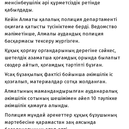
менсінбеушілік әрі құрметсіздік ретінде
қабылдады.
Кейін Алматы қалалық полиция департаменті
оқиғаға қатысты түсініктеме берді. Ведомство
мәліметінше, Алмалы аудандық полиция
басқармасы тексеру жүргізген.
Құқық қорғау органдарының дерегіне сәйкес,
шетелдік азаматша қоғамдық орында былапыт
сөздер айтып, қоғамдық тәртіпті бұзған.
Ұсақ бұзақылық фактісі бойынша әкімшілік іс
қозғалып, материалдар сотқа жолданған.
Алматының мамандандырылған ауданаралық
әкімшілік сотының шешімімен әйел 10 тәулікке
әкімшілік қамауға алынды.
Полиция мұндай әрекеттер құқық бұзушының
мәртебесіне қарамастан заң аясында