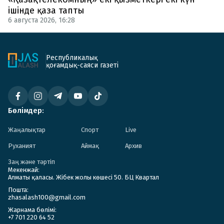
ішінде қаза тапты
6 августа 2026, 16:28
Республикалық
қоғамдық-саяси газеті
Бөлімдер:
Жаңалықтар
Спорт
Live
Руханият
Аймақ
Архив
Заң және тәртіп
Мекенжай:
Алматы қаласы. Жібек жолы көшесі 50. БЦ Квартал
Пошта:
zhasalash100@gmail.com
Жарнама бөлімі:
+7 701 220 64 52