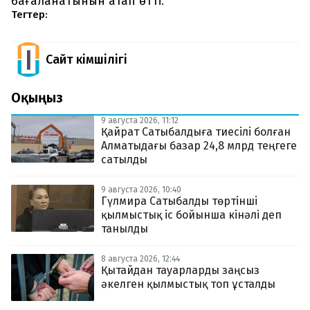
бағаланатынын атап өтті.
Тегтер:
Сайт Әкімшілігі
Оқыңыз
9 августа 2026, 11:12
Қайрат Сатыбалдыға тиесілі болған
Алматыдағы базар 24,8 млрд теңгеге
сатылды
9 августа 2026, 10:40
Гүлмира Сатыбалды төртінші
қылмыстық іс бойынша кінәлі деп
танылды
8 августа 2026, 12:44
Қытайдан тауарларды заңсыз
әкелген қылмыстық топ ұсталды