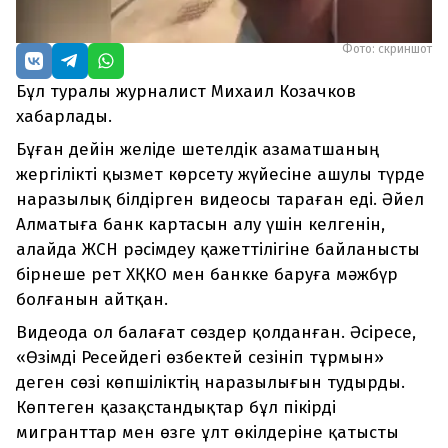
Фото: скриншот
Бұл туралы журналист Михаил Козачков
хабарлады.
Бұған дейін желіде шетелдік азаматшаның
жергілікті қызмет көрсету жүйесіне ашулы түрде
наразылық білдірген видеосы тараған еді. Әйел
Алматыға банк картасын алу үшін келгенін,
алайда ЖСН рәсімдеу қажеттілігіне байланысты
бірнеше рет ХҚКО мен банкке баруға мәжбүр
болғанын айтқан.
Видеода ол балағат сөздер қолданған. Әсіресе,
«Өзімді Ресейдегі өзбектей сезініп тұрмын»
деген сөзі көпшіліктің наразылығын тудырды.
Көптеген қазақстандықтар бұл пікірді
мигранттар мен өзге ұлт өкілдеріне қатысты