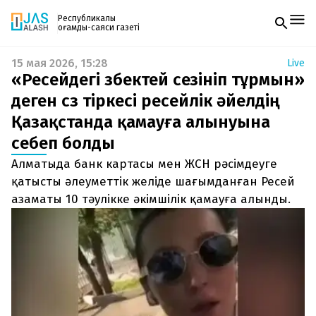
Республикалық
қоғамдық-саяси газеті
15 мая 2026, 15:28
Live
Жаңалықтар
«Ресейдегі өзбектей сезініп тұрмын»
Спорт
Газетке жазылу
Live
деген сөз тіркесі ресейлік әйелдің
PDF форматтағы газетті ай сайын электронды
Руханият
Қазақстанда қамауға алынуына
поштаңызға алып отырыңыз. Жаңа нөмір
Аймақ
шыққан сәтте сізге бірден жіберіледі. Тек email
Архив
себеп болды
енгізіңіз, біз қалғанын өзіміз жібереміз.
Заң және тәртіп
Алматыда банк картасы мен ЖСН рәсімдеуге
қатысты әлеуметтік желіде шағымданған Ресей
Редакциямен байланыс
+7 708 604 51 06
азаматы 10 тәулікке әкімшілік қамауға алынды.
Жарнама бөлімі
+7 701 220 64 52
Пошта
zhasalash100@gmail.com