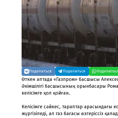
Поделиться
Поделиться
Поделитьс
Өткен аптада «Газпром» басшысы Алексе
Әкімшілігі басшысының орынбасары Рома
келісімге қол қойған.
Келісімге сәйкес, тараптар арасындағы 
жүргізіледі, ал газ бағасы өзгеріссіз қала