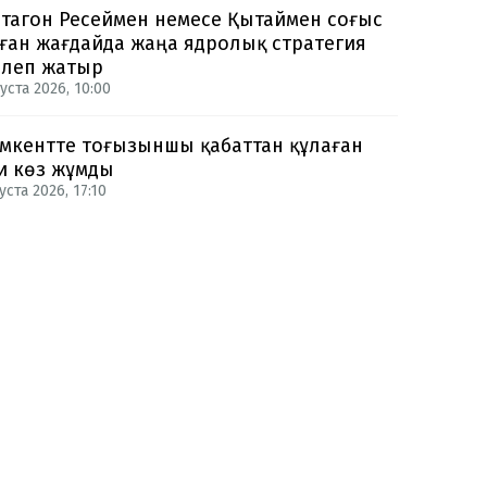
тагон Ресеймен немесе Қытаймен соғыс
ған жағдайда жаңа ядролық стратегия
рлеп жатыр
уста 2026, 10:00
кентте тоғызыншы қабаттан құлаған
и көз жұмды
уста 2026, 17:10