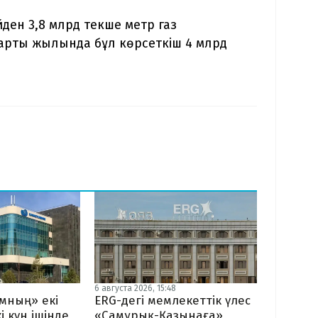
ден 3,8 млрд текше метр газ
арты жылында бұл көрсеткіш 4 млрд
6 августа 2026, 15:48
мның» екі
ERG-дегі мемлекеттік үлес
і күн ішінде
«Самұрық-Қазынаға»