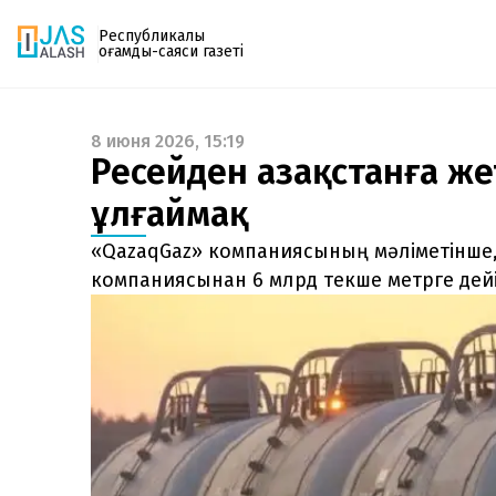
Республикалық
қоғамдық-саяси газеті
8 июня 2026, 15:19
Газетке жазылу
Ресейден Қазақстанға же
PDF форматтағы газетті ай сайын электронды
ұлғаймақ
поштаңызға алып отырыңыз. Жаңа нөмір
шыққан сәтте сізге бірден жіберіледі. Тек email
«QazaqGaz» компаниясының мәліметінше,
енгізіңіз, біз қалғанын өзіміз жібереміз.
компаниясынан 6 млрд текше метрге дейі