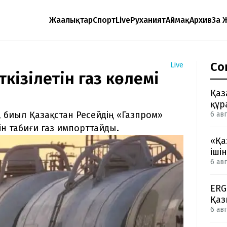
Жаңалықтар
Спорт
Live
Руханият
Аймақ
Архив
Заң 
Со
Live
ткізілетін газ көлемі
Қаз
құр
 биыл Қазақстан Ресейдің «Газпром»
6 авг
н табиғи газ импорттайды.
«Қа
іші
6 авг
ERG
Қаз
6 авг