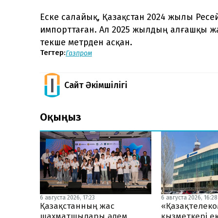
Еске салайық, Қазақстан 2024 жылы Ресей
импорттаған. Ал 2025 жылдың алғашқы ж
текше метрден асқан.
Тегтер:
Газпром
Сайт Әкімшілігі
Оқыңыз
6 августа 2026, 17:23
6 августа 2026, 16:28
Қазақстанның жас
«Қазақтелеко
шахматшылары әлем
қызметкері ек