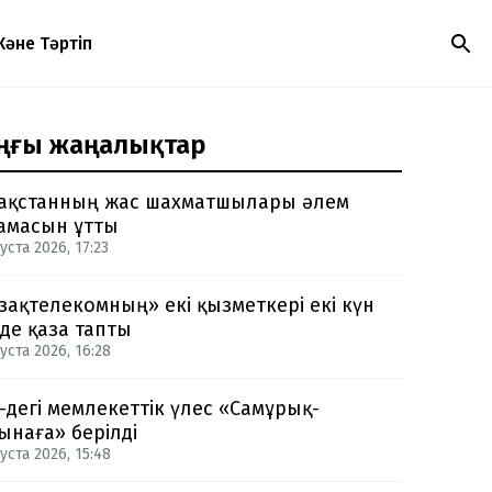
Және Тәртіп
ңғы жаңалықтар
ақстанның жас шахматшылары әлем
амасын ұтты
уста 2026, 17:23
зақтелекомның» екі қызметкері екі күн
нде қаза тапты
уста 2026, 16:28
-дегі мемлекеттік үлес «Самұрық-
ынаға» берілді
уста 2026, 15:48