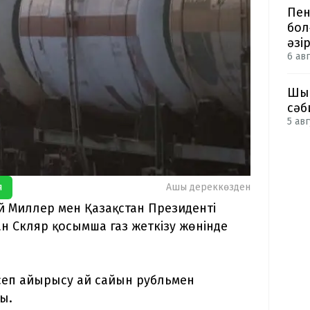
Пен
бол
әзі
6 авг
Шым
сәб
5 авг
я
Ашық дереккөзден
й Миллер мен Қазақстан Президенті
н Скляр қосымша газ жеткізу жөнінде
есеп айырысу ай сайын рубльмен
ды.