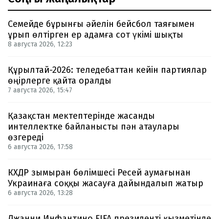
Семейде бұрынғы әйелін бейсбол таяғымен
ұрып өлтірген ер адамға сот үкімі шықты
8 августа 2026, 12:23
Құрылтай-2026: теледебаттан кейін партиялар
өңірлерге қайта оралды
7 августа 2026, 15:47
Қазақстан мектептерінде жасанды
интеллектке байланысты пән атаулары
өзгереді
6 августа 2026, 17:58
КХДР зымыран бөлімшесі Ресей аумағынан
Украинаға соққы жасауға дайындалып жатыр
6 августа 2026, 13:28
Джанни Инфантино FIFA президенті қызметінде