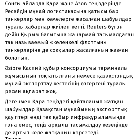
Соңғы айларда Қара және Азов теңіздерінде
Ресейдің мұнай логистикасына қатысы бар
танкерлер мен кемелерге жасалған шабуылдар
туралы хабарлар жиілеп кетті. Reuters бұған
дейін Қырым бағытына жанармай тасымалдаған
так называемый «көлеңкелі флоттың»
танкерлеріне де соққылар жасалғанын жазған
болатын.
Әзірге Каспий құбыр консорциумы терминалы
жұмысының тоқтатылғаны немесе қазақстандық
мұнай экспорттау кестесінің өзгергені туралы
ресми ақпарат жоқ.
Дегенмен Қара теңіздегі қайталанып жатқан
шабуылдар Қазақстан мұнайының экспорттық
қауіптері енді тек құбыр инфрақұрылымында
ғана емес, теңіз арқылы тасымалдау кезеңінде
де артып келе жатқанын көрсетеді.
Тегтер: