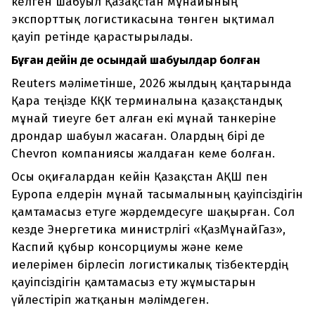
келген шабуыл Қазақстан мұнайының
экспорттық логистикасына төнген ықтимал
қауіп ретінде қарастырылады.
Бұған дейін де осындай шабуылдар болған
Reuters мәліметінше, 2026 жылдың қаңтарында
Қара теңізде КҚК терминалына қазақстандық
мұнай тиеуге бет алған екі мұнай танкеріне
дрондар шабуыл жасаған. Олардың бірі де
Chevron компаниясы жалдаған кеме болған.
Осы оқиғалардан кейін Қазақстан АҚШ пен
Еуропа елдерін мұнай тасымалының қауіпсіздігін
қамтамасыз етуге жәрдемдесуге шақырған. Сол
кезде Энергетика министрлігі «ҚазМұнайГаз»,
Каспий құбыр консорциумы және кеме
иелерімен бірлесіп логистикалық тізбектердің
қауіпсіздігін қамтамасыз ету жұмыстарын
үйлестіріп жатқанын мәлімдеген.