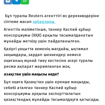
Бұл туралы Reuters агенттігі өз дереккөздеріне
сілтеме жасап
хабарлады.
Агенттік мәліметінше, танкер Каспий құбыр
консорциумы (КҚК) арқылы тасымалданатын
мұнайды жеткізу үшін пайдаланылған.
Қазіргі уақытта кеменің жағдайы, ықтимал
зақымдары, зардап шеккендер немесе
оқиғаның мұнай тиеу кестесіне әсері туралы
ресми ақпарат жарияланған жоқ.
Қазақстан үшін маңызы неде?
Бұл оқиға Қазақстан үшін ерекше маңызды,
себебі аталған танкер Каспий құбыр
консорциумы арқылы экспортталатын
қазақстандық мұнайды тасымалдауға қатысады.