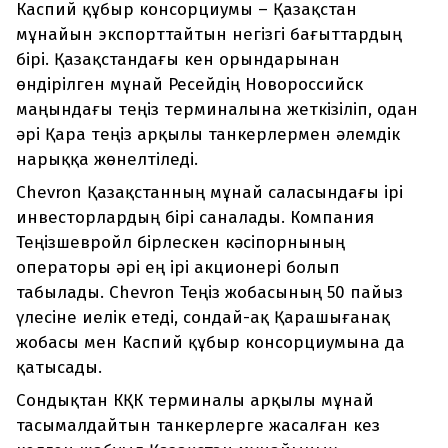
Каспий құбыр консорциумы – Қазақстан
мұнайын экспорттайтын негізгі бағыттардың
бірі. Қазақстандағы кен орындарынан
өндірілген мұнай Ресейдің Новороссийск
маңындағы теңіз терминалына жеткізіліп, одан
әрі Қара теңіз арқылы танкерлермен әлемдік
нарыққа жөнелтіледі.
Chevron Қазақстанның мұнай саласындағы ірі
инвесторлардың бірі саналады. Компания
Теңізшевройл бірлескен кәсіпорнының
операторы әрі ең ірі акционері болып
табылады. Chevron Теңіз жобасының 50 пайыз
үлесіне иелік етеді, сондай-ақ Қарашығанақ
жобасы мен Каспий құбыр консорциумына да
қатысады.
Сондықтан КҚК терминалы арқылы мұнай
тасымалдайтын танкерлерге жасалған кез