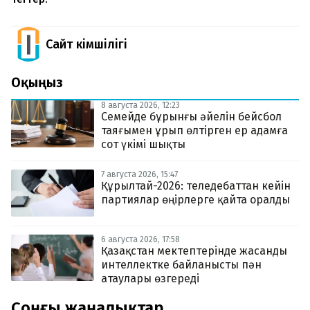
Сайт Әкімшілігі
Оқыңыз
8 августа 2026, 12:23
Семейде бұрынғы әйелін бейсбол
таяғымен ұрып өлтірген ер адамға
сот үкімі шықты
7 августа 2026, 15:47
Құрылтай-2026: теледебаттан кейін
партиялар өңірлерге қайта оралды
6 августа 2026, 17:58
Қазақстан мектептерінде жасанды
интеллектке байланысты пән
атаулары өзгереді
Соңғы жаңалықтар