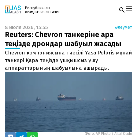
Республикалық
қоғамдық-саяси газеті
8 июля 2026, 15:55
Әлеумет
Жаңалықтар
Reuters: Chevron танкеріне Қара
Спорт
Газетке жазылу
Live
теңізде дрондар шабуыл жасады
PDF форматтағы газетті ай сайын электронды
Руханият
Chevron компаниясына тиесілі Yasa Polaris мұнай
поштаңызға алып отырыңыз. Жаңа нөмір
Аймақ
шыққан сәтте сізге бірден жіберіледі. Тек email
танкері Қара теңізде ұшқышсыз ұшу
Архив
енгізіңіз, біз қалғанын өзіміз жібереміз.
Заң және тәртіп
аппараттарының шабуылына ұшырады.
Редакциямен байланыс
+7 708 604 51 06
Жарнама бөлімі
+7 701 220 64 52
Пошта
zhasalash100@gmail.com
Фото: AP Photo / Altaf Qadri