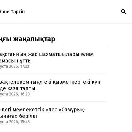
Және Тәртіп
ңғы жаңалықтар
ақстанның жас шахматшылары әлем
амасын ұтты
уста 2026, 17:23
зақтелекомның» екі қызметкері екі күн
нде қаза тапты
уста 2026, 16:28
-дегі мемлекеттік үлес «Самұрық-
ынаға» берілді
уста 2026, 15:48