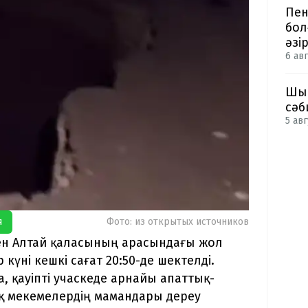
Пен
бол
әзі
6 авг
Шым
сәб
5 авг
я
Фото: из открытых источников
ен Алтай қаласының арасындағы жол
 күні кешкі сағат 20:50-де шектелді.
а, қауіпті учаскеде арнайы апаттық-
қ мекемелердің мамандары дереу