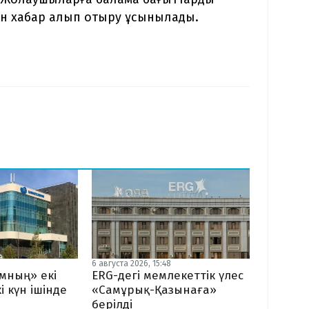
ен хабар алып отыру ұсынылады.
6 августа 2026, 15:48
мның» екі
ERG-дегі мемлекеттік үлес
і күн ішінде
«Самұрық-Қазынаға»
берілді