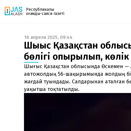
Республикалық
қоғамдық-саяси газеті
16 апреля 2025, 09:44
Газетке жазылу
Шығыс Қазақстан облыс
PDF форматтағы газетті ай сайын электронды
бөлігі опырылып, көлік
поштаңызға алып отырыңыз. Жаңа нөмір
шыққан сәтте сізге бірден жіберіледі. Тек email
Шығыс Қазақстан облысында Өскемен — 
енгізіңіз, біз қалғанын өзіміз жібереміз.
автожолдың 56-шақырымында жолдың бір 
жағдай туындады. Салдарынан аталған бө
уақытша тоқтатылды.