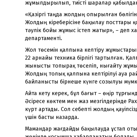
жұмылдырылып, тиісті шаралар қабылда
«Қазіргі таңда жолдың опырылған бөлігін
Жолдың кіреберісіне бақылау посттары 
тәулік бойы жұмыс істеп жатыр», – деп 
департаменті.
Жол төсемін қалпына келтіру жұмыстарын
22 арнайы техника бірлігі тартылған. Қа
жынысты топырақ төселіп, нығайту жұмыс
Жолдың толық қалпына келтірілуі ауа р
байланысты бірнеше күнге созылуы мүмк
Айта кету керек, бұл бағыт – өңір тұрғы
Әсіресе көктем мен жаз мезгілдерінде Р
күрт артады. Сол себепті жолдың қауіпсізді
үшін басты назарда.
Мамандар жағдайды бақылауда ұстап отыр
жөнінде қосымша хабарланатын болады.