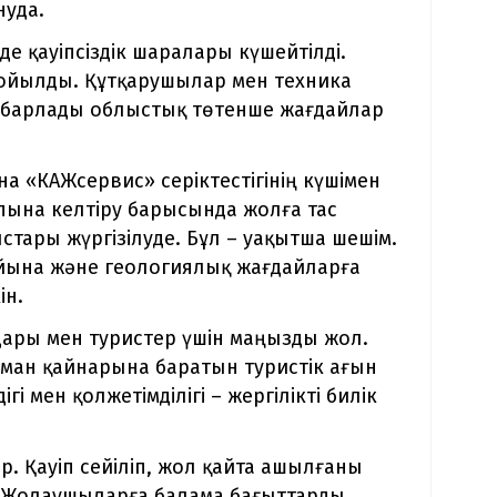
нуда.
де қауіпсіздік шаралары күшейтілді.
қойылды. Құтқарушылар мен техника
хабарлады облыстық төтенше жағдайлар
а «КАЖсервис» серіктестігінің күшімен
лпына келтіру барысында жолға тас
тары жүргізілуде. Бұл – уақытша шешім.
айына және геологиялық жағдайларға
ін.
ндары мен туристер үшін маңызды жол.
ахман қайнарына баратын туристік ағын
гі мен қолжетімділігі – жергілікті билік
. Қауіп сейіліп, жол қайта ашылғаны
 Жолаушыларға балама бағыттарды