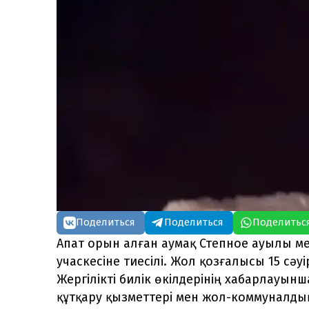
Поделиться
Поделиться
Поделитьс
Апат орын алған аумақ Степное ауылы м
учаскесіне тиесілі. Жол қозғалысы 15 сәуір
Жергілікті билік өкілдерінің хабарлауынш
құтқару қызметтері мен жол-коммуналды