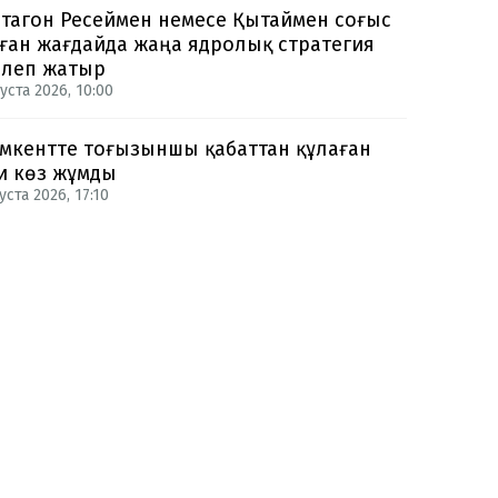
тагон Ресеймен немесе Қытаймен соғыс
ған жағдайда жаңа ядролық стратегия
рлеп жатыр
уста 2026, 10:00
кентте тоғызыншы қабаттан құлаған
и көз жұмды
уста 2026, 17:10