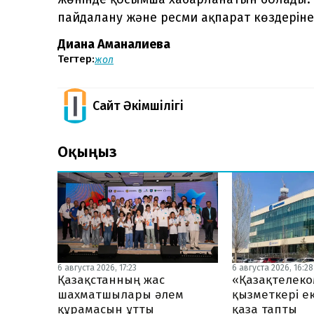
пайдалану және ресми ақпарат көздерін
Диана Аманғалиева
Тегтер:
жол
Сайт Әкімшілігі
Оқыңыз
6 августа 2026, 17:23
6 августа 2026, 16:28
Қазақстанның жас
«Қазақтелеко
шахматшылары әлем
қызметкері ек
құрамасын ұтты
қаза тапты