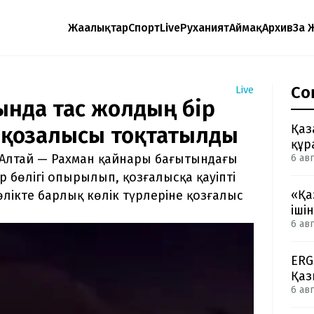
Жаңалықтар
Спорт
Live
Руханият
Аймақ
Архив
Заң 
Со
Live
ында тас жолдың бір
Қаз
 қозғалысы тоқтатылды
құр
Алтай — Рахман қайнары бағытындағы
6 авг
бөлігі опырылып, қозғалысқа қауіпті
«Қа
лікте барлық көлік түрлеріне қозғалыс
іші
6 авг
ERG
Қаз
6 авг