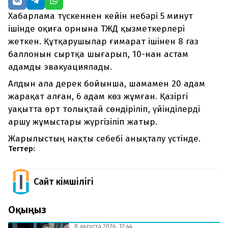
Хабарлама түскеннен кейін небәрі 5 минут
ішінде оқиға орнына ТЖД қызметкерлері
жеткен. Құтқарушылар ғимарат ішінен 8 газ
баллонын сыртқа шығарып, 10-нан астам
адамды эвакуациялады.
Алдын ала дерек бойынша, шамамен 20 адам
жарақат алған, 6 адам көз жұмған. Қазіргі
уақытта өрт толықтай сөндіріліп, үйінділерді
аршу жұмыстары жүргізіліп жатыр.
Жарылыстың нақты себебі анықталу үстінде.
Тегтер:
Сайт Әкімшілігі
Оқыңыз
8 августа 2026, 12:44