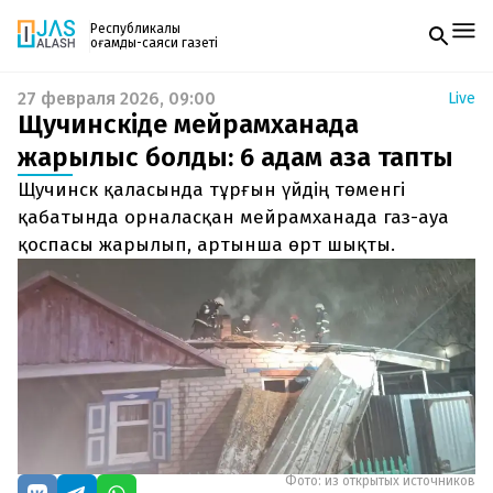
Республикалық
қоғамдық-саяси газеті
27 февраля 2026, 09:00
Live
Жаңалықтар
Щучинскіде мейрамханада
Спорт
Газетке жазылу
Live
жарылыс болды: 6 адам қаза тапты
PDF форматтағы газетті ай сайын электронды
Руханият
Щучинск қаласында тұрғын үйдің төменгі
поштаңызға алып отырыңыз. Жаңа нөмір
Аймақ
шыққан сәтте сізге бірден жіберіледі. Тек email
қабатында орналасқан мейрамханада газ-ауа
Архив
енгізіңіз, біз қалғанын өзіміз жібереміз.
Заң және тәртіп
қоспасы жарылып, артынша өрт шықты.
Редакциямен байланыс
+7 708 604 51 06
Жарнама бөлімі
+7 701 220 64 52
Пошта
zhasalash100@gmail.com
Фото: из открытых источников