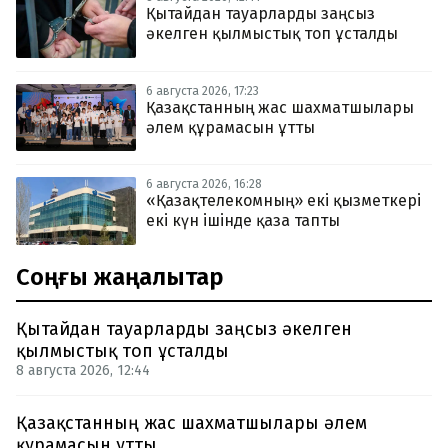
Қытайдан тауарларды заңсыз
әкелген қылмыстық топ ұсталды
6 августа 2026, 17:23
Қазақстанның жас шахматшылары
әлем құрамасын ұтты
6 августа 2026, 16:28
«Қазақтелекомның» екі қызметкері
екі күн ішінде қаза тапты
Соңғы жаңалықтар
Қытайдан тауарларды заңсыз әкелген
қылмыстық топ ұсталды
8 августа 2026, 12:44
Қазақстанның жас шахматшылары әлем
құрамасын ұтты