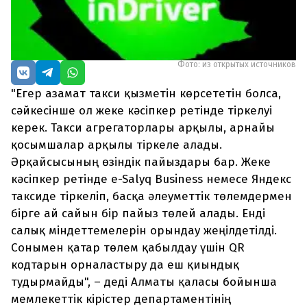
Фото: из открытых источников
"Егер азамат такси қызметін көрсететін болса,
сәйкесінше ол жеке кәсіпкер ретінде тіркелуі
керек. Такси агрегаторлары арқылы, арнайы
қосымшалар арқылы тіркеле алады.
Әрқайсысының өзіндік пайыздары бар. Жеке
кәсіпкер ретінде e-Salyq Business немесе Яндекс
таксиде тіркеліп, басқа әлеуметтік төлемдермен
бірге ай сайын бір пайыз төлей алады. Енді
салық міндеттемелерін орындау жеңілдетілді.
Сонымен қатар төлем қабылдау үшін QR
кодтарын орналастыру да еш қиындық
тудырмайды", – деді Алматы қаласы бойынша
мемлекеттік кірістер департаментінің