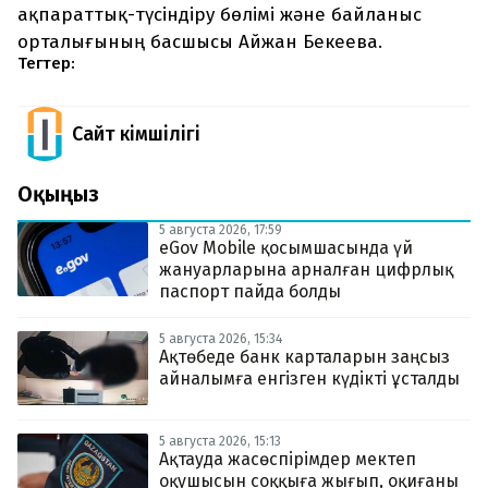
ақпараттық-түсіндіру бөлімі және байланыс
орталығының басшысы Айжан Бекеева.
Тегтер:
Сайт Әкімшілігі
Оқыңыз
5 августа 2026, 17:59
eGov Mobile қосымшасында үй
жануарларына арналған цифрлық
паспорт пайда болды
5 августа 2026, 15:34
Ақтөбеде банк карталарын заңсыз
айналымға енгізген күдікті ұсталды
5 августа 2026, 15:13
Ақтауда жасөспірімдер мектеп
оқушысын соққыға жығып, оқиғаны