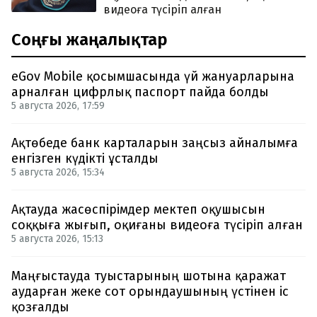
видеоға түсіріп алған
Соңғы жаңалықтар
eGov Mobile қосымшасында үй жануарларына
арналған цифрлық паспорт пайда болды
5 августа 2026, 17:59
Ақтөбеде банк карталарын заңсыз айналымға
енгізген күдікті ұсталды
5 августа 2026, 15:34
Ақтауда жасөспірімдер мектеп оқушысын
соққыға жығып, оқиғаны видеоға түсіріп алған
5 августа 2026, 15:13
Маңғыстауда туыстарының шотына қаражат
аударған жеке сот орындаушының үстінен іс
қозғалды