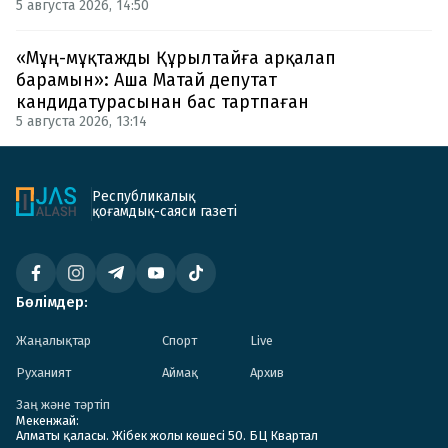
5 августа 2026, 14:50
«Мұң-мұқтажды Құрылтайға арқалап
барамын»: Аша Матай депутат
кандидатурасынан бас тартпаған
5 августа 2026, 13:14
Республикалық
қоғамдық-саяси газеті
Бөлімдер:
Жаңалықтар
Спорт
Live
Руханият
Аймақ
Архив
Заң және тәртіп
Мекенжай:
Алматы қаласы. Жібек жолы көшесі 50. БЦ Квартал