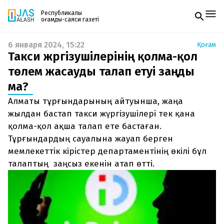
Республикалық
қоғамдық-саяси газеті
6 января 2024, 15:22
Қоғам
Жаңалықтар
Такси жүргізушілерінің қолма-қол
Спорт
Газетке жазылу
Live
төлем жасауды талап етуі заңды
PDF форматтағы газетті ай сайын электронды
Руханият
ма?
поштаңызға алып отырыңыз. Жаңа нөмір
Аймақ
шыққан сәтте сізге бірден жіберіледі. Тек email
Архив
Алматы тұрғындарының айтуынша, жаңа
енгізіңіз, біз қалғанын өзіміз жібереміз.
Заң және тәртіп
жылдан бастап такси жүргізушілері тек қана
қолма-қол ақша талап ете бастаған.
Редакциямен байланыс
Тұрғындардың сауалына жауап берген
+7 708 604 51 06
Жарнама бөлімі
мемлекеттік кірістер департаментінің өкілі бұл
+7 701 220 64 52
талаптың заңсыз екенін атап өтті.
Пошта
zhasalash100@gmail.com