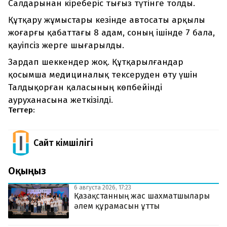
Салдарынан кіреберіс тығыз түтінге толды.
Құтқару жұмыстары кезінде автосаты арқылы
жоғарғы қабаттағы 8 адам, соның ішінде 7 бала,
қауіпсіз жерге шығарылды.
Зардап шеккендер жоқ. Құтқарылғандар
қосымша медициналық тексеруден өту үшін
Талдықорған қаласының көпбейінді
ауруханасына жеткізілді.
Тегтер:
Сайт Әкімшілігі
Оқыңыз
6 августа 2026, 17:23
Қазақстанның жас шахматшылары
әлем құрамасын ұтты