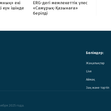
мның» екі
ERG-дегі мемлекеттік үлес
і күн ішінде
«Самұрық-Қазынаға»
берілді
Бөлімдер:
Жаңалықтар
Live
Аймақ
Заң және тәртіп
ября 2025 года.