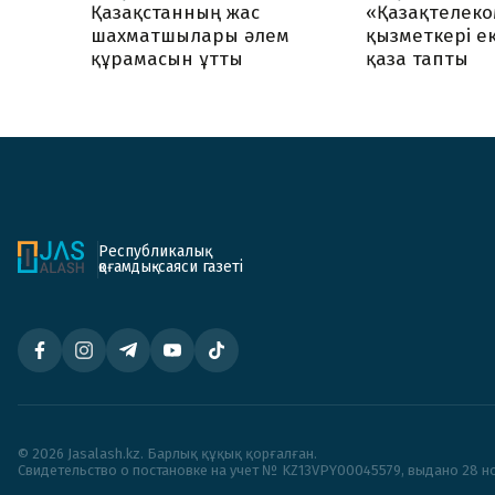
Қазақстанның жас
«Қазақтелеко
шахматшылары әлем
қызметкері ек
құрамасын ұтты
қаза тапты
Республикалық
қоғамдық-саяси газеті
© 2026 Jasalash.kz. Барлық құқық қорғалған.
Cвидетельство о постановке на учет № KZ13VPY00045579, выдано 28 но