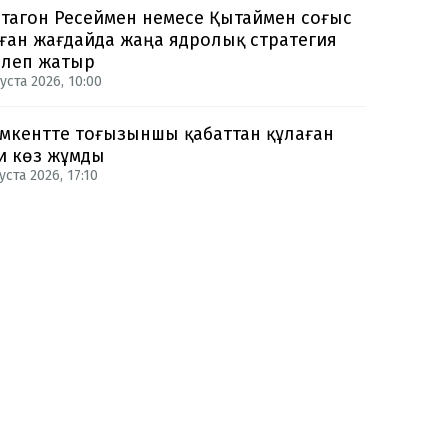
тагон Ресеймен немесе Қытаймен соғыс
ған жағдайда жаңа ядролық стратегия
рлеп жатыр
уста 2026, 10:00
кентте тоғызыншы қабаттан құлаған
и көз жұмды
уста 2026, 17:10