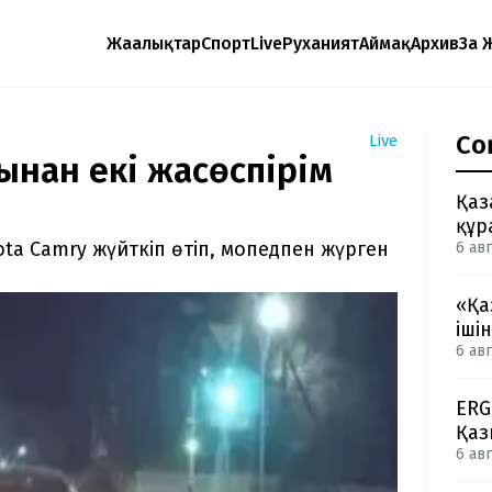
Жаңалықтар
Спорт
Live
Руханият
Аймақ
Архив
Заң 
Со
Live
ынан екі жасөспірім
Қаз
құр
ota Camry жүйткіп өтіп, мопедпен жүрген
6 авг
«Қа
іші
6 авг
ERG
Қаз
6 авг