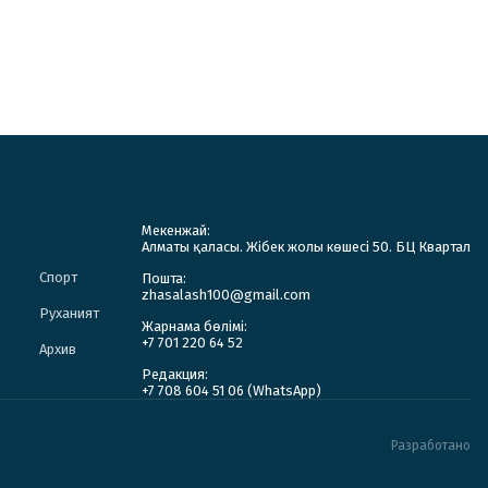
Мекенжай:
Алматы қаласы. Жібек жолы көшесі 50. БЦ Квартал
Спорт
Пошта:
zhasalash100@gmail.com
Руханият
Жарнама бөлімі:
+7 701 220 64 52
Архив
Редакция:
+7 708 604 51 06 (WhatsApp)
Разработано