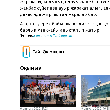
жарақаты, қолының сынуы және бас тұсын
жамбас сүйегінен ауыр жарақат алып, ая
денесінде жыртылған жаралар бар.
Аталған дерек бойынша қылмыстық іс қо
барлық мән-жайы анықталып жатыр.
Тегтер:
жол апаты
Талдықорған
Сайт Әкімшілігі
Оқыңыз
6 августа 2026, 17:23
6 августа 2026, 16:28