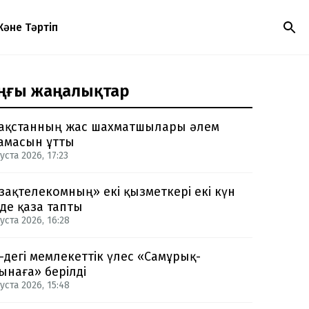
Және Тәртіп
ңғы жаңалықтар
ақстанның жас шахматшылары әлем
амасын ұтты
уста 2026, 17:23
зақтелекомның» екі қызметкері екі күн
нде қаза тапты
уста 2026, 16:28
-дегі мемлекеттік үлес «Самұрық-
ынаға» берілді
уста 2026, 15:48