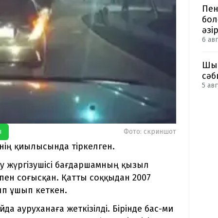
Пен
бол
әзі
6 авг
Шым
сәб
5 авг
я
Фото: скриншот
нің қиылысында тіркелген.
y жүргізушісі бағдаршамның қызыл
дпен соғысқан. Қатты соққыдан 2007
ып ұшып кеткен.
да ауруханаға жеткізілді. Бірінде бас-ми