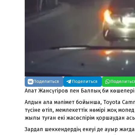
Поделиться
Поделиться
Поделитьс
Апат Жансүгіров пен Балпық би көшелері
Алдын ала мәлімет бойынша, Toyota Camr
түсіне өтіп, мемлекеттік нөмірі жоқ мопе
жылы туған екі жасөспірім қоршаудан ас
Зардап шеккендердің екеуі де ауыр жағдай