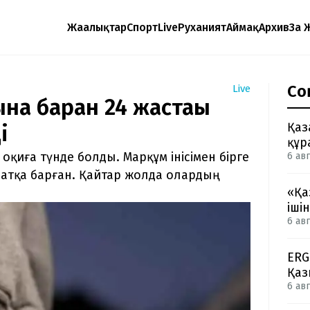
Жаңалықтар
Спорт
Live
Руханият
Аймақ
Архив
Заң 
Со
Live
на барған 24 жастағы
Қаз
і
құр
 оқиға түнде болды. Марқұм інісімен бірге
6 авг
иратқа барған. Қайтар жолда олардың
«Қа
іші
6 авг
ERG
Қаз
6 авг