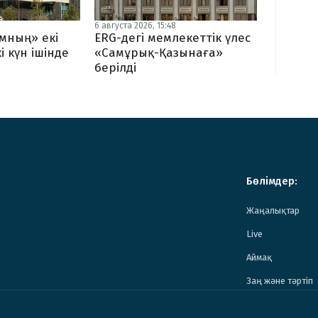
6 августа 2026, 15:48
мның» екі
ERG-дегі мемлекеттік үлес
і күн ішінде
«Самұрық-Қазынаға»
берілді
Бөлімдер:
Жаңалықтар
Live
Аймақ
Заң және тәртіп