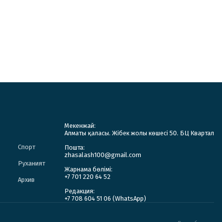
Мекенжай:
Алматы қаласы. Жібек жолы көшесі 50. БЦ Квартал
Спорт
Пошта:
zhasalash100@gmail.com
Руханият
Жарнама бөлімі:
+7 701 220 64 52
Архив
Редакция:
+7 708 604 51 06 (WhatsApp)