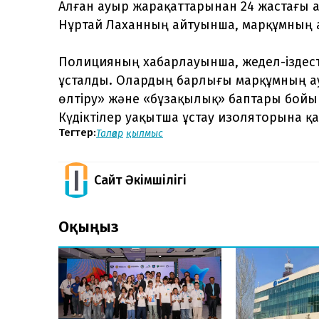
Алған ауыр жарақаттарынан 24 жастағы 
Нұртай Лаханның айтуынша, марқұмның а
Полицияның хабарлауынша, жедел-іздест
ұсталды. Олардың барлығы марқұмның ауы
өлтіру» және «бұзақылық» баптары бойынш
Күдіктілер уақытша ұстау изоляторына қ
Тегтер:
Талғар
қылмыс
Сайт Әкімшілігі
Оқыңыз