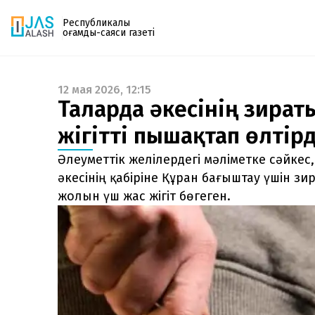
Республикалық
қоғамдық-саяси газеті
12 мая 2026, 12:15
Газетке жазылу
Талғарда әкесінің зираты
PDF форматтағы газетті ай сайын электронды
жігітті пышақтап өлтірд
поштаңызға алып отырыңыз. Жаңа нөмір
шыққан сәтте сізге бірден жіберіледі. Тек email
Әлеуметтік желілердегі мәліметке сәйкес,
енгізіңіз, біз қалғанын өзіміз жібереміз.
әкесінің қабіріне Құран бағыштау үшін з
жолын үш жас жігіт бөгеген.