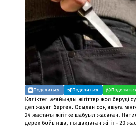
Поделиться
Поделиться
Поделитьс
Көліктегі ағайынды жігіттер жол беруді 
деп жауап берген. Осыдан соң ашуға мінг
24 жастағы жігітке шабуыл жасаған. Нәтиж
дерек бойынша, пышақтаған жігіт - 20 жа