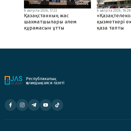
6 августа 2026, 17:23
6 августа 2026, 16:28
Қазақстанның жас
«Қазақтелеко
шахматшылары әлем
қызметкері ек
құрамасын ұтты
қаза тапты
Республикалық
қоғамдық-саяси газеті