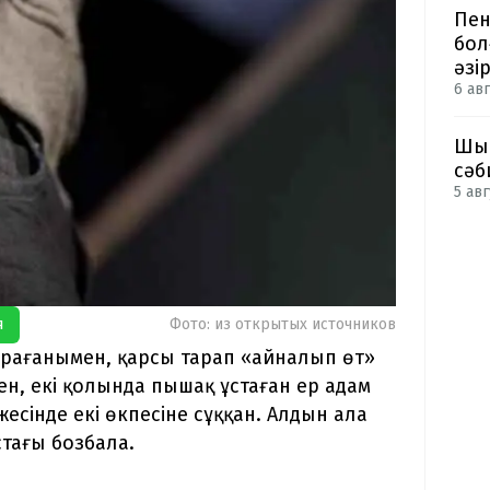
Пен
бол
әзі
6 авг
Шым
сәб
5 авг
я
Фото: из открытых источников
сұрағанымен, қарсы тарап «айналып өт»
ен, екі қолында пышақ ұстаған ер адам
есінде екі өкпесіне сұққан. Алдын ала
стағы бозбала.