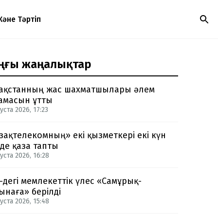
Және Тәртіп
ңғы жаңалықтар
ақстанның жас шахматшылары әлем
амасын ұтты
уста 2026, 17:23
зақтелекомның» екі қызметкері екі күн
нде қаза тапты
уста 2026, 16:28
-дегі мемлекеттік үлес «Самұрық-
ынаға» берілді
уста 2026, 15:48