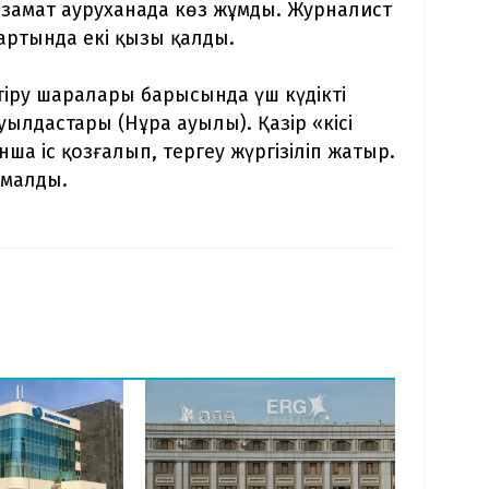
азамат ауруханада көз жұмды. Журналист
ртында екі қызы қалды.
іру шаралары барысында үш күдікті
лдастары (Нұра ауылы). Қазір «кісі
а іс қозғалып, тергеу жүргізіліп жатыр.
амалды.