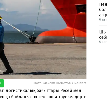
Пен
бол
әзі
6 авг
Шым
сәб
5 авг
я
Фото: Максим Шеметов / Reuters
згі логистикалық бағыттары Ресей мен
ғысқа байланысты геосаяси тәуекелдерге