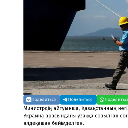
Поделиться
Поделиться
Поделитьс
Министрдің айтуынша, Қазақстанның негі
Украина арасындағы ұзаққа созылған со
әлдеқашан бейімделген.