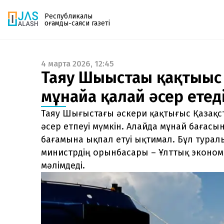
Республикалық
қоғамдық-саяси газеті
4 марта 2026, 12:45
Газетке жазылу
Таяу Шығыстағы қақтығыс
PDF форматтағы газетті ай сайын электронды
мұнайға қалай әсер етед
поштаңызға алып отырыңыз. Жаңа нөмір
шыққан сәтте сізге бірден жіберіледі. Тек email
Таяу Шығыстағы әскери қақтығыс Қазақ
енгізіңіз, біз қалғанын өзіміз жібереміз.
әсер етпеуі мүмкін. Алайда мұнай баға
бағамына ықпал етуі ықтимал. Бұл турал
министрдің орынбасары – Ұлттық эконом
мәлімдеді.