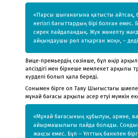
«Парсы шығанағына қатысты айтсақ, б
негізгі бағыттардың бірі болған емес
сирек пайдаландық. Жүк жөнелту жағд
айқындаушы рөл атқарған жоқ», – дед
Вице-премьердің сөзінше, бұл өңір арқ
әлсіздігі мен бірнеше мемлекет арқылы т
күрделі болып қала береді.
Сонымен бірге ол Таяу Шығыстағы шиеле
мұнай бағасы арқылы әсер етуі мүмкін ек
«Мұнай бағасының құбылуы, әрине, ва
айырмашылығы пайда болады. Сонды
жақсы емес. Бұл – Ұлттық банкпен бір