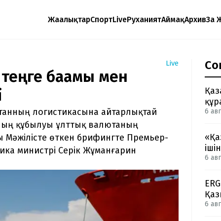
Жаңалықтар
Спорт
Live
Руханият
Аймақ
Архив
Заң 
Со
Live
 теңге бағамы мен
Қаз
і
құр
станның логистикасына айтарлықтай
6 авг
сының құбылуы ұлттық валютаның
«Қа
ы Мәжілісте өткен брифингте Премьер-
іші
ика министрі Серік Жұманғарин
6 авг
ERG
Қаз
6 авг