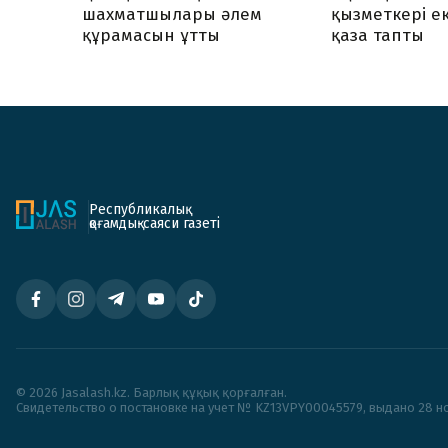
шахматшылары әлем
қызметкері ек
құрамасын ұтты
қаза тапты
Республикалық
қоғамдық-саяси газеті
© 2026 Jasalash.kz. Барлық құқық қорғалған.
Cвидетельство о постановке на учет № KZ13VPY00045579, выдано 28 но