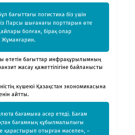
ұл бағыттағы логистика біз үшін
. Біз Парсы шығанағы порттарын өте
айлары болған, бірақ олар
і Жұманғарин.
ылы өтетін бағыттар инфрақұрылымның
ранзит жасау қажеттілігіне байланысты
ністің күшеюі Қазақстан экономикасына
енін айтты.
люта бағамына әсер етеді. Бағам
қтан бағамның құбылмалылығы
ге қарастырып отырған мәселе», –