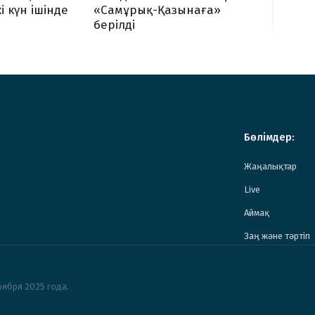
і күн ішінде
«Самұрық-Қазынаға»
берілді
Бөлімдер:
Жаңалықтар
Live
Аймақ
Заң және тәртіп
ября 2025 года.