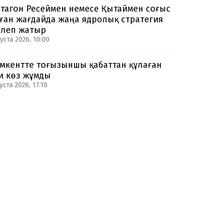
тагон Ресеймен немесе Қытаймен соғыс
ған жағдайда жаңа ядролық стратегия
рлеп жатыр
уста 2026, 10:00
кентте тоғызыншы қабаттан құлаған
и көз жұмды
уста 2026, 17:10