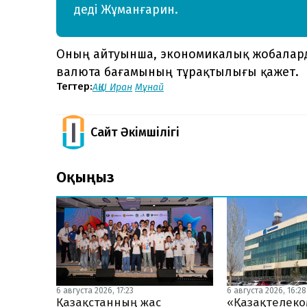
деді Жұманғарин.
Оның айтуынша, экономикалық жобалард
валюта бағамының тұрақтылығы қажет.
Тегтер:
АҚШ Иран
Мұнай
Сайт Әкімшілігі
Оқыңыз
6 августа 2026, 17:23
6 августа 2026, 16:28
Қазақстанның жас
«Қазақтелеко