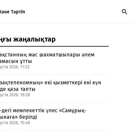
Және Тәртіп
ңғы жаңалықтар
ақстанның жас шахматшылары әлем
амасын ұтты
уста 2026, 17:23
зақтелекомның» екі қызметкері екі күн
нде қаза тапты
уста 2026, 16:28
-дегі мемлекеттік үлес «Самұрық-
ынаға» берілді
уста 2026, 15:48