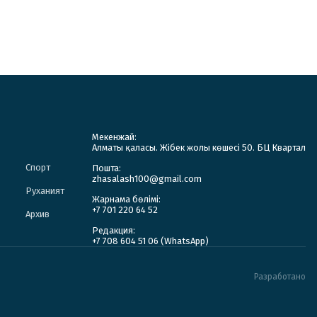
Мекенжай:
Алматы қаласы. Жібек жолы көшесі 50. БЦ Квартал
Спорт
Пошта:
zhasalash100@gmail.com
Руханият
Жарнама бөлімі:
+7 701 220 64 52
Архив
Редакция:
+7 708 604 51 06 (WhatsApp)
Разработано