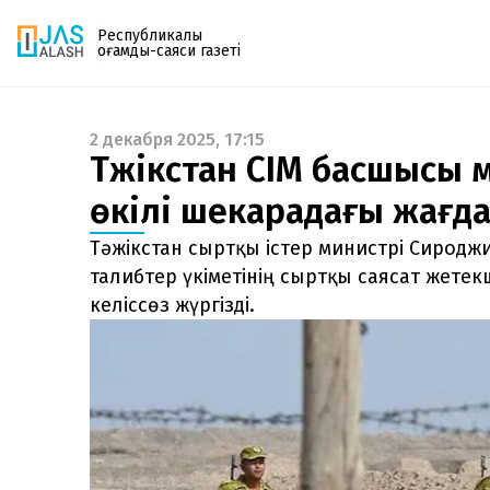
Республикалық
қоғамдық-саяси газеті
2 декабря 2025, 17:15
Газетке жазылу
Тәжікстан СІМ басшысы 
PDF форматтағы газетті ай сайын электронды
өкілі шекарадағы жағд
поштаңызға алып отырыңыз. Жаңа нөмір
шыққан сәтте сізге бірден жіберіледі. Тек email
Тәжікстан сыртқы істер министрі Сиродж
енгізіңіз, біз қалғанын өзіміз жібереміз.
талибтер үкіметінің сыртқы саясат жете
келіссөз жүргізді.