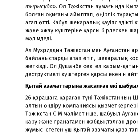
тырысуда»
. Ол Тәжікстан аумағында Қы
болған оқиғаны айыптап, өңірлік тұрақт
атап өтті. Кабул шекаралық қауіпсіздікті 
және «жау күштеріне қарсы бірлескен ша
мәлімдеді.
Ал Мухриддин Тәжікстан мен Ауғанстан а
байланыстарды атап өтіп, шекаралық ко
жеткізді. Ол Душанбе «екі ел қарым-қат
деструктивті күштерге» қарсы екенін айт
Қытай азаматтарына жасалған екі шабуы
26 қарашаға қараған түні Тәжікстанның
алтын өндіру компаниясы қызметкерлері
Тәжікстан СІМ мәліметінше, шабуыл Ауға
қару және гранатамен жабдықталған дро
жұмыс істеген үш Қытай азаматы қаза тап