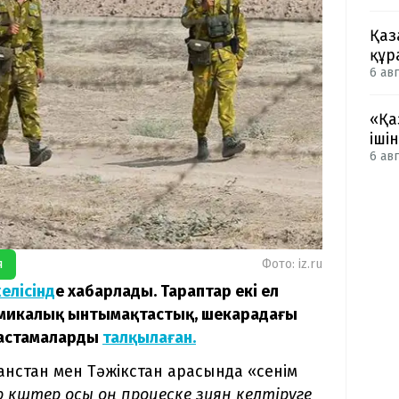
Қаз
құр
6 авг
«Қа
іші
6 авг
я
Фото: iz.ru
желісінд
е хабарлады. Тараптар екі ел
омикалық ынтымақтастық, шекарадағы
к бастамаларды
талқылаған.
ғанстан мен Тәжікстан арасында «сенім
р күштер осы оң процеске зиян келтіруге