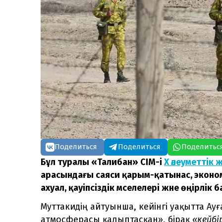
Поделиться
Поделиться
Поделитьс
Бұл туралы «Талибан» СІМ-і
X әлеуметтік 
арасындағы саяси қарым-қатынас, экон
ахуал, қауіпсіздік мәселелері және өңірлі
Муттакидің айтуынша, кейінгі уақытта Ау
атмосферасы қалыптасқан», бірақ
«кейбі