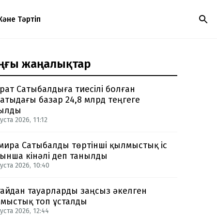
Және Тәртіп
ңғы жаңалықтар
рат Сатыбалдыға тиесілі болған
атыдағы базар 24,8 млрд теңгеге
ылды
уста 2026, 11:12
мира Сатыбалды төртінші қылмыстық іс
ынша кінәлі деп танылды
уста 2026, 10:40
айдан тауарларды заңсыз әкелген
мыстық топ ұсталды
уста 2026, 12:44