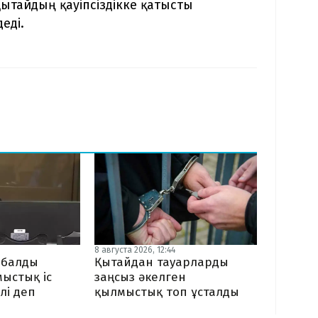
ытайдың қауіпсіздікке қатысты
еді.
8 августа 2026, 12:44
ыбалды
Қытайдан тауарларды
мыстық іс
заңсыз әкелген
лі деп
қылмыстық топ ұсталды