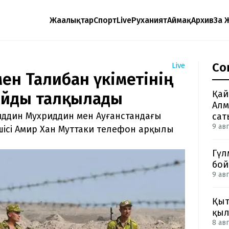
Жаңалықтар
Спорт
Live
Руханият
Аймақ
Архив
Заң 
Со
Live
мен Талибан үкіметінің
Қай
айды талқылады
Алм
иддин Мухриддин мен Ауғанстандағы
сат
9 авг
кшісі Амир Хан Муттаки телефон арқылы
Гүл
бой
9 авг
Қыт
қыл
8 авг