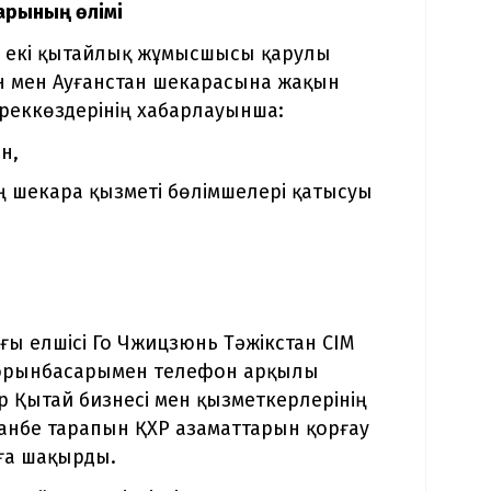
арының өлімі
а екі қытайлық жұмысшысы қарулы
н мен Ауғанстан шекарасына жақын
реккөздерінің хабарлауынша:
н,
ң шекара қызметі бөлімшелері қатысуы
ғы елшісі Го Чжицзюнь Тәжікстан СІМ
 орынбасарымен телефон арқылы
р Қытай бизнесі мен қызметкерлерінің
ушанбе тарапын ҚХР азаматтарын қорғау
уға шақырды.