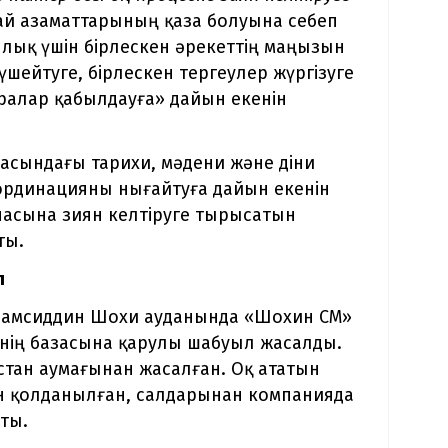
тай азаматтарының қаза болуына себеп
ылық үшін бірлескен әрекеттің маңызын
күшейтуге, бірлескен тергеулер жүргізуге
ралар қабылдауға» дайын екенін
расындағы тарихи, мәдени және діни
ординацияны нығайтуға дайын екенін
ынасына зиян келтіруге тырысатын
ты.
л
 Шамсиддин Шохи ауданында «Шохин СМ»
нің базасына қарулы шабуыл жасалды.
нстан аумағынан жасалған. Оқ ататын
н қолданылған, салдарынан компанияда
ты.