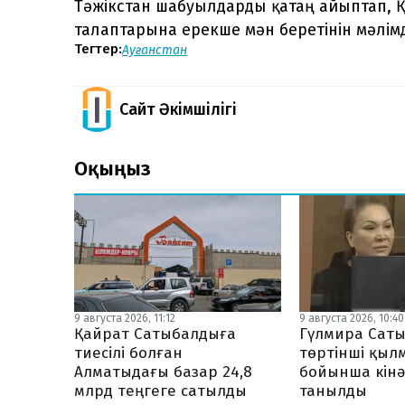
Тәжікстан шабуылдарды қатаң айыптап, Қ
талаптарына ерекше мән беретінін мәлімд
Тегтер:
Ауғанстан
Сайт Әкімшілігі
Оқыңыз
9 августа 2026, 11:12
9 августа 2026, 10:40
Қайрат Сатыбалдыға
Гүлмира Сат
тиесілі болған
төртінші қыл
Алматыдағы базар 24,8
бойынша кінә
млрд теңгеге сатылды
танылды