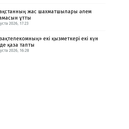
ақстанның жас шахматшылары әлем
амасын ұтты
уста 2026, 17:23
зақтелекомның» екі қызметкері екі күн
нде қаза тапты
уста 2026, 16:28