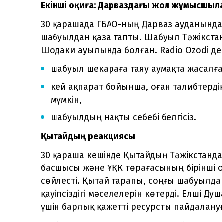
Екінші оқиға: Дарваздағы жол жұмысшыл
30 қарашада ГБАО-ның Дарваз ауданынд
шабуылдан қаза тапты. Шабуыл Тәжікста
Шодаки ауылында болған. Radio Ozodi де
шабуыл шекараға таяу аумақта жасалға
кей ақпарат бойынша, оған талибтерді
мүмкін,
шабуылдың нақты себебі белгісіз.
Қытайдың реакциясы
30 қараша кешінде Қытайдың Тәжікстанда
басшысы және ҰҚК төрағасының бірінші
сөйлесті. Қытай тарапы, соңғы шабуылда
қауіпсіздігі мәселелерін көтерді. Елші Д
үшін барлық қажетті ресурсты пайдалан