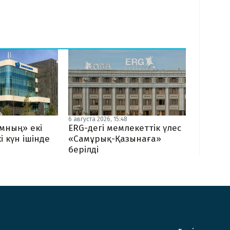
6 августа 2026, 15:48
мның» екі
ERG-дегі мемлекеттік үлес
і күн ішінде
«Самұрық-Қазынаға»
берілді