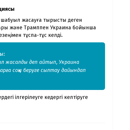
кциясы
 шабуыл жасауға тырысты деген
пары және Трамппен Украина бойынша
зеңімен тұспа-тұс келді.
ы:
уыл жасалды деп айтып, Украина
ға соққы беруге сылтау дайындап
дегі ілгерілеуге кедергі келтіруге