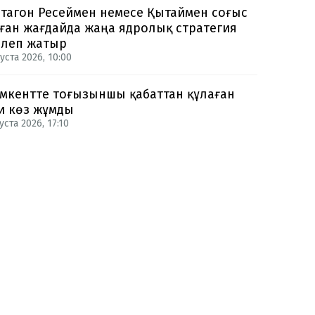
тагон Ресеймен немесе Қытаймен соғыс
ған жағдайда жаңа ядролық стратегия
рлеп жатыр
уста 2026, 10:00
кентте тоғызыншы қабаттан құлаған
и көз жұмды
уста 2026, 17:10