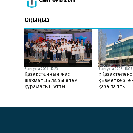
Сайт Әкімшілігі
Оқыңыз
6 августа 2026, 17:23
6 августа 2026, 16:28
Қазақстанның жас
«Қазақтелеко
шахматшылары әлем
қызметкері ек
құрамасын ұтты
қаза тапты