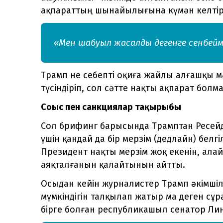
ақпараттың шынайылығына күмән келтір
«Мен шабуыл жасалды дегенге сенбейм
Трамп не себепті оқиға жайлы алғашқы мәл
түсіндіріп, сол сәтте нақты ақпарат болма
Соғыс пен санкциялар тақырыбы
Сол брифинг барысында Трамптан Ресейд
үшін қандай да бір мерзім (дедлайн) белг
Президент нақты мерзім жоқ екенін, алай
аяқталғанын қалайтынын айтты.
Осыдан кейін журналистер Трамп әкімшілі
мүмкіндігін талқылап жатыр ма деген сұр
бірге болған республикашыл сенатор Линд