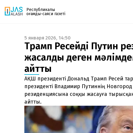
Республикалық
қоғамдық-саяси газеті
5 января 2026, 14:50
Газетке жазылу
Трамп Ресейдің Путин р
PDF форматтағы газетті ай сайын электронды
жасалды деген мәлімде
поштаңызға алып отырыңыз. Жаңа нөмір
шыққан сәтте сізге бірден жіберіледі. Тек email
айтты
енгізіңіз, біз қалғанын өзіміз жібереміз.
АҚШ президенті Дональд Трамп Ресей та
президенті Владимир Путиннің Новгоро
резиденциясына соққы жасауға тырысқан
айтты.