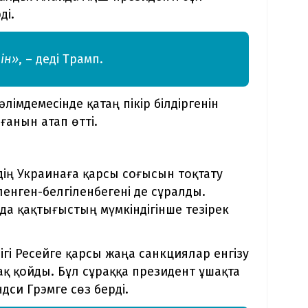
ді.
ін»
, – деді Трамп.
імдемесінде қатаң пікір білдіргенін
ғанын атап өтті.
ің Украинаға қарсы соғысын тоқтату
іленген-белгіленбегені де сұралды.
да қақтығыстың мүмкіндігінше тезірек
гі Ресейге қарсы жаңа санкциялар енгізу
ақ қойды. Бұл сұраққа президент ұшақта
си Грэмге сөз берді.