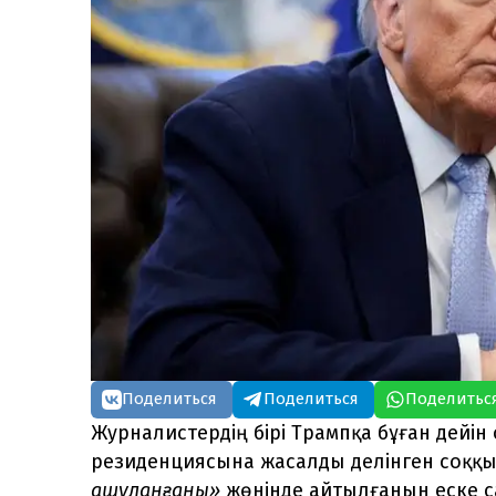
Поделиться
Поделиться
Поделитьс
Журналистердің бірі Трампқа бұған дейі
резиденциясына жасалды делінген соққ
ашуланғаны»
жөнінде айтылғанын еске с