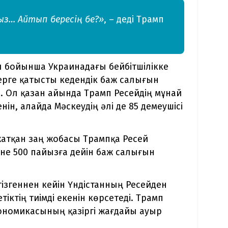
мыз… Айтып бересің бе?»
, – деді Трамп
 бойынша Украинадағы бейбітшілікке
ерге қатысты кедендік баж салығын
ы. Ол қазан айында Трамп Ресейдің мұнай
ін, алайда Мәскеудің әлі де 85 демеушісі
жатқан заң жобасы Трампқа Ресей
не 500 пайызға дейін баж салығын
гізгеннен кейін Үндістанның Ресейден
іктің тиімді екенін көрсетеді. Трамп
экономикасының қазіргі жағдайы ауыр