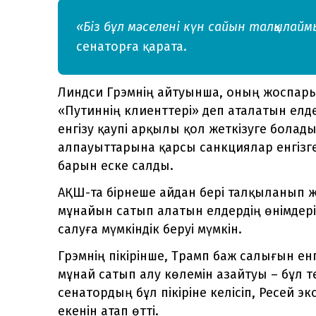
«Біз бұл мәселені күн сайын талқылай
сенаторға қарата.
Линдси Грэмнің айтуынша, оның жоспары
«Путиннің клиенттері» деп аталатын елд
енгізу қаупі арқылы қол жеткізуге болад
алпауыттарына қарсы санкциялар енгізген
барын еске салды.
АҚШ-та бірнеше айдан бері талқыланып 
мұнайын сатып алатын елдердің өнімдері
салуға мүмкіндік беруі мүмкін.
Грэмнің пікірінше, Трамп баж салығын ен
мұнай сатып алу көлемін азайтуы – бұл тет
сенатордың бұл пікіріне келісіп, Ресей 
екенін атап өтті.