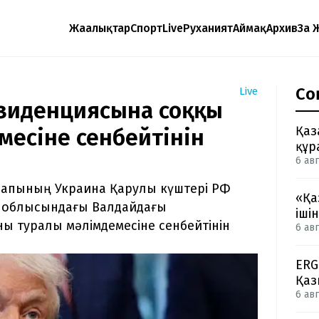
Жаңалықтар
Спорт
Live
Руханият
Аймақ
Архив
Заң 
Со
Live
езиденциясына соққы
Қаз
месіне сенбейтінін
құр
6 авг
рапының Украина Қарулы күштері РФ
«Қа
д облысындағы Валдайдағы
іші
ы туралы мәлімдемесіне сенбейтінін
6 авг
ERG
Қаз
6 авг