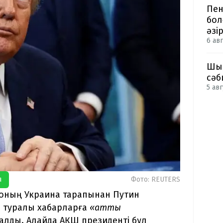
Пен
бол
әзі
6 авг
Шым
сәб
5 авг
я
Фото: REUTERS
н оның Украина тарапынан Путин
ы туралы хабарларға
«қатты
алды. Алайда АҚШ президенті бұл