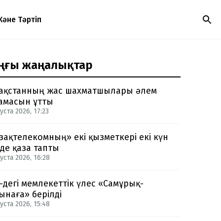
Және Тәртіп
ңғы жаңалықтар
ақстанның жас шахматшылары әлем
амасын ұтты
уста 2026, 17:23
зақтелекомның» екі қызметкері екі күн
нде қаза тапты
уста 2026, 16:28
-дегі мемлекеттік үлес «Самұрық-
ынаға» берілді
уста 2026, 15:48