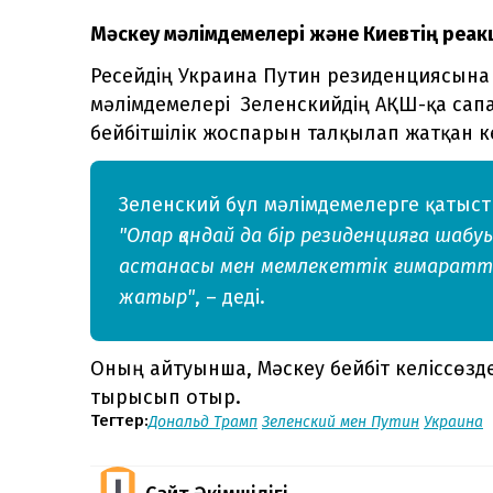
Мәскеу мәлімдемелері және Киевтің реа
Ресейдің Украина Путин резиденциясына
мәлімдемелері Зеленскийдің АҚШ-қа са
бейбітшілік жоспарын талқылап жатқан ке
Зеленский бұл мәлімдемелерге қатыст
"Олар қандай да бір резиденцияға шаб
астанасы мен мемлекеттік ғимараттар
жатыр"
, – деді.
Оның айтуынша, Мәскеу бейбіт келіссөздер
тырысып отыр.
Тегтер:
Дональд Трамп
Зеленский мен Путин
Украина