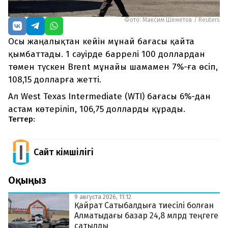
Фото: Максим Шеметов / Reuters
Осы жаңалықтан кейін мұнай бағасы қайта
қымбаттады. 1 сәуірде баррелі 100 доллардан
төмен түскен Brent мұнайы шамамен 7%-ға өсіп,
108,15 долларға жетті.
Ал West Texas Intermediate (WTI) бағасы 6%-дан
астам көтеріліп, 106,75 долларды құрады.
Тегтер:
Сайт Әкімшілігі
Оқыңыз
9 августа 2026, 11:12
Қайрат Сатыбалдыға тиесілі болған
Алматыдағы базар 24,8 млрд теңгеге
сатылды