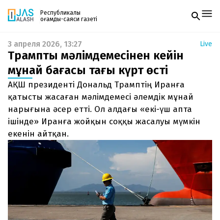
Республикалық
қоғамдық-саяси газеті
3 апреля 2026, 13:27
Live
Жаңалықтар
Трамптың мәлімдемесінен кейін
Спорт
Газетке жазылу
Live
мұнай бағасы тағы күрт өсті
PDF форматтағы газетті ай сайын электронды
Руханият
АҚШ президенті Дональд Трамптің Иранға
поштаңызға алып отырыңыз. Жаңа нөмір
Аймақ
шыққан сәтте сізге бірден жіберіледі. Тек email
қатысты жасаған мәлімдемесі әлемдік мұнай
Архив
енгізіңіз, біз қалғанын өзіміз жібереміз.
Заң және тәртіп
нарығына әсер етті. Ол алдағы «екі-үш апта
ішінде» Иранға жойқын соққы жасалуы мүмкін
Редакциямен байланыс
екенін айтқан.
+7 708 604 51 06
Жарнама бөлімі
+7 701 220 64 52
Пошта
zhasalash100@gmail.com