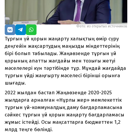
Фото: из открытых источников
Тұрғын үй қорын жаңарту халықтың өмір сүру
деңгейін жақсартудың маңызды міндеттерінің
бірі болып табылады. Жаңаөзенде тұрғын үй
қорының апатты жағдайы мен тозығы жетуі
мәселелері күн тәртібінде тұр. Мұндай жағдайда
тұрғын үйді жаңғырту мәселесі бірінші орынға
шығады.
2022 жылдан бастап Жаңаөзенде 2020-2025
жылдарға арналған «Нұрлы жер» мемлекеттік
тұрғын үй-коммуналдық даму бағдарламасына
сәйкес тұрғын үй қорын жаңарту бағдарламасы
жұмыс істейді. Осы мақсаттарға бюджеттен 1,2
млрд теңге бөлінді.