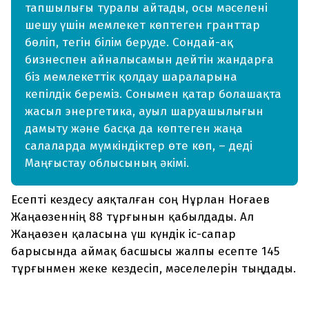
тапшылығы туралы айтады, осы мәселені
шешу үшін мемлекет көптеген гранттар
бөліп, тегін білім беруде. Сондай-ақ
бизнеспен айналысамын дейтін жандарға
біз мемлекеттік қолдау шараларына
кепілдік береміз. Сонымен қатар болашақта
жасыл энергетика, ауыл шаруашылығын
дамыту және басқа да көптеген жаңа
салаларда мүмкіндіктер өте көп, – деді
Маңғыстау облысының әкімі.
Есепті кездесу аяқталған соң Нұрлан Ноғаев
Жаңаөзеннің 88 тұрғынын қабылдады. Ал
Жаңаөзен қаласына үш күндік іс-сапар
барысында аймақ басшысы жалпы есепте 145
тұрғынмен жеке кездесіп, мәселелерін тыңдады.