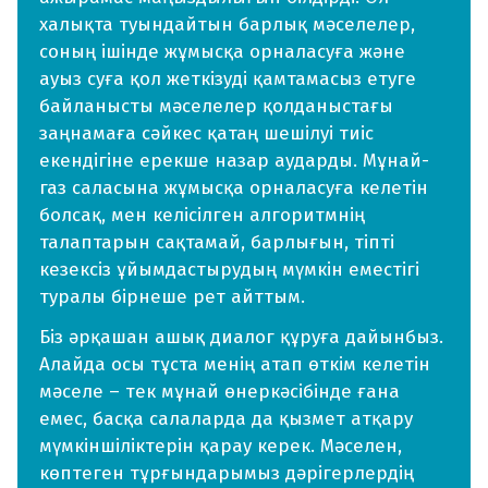
халықта туындайтын барлық мәселелер,
соның ішінде жұмысқа орналасуға және
ауыз суға қол жеткізуді қамтамасыз етуге
байланысты мәселелер қолданыстағы
заңнамаға сәйкес қатаң шешілуі тиіс
екендігіне ерекше назар аударды. Мұнай-
газ саласына жұмысқа орналасуға келетін
болсақ, мен келісілген алгоритмнің
талаптарын сақтамай, барлығын, тіпті
кезексіз ұйымдастырудың мүмкін еместігі
туралы бірнеше рет айттым.
Біз әрқашан ашық диалог құруға дайынбыз.
Алайда осы тұста менің атап өткім келетін
мәселе – тек мұнай өнеркәсібінде ғана
емес, басқа салаларда да қызмет атқару
мүмкіншіліктерін қарау керек. Мәселен,
көптеген тұрғындарымыз дәрігерлердің