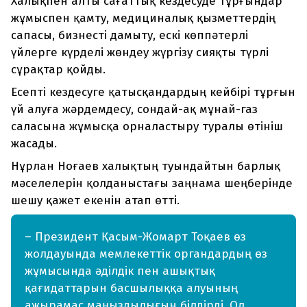
Халықпен алты сағаттық кездесуде тұрғындар
жұмыспен қамту, медициналық қызметтердің
сапасы, бизнесті дамыту, ескі көппәтерлі
үйлерге күрделі жөндеу жүргізу сияқты түрлі
сұрақтар қойды.
Есепті кездесуге қатысқандардың кейбірі тұрғын
үй алуға жәрдемдесу, сондай-ақ мұнай-газ
саласына жұмысқа орналастыру туралы өтініш
жасады.
Нұрлан Ноғаев халықтың туындайтын барлық
мәселелерін қолданыстағы заңнама шеңберінде
шешу қажет екенін атап өтті.
– Президент Қасым-Жомарт Тоқаев өз
жолдауында мемлекеттік органдардың өз
жұмысында әділдік пен ашықтық
қағидаттарын басшылыққа алуының
ажырамас маңыздылығын білдірді. Ол