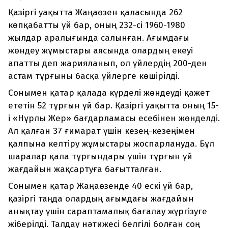
Қазіргі уақытта Жаңаөзен қаласында 262
көпқабатты үй бар, оның 232-сі 1960-1980
жылдар аралығында салынған. Ағымдағы
жөндеу жұмыстары аясында олардың екеуі
апатты деп жарияланып, ол үйлердің 200-ден
астам тұрғыны басқа үйлерге көшірілді.
Сонымен қатар қалада күрделі жөндеуді қажет
ететін 52 тұрғын үй бар. Қазіргі уақытта оның 15-
і «Нұрлы Жер» бағдарламасы есебінен жөнделді.
Ал қалған 37 ғимарат үшін кезең-кезеңімен
қалпына келтіру жұмыстары жоспарлануда. Бұл
шаралар қала тұрғындары үшін тұрғын үй
жағдайын жақсартуға бағытталған.
Сонымен қатар Жаңаөзенде 40 ескі үй бар,
қазіргі таңда олардың ағымдағы жағдайын
анықтау үшін сараптамалық бағалау жүргізуге
жіберілді. Талдау нәтижесі белгілі болған соң