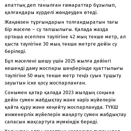
апаттық деп танылған ғимараттар бұзылып,
қалғандары күрделі жөндеуден өтеді.
Жаңаөзен тұрғындарын толғандыратын тағы
бір мәселе – су тапшылығы. Қалада жазда
орташа есеппен тәулігіне 42 мың текше метр, ал
қыста тәулігіне 30 мың текше метрге дейін су
беріледі.
Бұл мәселені шешу үшін 2025 жылға дейінгі
кешенді даму жоспары шеңберінде қуаттылығы
тәулігіне 50 мың текше метр теңіз суын тұщыту
зауытын іске қосу жоспарланған.
Сонымен қатар қалада 2023 жылдың соңына
дейін сумен жабдықтау және кәріз жүйелерін
қайта құру және кеңейту жоспарлануда. ТҮКШ
инженерлік жүйелерін жаңарту сумен жабдықтау
сапасын жақсартуға мүмкіндік береді.