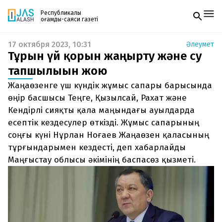
Республикалық
қоғамдық-саяси газеті
17 октября 2023, 10:31
Әлеумет
Жаңалықтар
Тұрғын үй қорын жаңғырту және су
Спорт
Газетке жазылу
Live
тапшылығын жою
PDF форматтағы газетті ай сайын электронды
Руханият
Жаңаөзенге үш күндік жұмыс сапары барысында
поштаңызға алып отырыңыз. Жаңа нөмір
Аймақ
шыққан сәтте сізге бірден жіберіледі. Тек email
өңір басшысы Теңге, Қызылсай, Рахат және
Архив
енгізіңіз, біз қалғанын өзіміз жібереміз.
Заң және тәртіп
Кендірлі сияқты қала маңындағы ауылдарда
есептік кездесулер өткізді. Жұмыс сапарының
Редакциямен байланыс
соңғы күні Нұрлан Ноғаев Жаңаөзен қаласының
+7 708 604 51 06
тұрғындарымен кездесті, деп хабарлайды
Жарнама бөлімі
+7 701 220 64 52
Маңғыстау облысы әкімінің баспасөз қызметі.
Пошта
zhasalash100@gmail.com