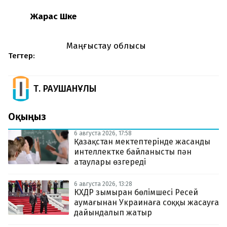
Жарас Шөке
Маңғыстау облысы
Тегтер:
Т. РАУШАНҰЛЫ
Оқыңыз
6 августа 2026, 17:58
Қазақстан мектептерінде жасанды
интеллектке байланысты пән
атаулары өзгереді
6 августа 2026, 13:28
КХДР зымыран бөлімшесі Ресей
аумағынан Украинаға соққы жасауға
дайындалып жатыр