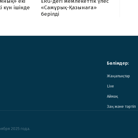
мның» екі
ERG-дегі мемлекеттік үлес
і күн ішінде
«Самұрық-Қазынаға»
берілді
Бөлімдер:
Жаңалықтар
Live
Аймақ
Заң және тәртіп
ября 2025 года.