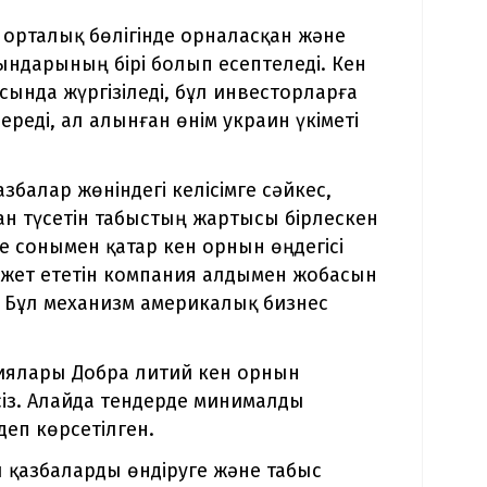
орталық бөлігінде орналасқан және
ындарының бірі болып есептеледі. Кен
сында жүргізіледі, бұл инвесторларға
ереді, ал алынған өнім украин үкіметі
балар жөніндегі келісімге сәйкес,
ан түсетін табыстың жартысы бірлескен
де сонымен қатар кен орнын өңдегісі
ажет ететін компания алдымен жобасын
. Бұл механизм америкалық бизнес
ниялары Добра литий кен орнын
сіз. Алайда тендерде минималды
еп көрсетілген.
 қазбаларды өндіруге және табыс