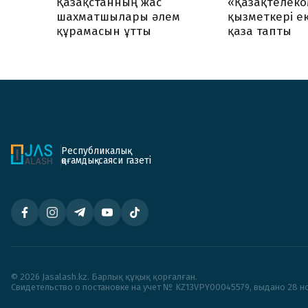
Қазақстанның жас
«Қазақтелеко
шахматшылары әлем
қызметкері ек
құрамасын ұтты
қаза тапты
Республикалық
қоғамдық-саяси газеті
© 2026 Jasalash.kz. Барлық құқық қорғалған.
Cвидетельство о постановке на учет № KZ13VPY00045579, выдано 28 но