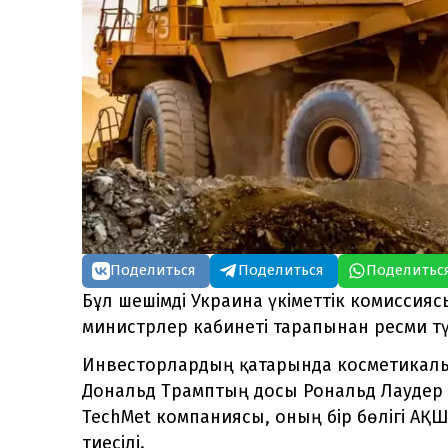
Поделиться
Поделиться
Поделитьс
Бұл шешімді Украина үкіметтік комиссияс
министрлер кабинеті тарапынан ресми т
Инвесторлардың қатарында косметикалы
Дональд Трамптың досы Рональд Лаудер б
TechMet компаниясы, оның бір бөлігі АҚШ
тиесілі.