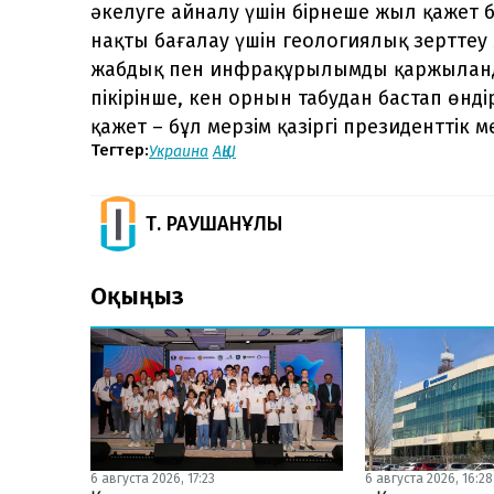
әкелуге айналу үшін бірнеше жыл қажет
нақты бағалау үшін геологиялық зерттеу ж
жабдық пен инфрақұрылымды қаржыланд
пікірінше, кен орнын табудан бастап өнд
қажет – бұл мерзім қазіргі президенттік 
Тегтер:
Украина
АҚШ
Т. РАУШАНҰЛЫ
Оқыңыз
6 августа 2026, 17:23
6 августа 2026, 16:28