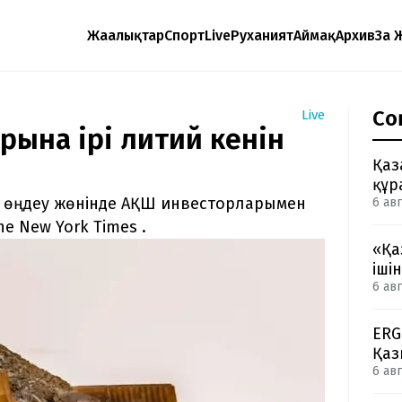
Жаңалықтар
Спорт
Live
Руханият
Аймақ
Архив
Заң 
Со
Live
рына ірі литий кенін
Қаз
құр
ын өңдеу жөнінде АҚШ инвесторларымен
6 авг
e New York Times .
«Қа
іші
6 авг
ERG
Қаз
6 авг