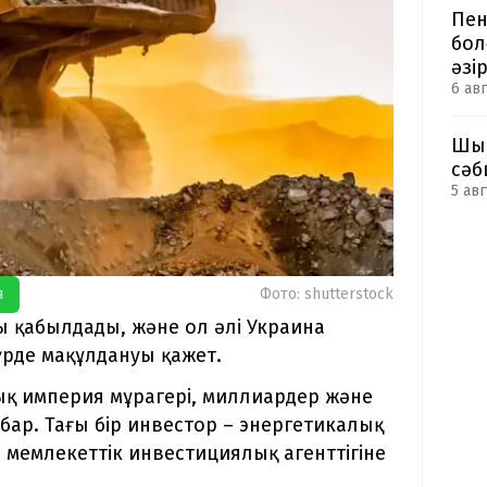
Пен
бол
әзі
6 авг
Шым
сәб
5 авг
я
Фото: shutterstock
ы қабылдады, және ол әлі Украина
үрде мақұлдануы қажет.
қ империя мұрагері, миллиардер және
ар. Тағы бір инвестор – энергетикалық
 мемлекеттік инвестициялық агенттігіне