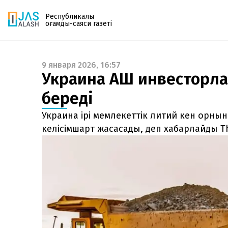
Республикалық
қоғамдық-саяси газеті
9 января 2026, 16:57
Газетке жазылу
Украина АҚШ инвесторла
PDF форматтағы газетті ай сайын электронды
береді
поштаңызға алып отырыңыз. Жаңа нөмір
шыққан сәтте сізге бірден жіберіледі. Тек email
Украина ірі мемлекеттік литий кен орн
енгізіңіз, біз қалғанын өзіміз жібереміз.
келісімшарт жасасады, деп хабарлайды Th