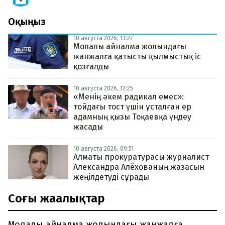
Оқыңыз
10 августа 2026, 13:27
Молалы айналма жолындағы
жанжалға қатысты қылмыстық іс
қозғалды
10 августа 2026, 12:25
«Менің әкем радикал емес»:
тойдағы тост үшін ұсталған ер
адамның қызы Тоқаевқа үндеу
жасады
10 августа 2026, 09:51
Алматы прокуратурасы журналист
Александра Алёхованың жазасын
жеңілдетуді сұрады
Соңғы жаңалықтар
Молалы айналма жолындағы жанжалға