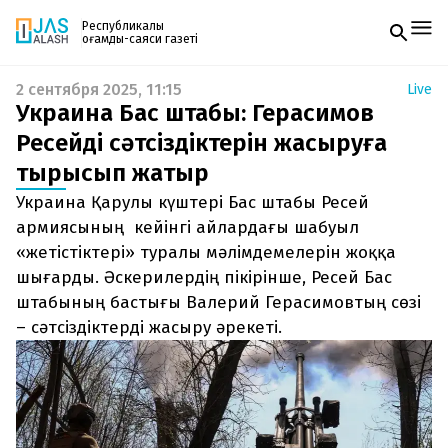
Республикалық
қоғамдық-саяси газеті
2 сентября 2025, 11:15
Live
Жаңалықтар
Украина Бас штабы: Герасимов
Спорт
Газетке жазылу
Live
Ресейдің сәтсіздіктерін жасыруға
PDF форматтағы газетті ай сайын электронды
Руханият
тырысып жатыр
поштаңызға алып отырыңыз. Жаңа нөмір
Аймақ
шыққан сәтте сізге бірден жіберіледі. Тек email
Архив
Украина Қарулы күштері Бас штабы Ресей
енгізіңіз, біз қалғанын өзіміз жібереміз.
Заң және тәртіп
армиясының кейінгі айлардағы шабуыл
«жетістіктері» туралы мәлімдемелерін жоққа
Редакциямен байланыс
шығарды. Әскерилердің пікірінше, Ресей Бас
+7 708 604 51 06
Жарнама бөлімі
штабының бастығы Валерий Герасимовтың сөзі
+7 701 220 64 52
– сәтсіздіктерді жасыру әрекеті.
Пошта
zhasalash100@gmail.com