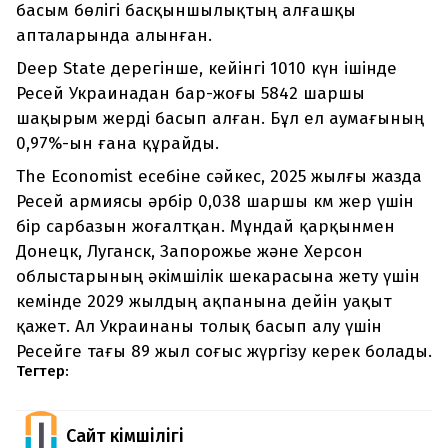
басым бөлігі басқыншылықтың алғашқы
апталарында алынған.
Deep State дерегінше, кейінгі 1010 күн ішінде
Ресей Украинадан бар-жоғы 5842 шаршы
шақырым жерді басып алған. Бұл ел аумағының
0,97%-ын ғана құрайды.
The Economist есебіне сәйкес, 2025 жылғы жазда
Ресей армиясы әрбір 0,038 шаршы км жер үшін
бір сарбазын жоғалтқан. Мұндай қарқынмен
Донецк, Луганск, Запорожье және Херсон
облыстарының әкімшілік шекарасына жету үшін
кемінде 2029 жылдың ақпанына дейін уақыт
қажет. Ал Украинаны толық басып алу үшін
Ресейге тағы 89 жыл соғыс жүргізу керек болады.
Тегтер:
Сайт Әкімшілігі