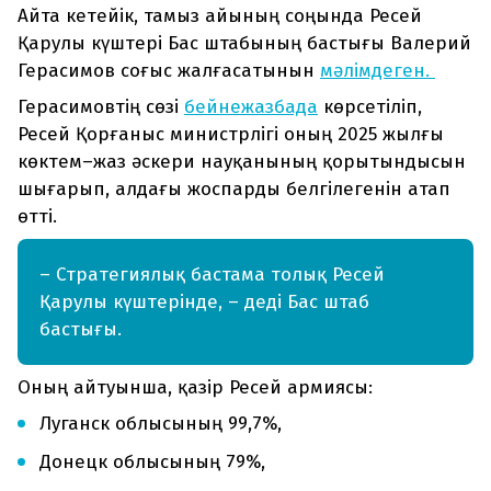
Айта кетейік, тамыз айының соңында Ресей
Қарулы күштері Бас штабының бастығы Валерий
Герасимов соғыс жалғасатынын
мәлімдеген.
Герасимовтің сөзі
бейнежазбада
көрсетіліп,
Ресей Қорғаныс министрлігі оның 2025 жылғы
көктем–жаз әскери науқанының қорытындысын
шығарып, алдағы жоспарды белгілегенін атап
өтті.
– Стратегиялық бастама толық Ресей
Қарулы күштерінде, – деді Бас штаб
бастығы.
Оның айтуынша, қазір Ресей армиясы:
Луганск облысының 99,7%,
Донецк облысының 79%,