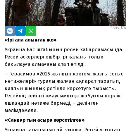
Фото: DW
«Ірі қала алынған жоқ»
Украина Бас штабының ресми хабарламасында
Ресей әскерлері ешбір ірі қаланы толық
бақылауға алмағаны атап өтілді.
– Герасимов «2025 жылдың көктем–жазғы соғыс
нәтижелері» туралы жалған ақпарат таратып,
қиялын шындық ретінде көрсетуге тырысты.
Ресейдің кейінгі «маусымдық» шабуылы дерлік
ешқандай нәтиже бермеді, – делінген
мәлімдемеде.
«Сандар тым асыра көрсетілген»
Украина тарапының айтуынша, Ресей ұсынған