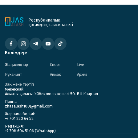
Республикалық
қоғамдық-саяси газеті
Бөлімдер:
Жаңалықтар
Спорт
Live
Руханият
Аймақ
Архив
Заң және тәртіп
Мекенжай:
Алматы қаласы. Жібек жолы көшесі 50. БЦ Квартал
Пошта:
zhasalash100@gmail.com
Жарнама бөлімі:
+7 701 220 64 52
Редакция:
+7 708 604 51 06 (WhatsApp)