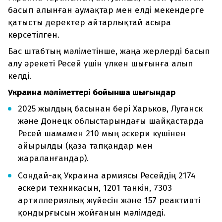
басып алынған аумақтар мен елді мекендерге
қатысты деректер айтарлықтай асыра
көрсетілген.
Бас штабтың мәліметінше, жаңа жерлерді басып
алу әрекеті Ресей үшін үлкен шығынға алып
келді.
Украина мәліметтері бойынша шығындар
2025 жылдың басынан бері Харьков, Луганск
және Донецк облыстарындағы шайқастарда
Ресей шамамен 210 мың әскери күшінен
айырылды (қаза тапқандар мен
жараланғандар).
Сондай-ақ Украина армиясы Ресейдің 2174
әскери техникасын, 1201 танкін, 7303
артиллериялық жүйесін және 157 реактивті
қондырғысын жойғанын мәлімдеді.