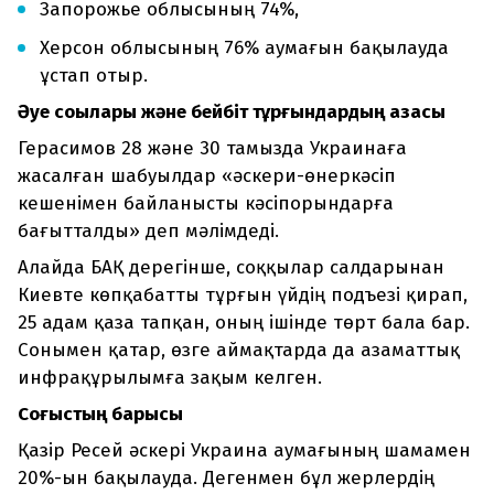
Запорожье облысының 74%,
Херсон облысының 76% аумағын бақылауда
ұстап отыр.
Әуе соққылары және бейбіт тұрғындардың қазасы
Герасимов 28 және 30 тамызда Украинаға
жасалған шабуылдар «әскери-өнеркәсіп
кешенімен байланысты кәсіпорындарға
бағытталды» деп мәлімдеді.
Алайда БАҚ дерегінше, соққылар салдарынан
Киевте көпқабатты тұрғын үйдің подъезі қирап,
25 адам қаза тапқан, оның ішінде төрт бала бар.
Сонымен қатар, өзге аймақтарда да азаматтық
инфрақұрылымға зақым келген.
Соғыстың барысы
Қазір Ресей әскері Украина аумағының шамамен
20%-ын бақылауда. Дегенмен бұл жерлердің