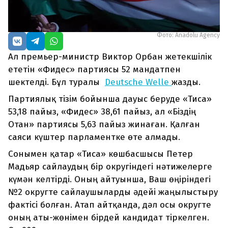
Фото: Anadolu Agency
Ал премьер-министр Виктор Орбан жетекшілік
ететін «Фидес» партиясы 52 мандатпен
шектелді. Бұл туралы
Deutsche Welle
жазды.
Партиялық тізім бойынша дауыс беруде «Тиса»
53,18 пайыз, «Фидес» 38,61 пайыз, ал «Біздің
Отан» партиясы 5,63 пайыз жинаған. Қалған
саяси күштер парламентке өте алмады.
Сонымен қатар «Тиса» көшбасшысы Петер
Мадьяр сайлаудың бір округіндегі нәтижелерге
күмән келтірді. Оның айтуынша, Ваш өңіріндегі
№2 округте сайлаушыларды әдейі жаңылыстыру
фактісі болған. Атап айтқанда, дәл осы округте
оның аты-жөнімен бірдей кандидат тіркелген.