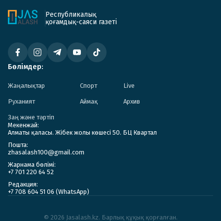
Республикалық
қоғамдық-саяси газеті
Бөлімдер:
Жаңалықтар
Спорт
Live
Руханият
Аймақ
Архив
Заң және тәртіп
Мекенжай:
Алматы қаласы. Жібек жолы көшесі 50. БЦ Квартал
Пошта:
zhasalash100@gmail.com
Жарнама бөлімі:
+7 701 220 64 52
Редакция:
+7 708 604 51 06 (WhatsApp)
© 2026 Jasalash.kz. Барлық құқық қорғалған.