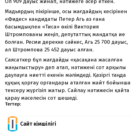
Ол 909 дауыс жинап, нәтижеге әсер еткен.
Мадьярдың пікірінше, осы жағдайдың кесірінен
«Фидес» кандидаты Петер Агь аз ғана
басымдықпен «Тиса» өкілі Виктория
Штромпованы жеңіп, депутаттық мандатқа ие
болған. Ресми дерекке сәйкес, Агь 25 700 дауыс,
ал Штромпова 25 452 дауыс алған.
Саясаткер бұл жағдайды «қасақана жасалған
жаңылыстыру» деп атап, нәтижені сот арқылы
даулауға ниетті екенін мәлімдеді. Қазіргі таңда
құқық қорғау органдары аталған жайт бойынша
тексеру жүргізіп жатыр. Сайлау нәтижесін қайта
қарау мәселесін сот шешеді.
Тегтер:
Сайт Әкімшілігі