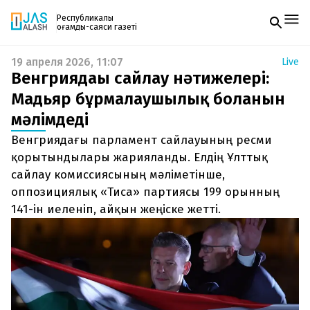
Республикалық
қоғамдық-саяси газеті
19 апреля 2026, 11:07
Live
Жаңалықтар
Венгриядағы сайлау нәтижелері:
Спорт
Газетке жазылу
Live
Мадьяр бұрмалаушылық болғанын
PDF форматтағы газетті ай сайын электронды
Руханият
мәлімдеді
поштаңызға алып отырыңыз. Жаңа нөмір
Аймақ
шыққан сәтте сізге бірден жіберіледі. Тек email
Архив
Венгриядағы парламент сайлауының ресми
енгізіңіз, біз қалғанын өзіміз жібереміз.
Заң және тәртіп
қорытындылары жарияланды. Елдің Ұлттық
сайлау комиссиясының мәліметінше,
Редакциямен байланыс
оппозициялық «Тиса» партиясы 199 орынның
+7 708 604 51 06
Жарнама бөлімі
141-ін иеленіп, айқын жеңіске жетті.
+7 701 220 64 52
Пошта
zhasalash100@gmail.com