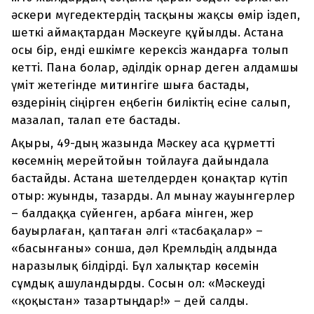
әскери мүгедектердің тасқыны жақсы өмір іздеп,
шеткі аймақтардан Мәскеуге құйылды. Астана
осы бір, енді ешкімге керексіз жандарға толып
кетті. Пана болар, әділдік орнар деген алдамшы
үміт жетегінде митингіге шыға бастады,
өздерінің сіңірген еңбегін биліктің есіне салып,
мазалап, талап ете бастады.
Ақыры, 49-дың жазында Мәскеу аса құрметті
көсемнің мерейтойын тойлауға дайындала
бастайды. Астана шетелдерден қонақтар күтіп
отыр: жуынды, тазарды. Ал мынау жауынгерлер
– балдаққа сүйенген, арбаға мінген, жер
бауырлаған, қаптаған әлгі «тасбақалар» –
«басынғаны» сонша, дәл Кремльдің алдында
наразылық білдірді. Бұл халықтар көсемін
сұмдық ашуландырды. Сосын ол: «Мәскеуді
«қоқыстан» тазартыңдар!» – дей салды.