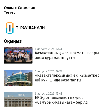
Олжас Сламжан
Тегтер:
Т. РАУШАНҰЛЫ
Оқыңыз
6 августа 2026, 17:23
Қазақстанның жас шахматшылары
әлем құрамасын ұтты
6 августа 2026, 16:28
«Қазақтелекомның» екі қызметкері
екі күн ішінде қаза тапты
6 августа 2026, 15:48
ERG-дегі мемлекеттік үлес
«Самұрық-Қазынаға» берілді