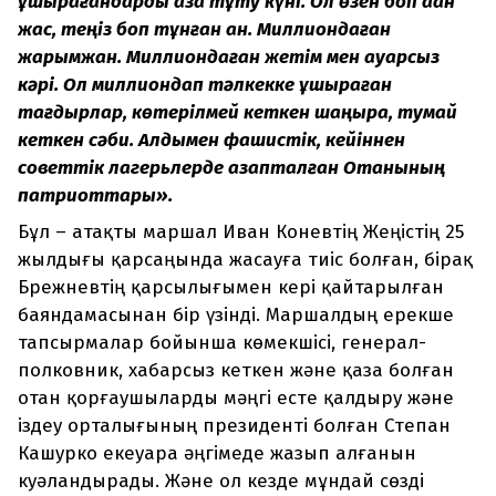
ұшырағандарды аза тұту күні. Ол өзен боп аққан
жас, теңіз боп тұнған қан. Миллиондаған
жарымжан. Миллиондаған жетім мен қауқарсыз
кәрі. Ол миллиондап тәлкекке ұшыраған
тағдырлар, көтерілмей кеткен шаңырақ, тумай
кеткен сәби. Алдымен фашистік, кейіннен
советтік лагер
ь
лерде азапталған Отанының
патриоттары».
Бұл – атақты маршал Иван Коневтің Жеңістің 25
жылдығы қарсаңында жасауға тиіс болған, бірақ
Брежневтің қарсылығымен кері қайтарылған
баяндамасынан бір үзінді. Маршалдың ерекше
тапсырмалар бойынша көмекшісі, генерал-
полковник, хабарсыз кеткен және қаза болған
отан қорғаушыларды мәңгі есте қалдыру және
іздеу орталығының президенті болған Степан
Кашурко екеуара әңгімеде жазып алғанын
куәландырады. Және ол кезде мұндай сөзді