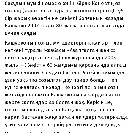
басудың мүмкін емес екенін, бірақ Коневтің өз
сөзінің (және соғыс туралы шындықтардың) түбі
бір жарық көретініне сенімді болғанын жазады.
Кашурко 2007 жылы 80 жасқа қараған шағында
дүние салды.
Кашурконың соғыс мүгедектерінің қайыр тілеп
кеткені туралы жазбасы «Азапталған жеңіс»
деген тақырыппен «Дош» журналында 2005
жылы – Жеңістің 60 жылдығы қарсаңында алғаш
жарияланады. Осыдан бастап Ресей қоғамында
ұзақ уақытқа созылған дау пайда болды – әлі
күнге жалғасып келеді. Коневті де, оның сөзін
жеткізді делінетін Кашурконы да жерден алып
жерге салғандар аз болған жоқ. Керісінше,
соғыстың шындығына басқаша көзқараспен
қарай бастаған жаңа заман өкілдері материалда
ұсынылған фактілердің растығына ден қойды.