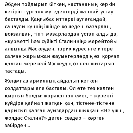
Әбден тойдырып біткен, «астананың көркін
кетіріп тұрған» мүгедектерді жаппай ұстау
басталды. Қаңғыбас иттерді аулағандай,
санаулы күннің ішінде көшеден, базардан,
вокзалдан, тіпті мазарлардан ұстап алды да,
«құрметті һәм сүйікті Сталиннің» мерейтойы
алдында Мәскеуден, тарих күресінге итере
салған жарымжан жауынгерлердің өзі қорғап
қалған мерекелі Мәскеудің өзінен шығарып
тастады.
Жеңімпаз армияның айдалып кеткен
солдаттары өле бастады. Ол өте тез келген
қырғын болды: жарақаттан емес, – жүректі
күйдіре қайнап жатқан қан, тістене-тістене
қарысып қалған ауыздардан шыққан: «Не үшін,
жолдас Сталин?» деген сөздер – көрген
зәбірден...