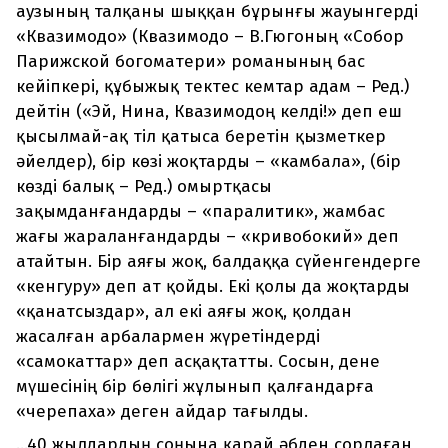
аузының талқаны шыққан бұрынғы жауынгерді
«Квазимодо» (Квазимодо – В.Гюгоның «Собор
Парижской богоматери» романының бас
кейіпкері, құбыжық тектес кемтар адам – Ред.)
дейтін («Эй, Нина, Квазимодоң келді!» деп еш
қысылмай-ақ тіл қатыса беретін қызметкер
әйелдер), бір көзі жоқтарды – «камбала», (бір
көзді балық – Ред.) омыртқасы
зақымданғандарды – «паралитик», жамбас
жағы жараланғандарды – «кривобокий» деп
атайтын. Бір аяғы жоқ, балдаққа сүйенгендерге
«кенгуру» деп ат қойды. Екі қолы да жоқтарды
«қанатсыздар», ал екі аяғы жоқ, қолдан
жасалған арбалармен жүретіндерді
«самокаттар» деп асқақтатты. Сосын, дене
мүшесінің бір бөлігі жұлынып қалғандарға
«черепаха» деген айдар тағылды.
...40 жылдардың соңына қарай әбден сорлаған