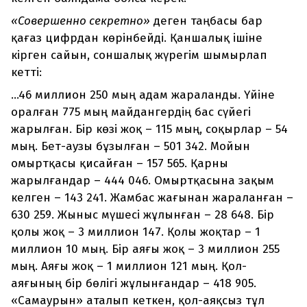
«Совершенно секретно»
деген таңбасы бар
қағаз цифрдан көрінбейді. Қаншалық ішіне
кірген сайын, соншалық жүрегім шымырлап
кетті:
...46 миллион 250 мың адам жараланды. Үйіне
оралған 775 мың майдангердің бас сүйегі
жарылған. Бір көзі жоқ – 115 мың, соқырлар – 54
мың. Бет-аузы бұзылған – 501 342. Мойын
омыртқасы қисайған – 157 565. Қарны
жарылғандар – 444 046. Омыртқасына зақым
келген – 143 241. Жамбас жағынан жараланған –
630 259. Жыныс мүшесі жұлынған – 28 648. Бір
қолы жоқ – 3 миллион 147. Қолы жоқтар – 1
миллион 10 мың. Бір аяғы жоқ – 3 миллион 255
мың. Аяғы жоқ – 1 миллион 121 мың. Қол-
аяғының бір бөлігі жұлынғандар – 418 905.
«Самаурын» аталып кеткен, қол-аяқсыз тұл