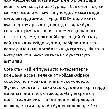
жоқ жәрдемақы тағайындап, ең бір бейшара
кейіпте күн кешуге мәжбүрледі. Сонымен тоқтай
салмай, мемлекет мүлкін үнемдеу мақсатында
мүгедектерді жүйелі түрде ВТЭК-терде қайта
куәландыру арқылы қорлыққа салды: бұл
сорлының жұлынған аяғы немесе қолы қайта
өсіп кетпеді ме, тексерейік дегендей. Онсыз да
қайыршылық күйде жүрген, жәбірленген отан
қорғаушысының пособиясын қысқарту үшін ғана
мүгедектіктің басқа сатысына ауыстыруға
ұмтылды.
Соғыстан кейінгі тұрмыста мүгедектерге
қаншама арсыз, келеке ат қойды! Әсіресе
соцобес пен медициналық мекемелерде.
Жүйкесі құрыған, психикасы бұзылған ғаріптерді
марапаттаған жоқ ол жерде. Өз ұлдарының
ерлігін халық ұмытпайды деп мінберлерден
шешендер сайрады. Ал бұл мекемелерде бет-