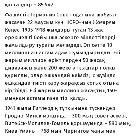
қалғандар – 85 942.
Фашистік Германия Совет одағына шабуыл
жасаған 22 маусым күні КСРО-ның Жоғарғы
Кеңесі 1905-1918 жылдары туған 13 жас
ерекшелігі бойынша әскерге міндеттілерді
жұмылдыру туралы мәлімдеді. Әп сәтте 10
миллионнан астам адам жұмылдырылды. Екі
жарым миллион еріктілерден 50 жасақ
дивизиясы және 200 жеке атқыштар полкы
құрылды, олар ешқандай киімсіз, іс жүзінде
ешқандай тиісті қару-жарақсыз соғыс отына
кіргізілді. Екі жарым миллион жасақтың 150-
мыңнан астамы ғана тірі қалды.
1941 жылы Гитлердің тұтқынына түскендер:
Гродно-Минск маңында – 300 мың совет әскері,
Витебск-Могилев-Гомель қоршауында – 580 мың,
Киев-Умань – 768 мың. Чернигов маңы мен