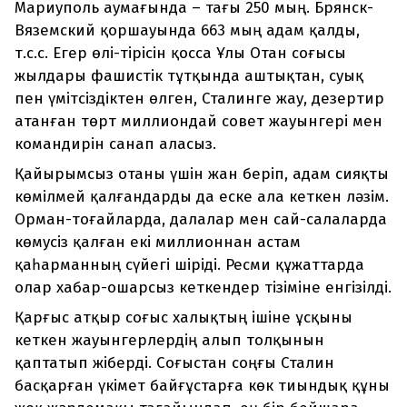
Мариуполь аумағында – тағы 250 мың. Брянск-
Вяземский қоршауында 663 мың адам қалды,
т.с.с. Егер өлі-тірісін қосса Ұлы Отан соғысы
жылдары фашистік тұтқында аштықтан, суық
пен үмітсіздіктен өлген, Сталинге жау, дезертир
атанған төрт миллиондай совет жауынгері мен
командирін санап аласыз.
Қайырымсыз отаны үшін жан беріп, адам сияқты
көмілмей қалғандарды да еске ала кеткен ләзім.
Орман-тоғайларда, далалар мен сай-салаларда
көмусіз қалған екі миллионнан астам
қаһарманның сүйегі шіріді. Ресми құжаттарда
олар хабар-ошарсыз кеткендер тізіміне енгізілді.
Қарғыс атқыр соғыс халықтың ішіне ұсқыны
кеткен жауынгерлердің алып толқынын
қаптатып жіберді. Соғыстан соңғы Сталин
басқарған үкімет байғұстарға көк тиындық құны