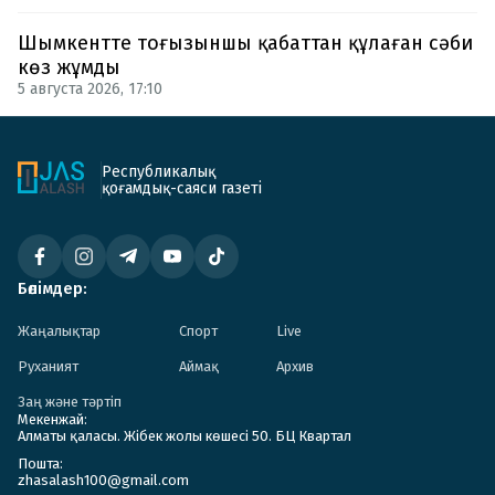
Шымкентте тоғызыншы қабаттан құлаған сәби
көз жұмды
5 августа 2026, 17:10
Республикалық
қоғамдық-саяси газеті
Бөлімдер:
Жаңалықтар
Спорт
Live
Руханият
Аймақ
Архив
Заң және тәртіп
Мекенжай:
Алматы қаласы. Жібек жолы көшесі 50. БЦ Квартал
Пошта:
zhasalash100@gmail.com