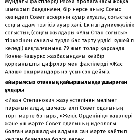
Мұндағы фактілерді Ресей пропаганасы жоққа
шығарып баққанмен, бір нәрсе анық: Соғыс
кезіндегі Совет әскерінің ауыр ахуалы, соғыстан
соңғы адам төзгісіз ауыр хәлі. Екінші дүниежүзілік
соғыстың (соңғы жылдары «Ұлы Отан соғысы»
тіркесінен саналы түрде бас тарту үрдісі күшейіп
келеді) аяқталғанына 79 жыл толар қарсаңда
Конев-Кашурко жазбасындағы кейбір
қорқынышты цифрлар мен фактілерді «Жас
Алаш» оқырмандарына ұсынсақ дейміз.
Қайырымсыз отанның қайыршылыққа ұшыраған
ұлдары
«Иван Степанович жазу үстелінен мәлімет
парағын алды, шамасы әлгі Совет одағының
төрт мәрте батыры, «Жеңіс Орденінің» кавалері
және үш мәрте Совет одағының идеологы
болған маршалдың алдына сан мәрте қайтып
келген баяндама болса керек.