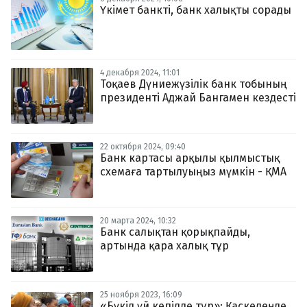
Үкімет банкті, банк халықты сорады
4 декабря 2024, 11:01
Тоқаев Дүниежүзілік банк тобының
президенті Аджай Бангамен кездесті
22 октября 2024, 09:40
Банк картасы арқылы қылмыстық
схемаға тартылуыңыз мүмкін - ҚМА
20 марта 2024, 10:32
Банк салықтан қорықпайды,
артында қара халық тұр
25 ноября 2023, 16:09
«Бүкіл үй кепілде тұр»: Қаскелеңде