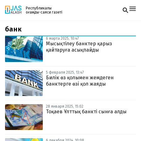
Республикалық
қоғамдық-саяси газеті
банк
Жаңалықтар
Спорт
6 марта 2025, 10:47
Газетке жазылу
Live
Мысықтілеу банктер қарыз
PDF форматтағы газетті ай сайын электронды
Руханият
қайтаруға асықпайды
поштаңызға алып отырыңыз. Жаңа нөмір
Аймақ
шыққан сәтте сізге бірден жіберіледі. Тек email
Архив
енгізіңіз, біз қалғанын өзіміз жібереміз.
Заң және тәртіп
5 февраля 2025, 13:47
Билік өз қолымен жемдеген
банктерге өзі қол жаяды
Редакциямен байланыс
+7 708 604 51 06
Жарнама бөлімі
+7 701 220 64 52
Пошта
28 января 2025, 15:02
zhasalash100@gmail.com
Тоқаев Ұлттық банкті сынға алды
6 декабря 2024, 10:08