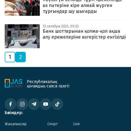
өз пәтеріне кіре алмай жүрген
тұрғындар шу шығарды
13 октября 2023, 09:33
Банк шоттарынан қолма-қол ақша
алу ережелеріне өзгерістер енгізілді
1
2
Республикалық
қоғамдық-саяси газеті
Бөлімдер:
Жаңалықтар
Спорт
Live