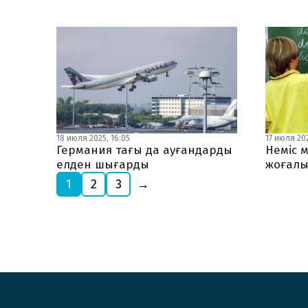
18 июля 2025, 16:05
17 июля 202
Германия тағы да ауғандарды
Неміс м
елден шығарды
жоғалы
1
2
3
→