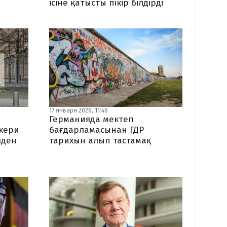
ісіне қатысты пікір білдірді
17 января 2026, 11:46
Германияда мектеп
скери
бағдарламасынан ГДР
лден
тарихын алып тастамақ