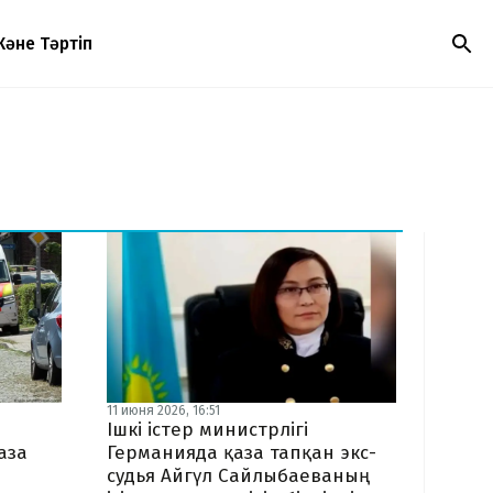
Және Тәртіп
11 июня 2026, 16:51
Ішкі істер министрлігі
аза
Германияда қаза тапқан экс-
судья Айгүл Сайлыбаеваның