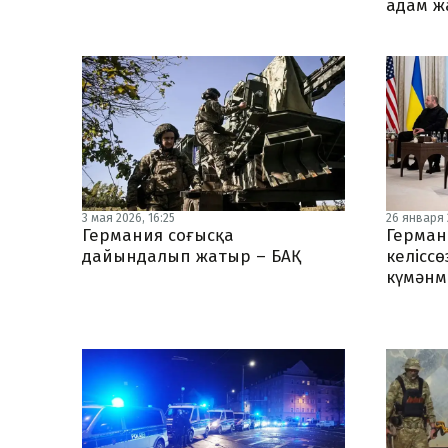
адам ж
3 мая 2026, 16:25
26 января 2
Германия соғысқа
Герман
дайындалып жатыр – БАҚ
келіссө
күмәнм