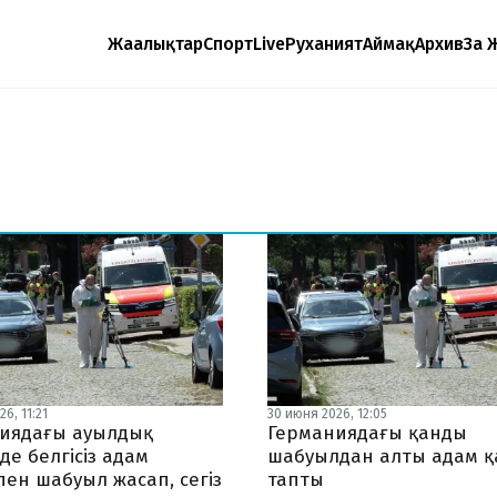
Жаңалықтар
Спорт
Live
Руханият
Аймақ
Архив
Заң 
6, 11:21
30 июня 2026, 12:05
иядағы ауылдық
Германиядағы қанды
е белгісіз адам
шабуылдан алты адам қ
ен шабуыл жасап, сегіз
тапты