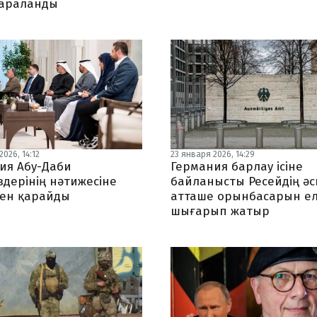
араланды
026, 14:12
23 января 2026, 14:29
ия Абу-Даби
Германия барлау ісіне
здерінің нәтижесіне
байланысты Ресейдің ә
ен қарайды
атташе орынбасарын е
шығарып жатыр