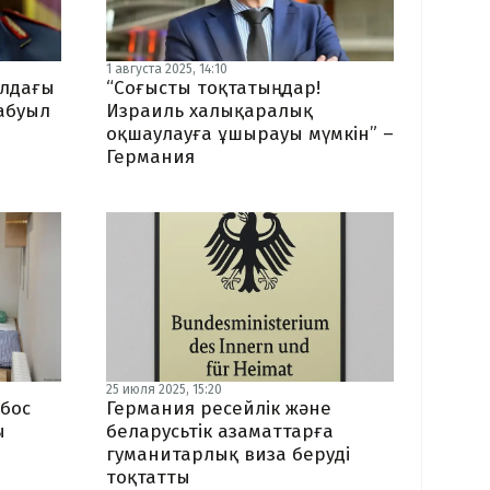
1 августа 2025, 14:10
алдағы
“Соғысты тоқтатыңдар!
абуыл
Израиль халықаралық
оқшаулауға ұшырауы мүмкін” –
Германия
25 июля 2025, 15:20
бос
Германия ресейлік және
ы
беларусьтік азаматтарға
гуманитарлық виза беруді
тоқтатты