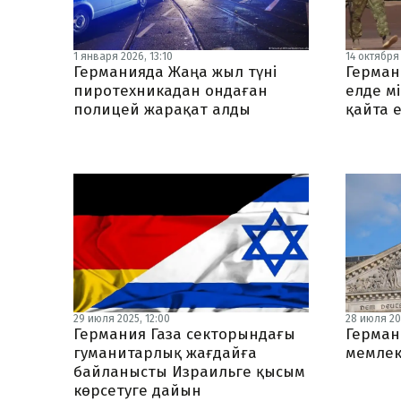
1 января 2026, 13:10
14 октября 
Германияда Жаңа жыл түні
Герман
пиротехникадан ондаған
елде м
полицей жарақат алды
қайта е
29 июля 2025, 12:00
28 июля 202
Германия Газа секторындағы
Герман
гуманитарлық жағдайға
мемлек
байланысты Израильге қысым
көрсетуге дайын