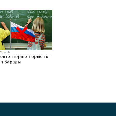
5, 17:32
ектептерінен орыс тілі
п барады