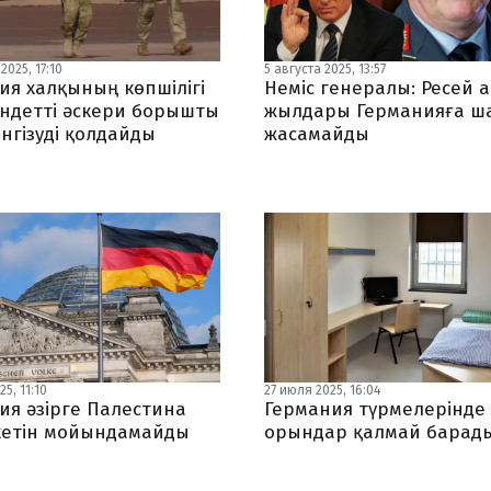
2025, 17:10
5 августа 2025, 13:57
ия халқының көпшілігі
Неміс генералы: Ресей 
індетті әскери борышты
жылдары Германияға ш
нгізуді қолдайды
жасамайды
5, 11:10
27 июля 2025, 16:04
ия әзірге Палестина
Германия түрмелерінде 
етін мойындамайды
орындар қалмай барад