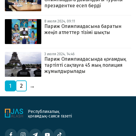
президентке есеп берді
8 июля 2024, 09:11
Париж Олимпиадасына баратын
жеңіл атлеттер тізімі шықты
3 июля 2024, 14:46
Париж Олимпиадасында қоғамдық
тәртіпті сақтауға 45 мың полиция
жұмылдырылады
1
2
→
Республикалық
қоғамдық-саяси газеті