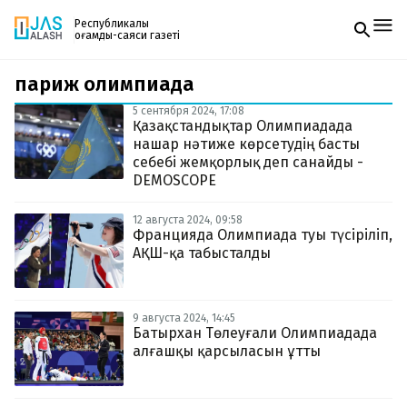
Республикалық
қоғамдық-саяси газеті
париж олимпиада
Жаңалықтар
Спорт
5 сентября 2024, 17:08
Газетке жазылу
Live
Қазақстандықтар Олимпиадада
PDF форматтағы газетті ай сайын электронды
Руханият
нашар нәтиже көрсетудің басты
поштаңызға алып отырыңыз. Жаңа нөмір
Аймақ
себебі жемқорлық деп санайды -
шыққан сәтте сізге бірден жіберіледі. Тек email
Архив
DEMOSCOPE
енгізіңіз, біз қалғанын өзіміз жібереміз.
Заң және тәртіп
12 августа 2024, 09:58
Францияда Олимпиада туы түсіріліп,
Редакциямен байланыс
АҚШ-қа табысталды
+7 708 604 51 06
Жарнама бөлімі
+7 701 220 64 52
Пошта
zhasalash100@gmail.com
9 августа 2024, 14:45
Батырхан Төлеуғали Олимпиадада
алғашқы қарсыласын ұтты