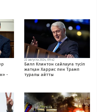
22 августа 2024, 09:42
ер
Билл Клинтон сайлауға түсіп
жатқан Харрис пен Трамп
н» -
туралы айтты