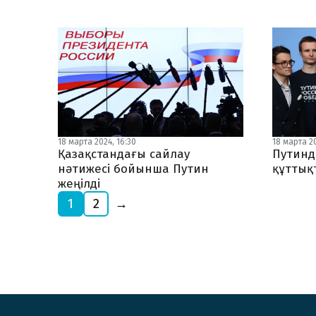
18 марта 2024, 16:30
18 марта 20
Қазақстандағы сайлау
Путинді
нәтижесі бойынша Путин
құттық
жеңілді
1
2
→