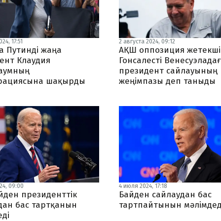
24, 17:51
2 августа 2024, 09:12
а Путинді жаңа
АҚШ оппозиция жетекші
ент Клаудия
Гонсалесті Венесуэлада
аумның
президент сайлауының
рациясына шақырды
жеңімпазы деп таныды
24, 09:00
4 июля 2024, 17:18
йден президенттік
Байден сайлаудан бас
дан бас тартқанын
тартпайтынын мәлімдед
еді