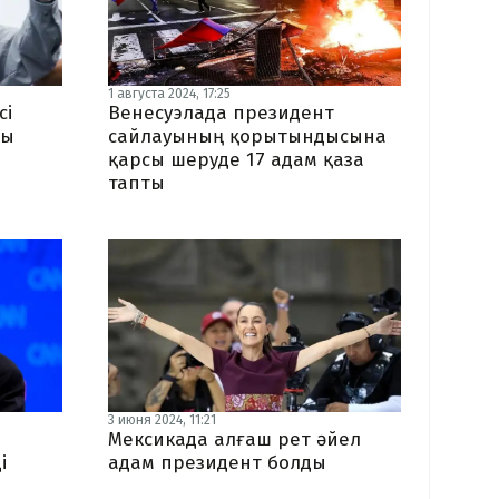
1 августа 2024, 17:25
сі
Венесуэлада президент
ғы
сайлауының қорытындысына
қарсы шеруде 17 адам қаза
тапты
3 июня 2024, 11:21
Мексикада алғаш рет әйел
і
адам президент болды