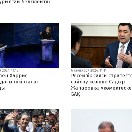
Құрылтай белгілейтін
ы
 2024, 11:10
6 сентября 2024, 11:11
пен Харрис
Ресейлік саяси стратегт
дағы пікірталас
сайлау кезінде Садыр
ды
Жапаровқа «көмектеске
БАҚ