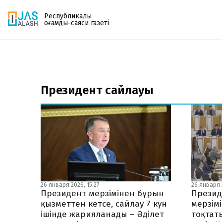
Республикалық
қоғамдық-саяси газеті
Газетке жазылу
PDF форматтағы газетті ай сайын электронды
Президент сайлауы
поштаңызға алып отырыңыз. Жаңа нөмір
шыққан сәтте сізге бірден жіберіледі. Тек email
енгізіңіз, біз қалғанын өзіміз жібереміз.
26 января 2026, 15:27
26 января 2
Президент мерзімінен бұрын
Президе
қызметтен кетсе, сайлау 7 күн
мерзім
ішінде жарияланады – Әділет
тоқтат