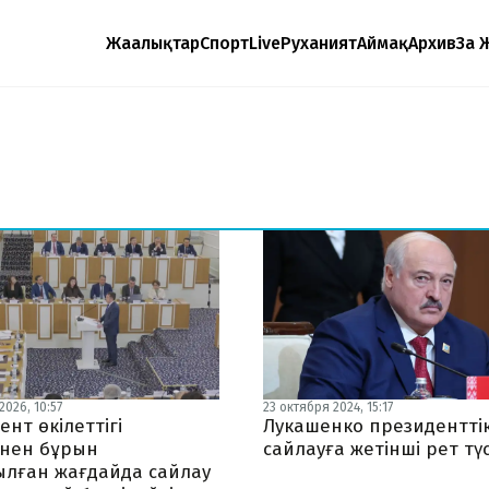
Жаңалықтар
Спорт
Live
Руханият
Аймақ
Архив
Заң 
026, 10:57
23 октября 2024, 15:17
нт өкілеттігі
Лукашенко президентті
інен бұрын
сайлауға жетінші рет тү
ылған жағдайда сайлау