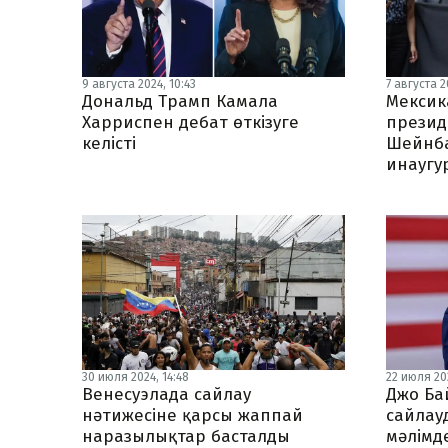
9 августа 2024, 10:43
7 августа 20
Дональд Трамп Камала
Мексик
Харриспен дебат өткізуге
презид
келісті
Шейнб
инаугу
30 июля 2024, 14:48
22 июля 20
Венесуэлада сайлау
Джо Ба
нәтижесіне қарсы жаппай
сайлау
наразылықтар басталды
мәлімд