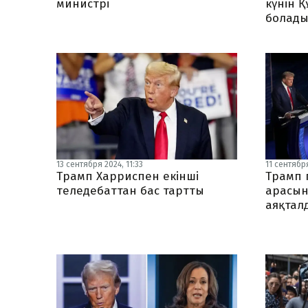
министрі
күнін 
болад
13 сентября 2024, 11:33
11 сентября
Трамп Харриспен екінші
Трамп 
теледебаттан бас тартты
арасын
аяқтал