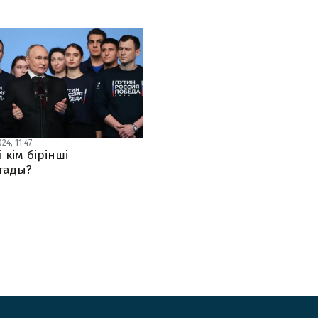
24, 11:47
 кім бірінші
тады?