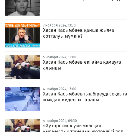
7 ноября 2024, 13:30
Хасан Қасымбаев қанша жылға
сотталуы мүмкін?
5 ноября 2024, 13:00
Хасан Қасымбаев екі айға қамауға
алынды
4 ноября 2024, 15:00
Хасан Қасымбаевтың біреуді соққыға
жыққан видеосы тарады
4 ноября 2024, 09:30
«Хуторские» ұйымдасқан
қылмыстық тобының жетекшісі деп