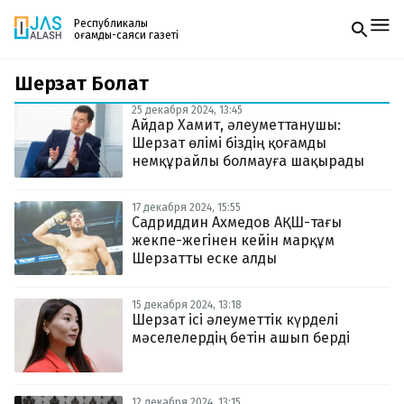
Республикалық
қоғамдық-саяси газеті
Шерзат Болат
Жаңалықтар
Спорт
25 декабря 2024, 13:45
Газетке жазылу
Live
Айдар Хамит, әлеуметтанушы:
PDF форматтағы газетті ай сайын электронды
Руханият
Шерзат өлімі біздің қоғамды
поштаңызға алып отырыңыз. Жаңа нөмір
Аймақ
немқұрайлы болмауға шақырады
шыққан сәтте сізге бірден жіберіледі. Тек email
Архив
енгізіңіз, біз қалғанын өзіміз жібереміз.
Заң және тәртіп
17 декабря 2024, 15:55
Садриддин Ахмедов АҚШ-тағы
жекпе-жегінен кейін марқұм
Редакциямен байланыс
+7 708 604 51 06
Шерзатты еске алды
Жарнама бөлімі
+7 701 220 64 52
Пошта
15 декабря 2024, 13:18
zhasalash100@gmail.com
Шерзат ісі әлеуметтік күрделі
мәселелердің бетін ашып берді
12 декабря 2024, 13:15