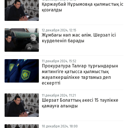
Қаржаубай Нұрымовқа қылмыстық іс
қозғалды
12 декабря 2024, 12:15
Жұмбағы көп жас өлім. Шерзат ісі
күрделеніп барады
11 декабря 2024, 15:52
Прокуратура Талғар тұрғындарын
митингіге қатысса қылмыстық
жауапкершілікке тартамыз деп
ескертті
11 декабря 2024, 11:21
Шерзат Болаттың әкесі 15 тәулікке
қамауға алынды
10 декабря 2024, 18:00