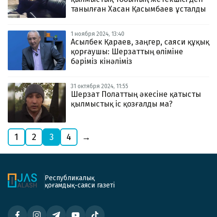
танылған Хасан Қасымбаев ұсталды
1 ноября 2024, 13:40
Асылбек Қараев, заңгер, саяси құқық
қорғаушы: Шерзаттың өліміне
бәріміз кінәліміз
31 октября 2024, 11:55
Шерзат Полаттың әкесіне қатысты
қылмыстық іс қозғалды ма?
1
2
3
4
→
Республикалық
қоғамдық-саяси газеті