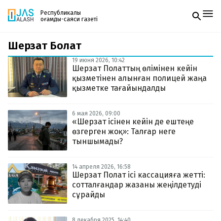
Республикалық
қоғамдық-саяси газеті
Шерзат Болат
Жаңалықтар
Спорт
19 июня 2026, 10:42
Газетке жазылу
Live
Шерзат Полаттың өлімінен кейін
PDF форматтағы газетті ай сайын электронды
Руханият
қызметінен алынған полицей жаңа
поштаңызға алып отырыңыз. Жаңа нөмір
Аймақ
қызметке тағайындалды
шыққан сәтте сізге бірден жіберіледі. Тек email
Архив
енгізіңіз, біз қалғанын өзіміз жібереміз.
Заң және тәртіп
6 мая 2026, 09:00
«Шерзат ісінен кейін де ештеңе
өзгерген жоқ»: Талғар неге
Редакциямен байланыс
+7 708 604 51 06
тыншымады?
Жарнама бөлімі
+7 701 220 64 52
Пошта
14 апреля 2026, 16:58
zhasalash100@gmail.com
Шерзат Полат ісі кассацияға жетті:
сотталғандар жазаны жеңілдетуді
сұрайды
8 декабря 2025, 14:40