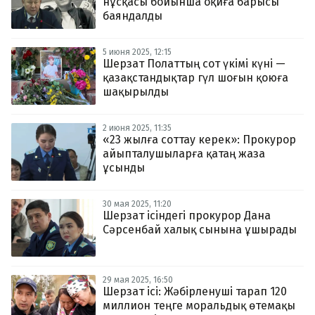
нұсқасы бойынша оқиға барысы
баяндалды
5 июня 2025, 12:15
Шерзат Полаттың сот үкімі күні —
қазақстандықтар гүл шоғын қоюға
шақырылды
2 июня 2025, 11:35
«23 жылға соттау керек»: Прокурор
айыпталушыларға қатаң жаза
ұсынды
30 мая 2025, 11:20
Шерзат ісіндегі прокурор Дана
Сәрсенбай халық сынына ұшырады
29 мая 2025, 16:50
Шерзат ісі: Жәбірленуші тарап 120
миллион теңге моральдық өтемақы