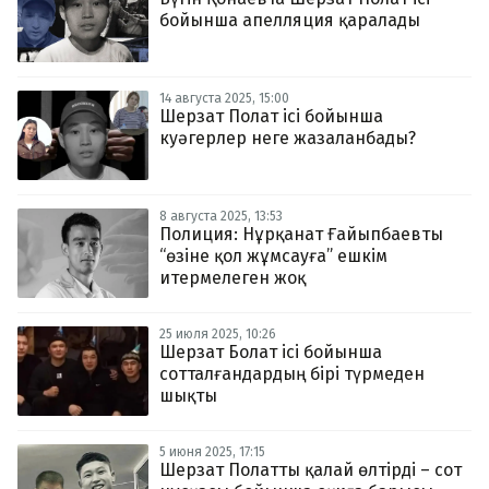
бойынша апелляция қаралады
14 августа 2025, 15:00
Шерзат Полат ісі бойынша
куәгерлер неге жазаланбады?
8 августа 2025, 13:53
Полиция: Нұрқанат Ғайыпбаевты
“өзіне қол жұмсауға” ешкім
итермелеген жоқ
25 июля 2025, 10:26
Шерзат Болат ісі бойынша
сотталғандардың бірі түрмеден
шықты
5 июня 2025, 17:15
Шерзат Полатты қалай өлтірді – сот