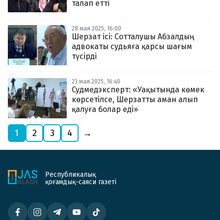
талап етті
28 мая 2025, 16:00
Шерзат ісі: Сотталушы Абзалдың
адвокаты судьяға қарсы шағым
түсірді
23 мая 2025, 16:40
Судмедэксперт: «Уақытында көмек
көрсетілсе, Шерзатты аман алып
қалуға болар еді»
1
2
3
4
→
Республикалық
қоғамдық-саяси газеті