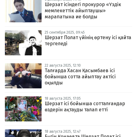
Шерзат ісіндегі прокурор «Үздік
мемлекеттік айыптаушы»
марапатына ие болды
25 сентября 2025, 09:45
Шерзат Полат үйінің өртену ісі қайта
тергеледі
22 августа 2025, 12:10
Талғарда Хасан Қасымбаев ісі
бойынша сотта айыптау актісі
оқылды
18 августа 2025, 17:05
Шерзат ісі бойынша сотталғандар
өздерін ақтауды талап етті
18 августа 2025, 12:47
Бүгін Қонаевта Шерзат Полат ісі