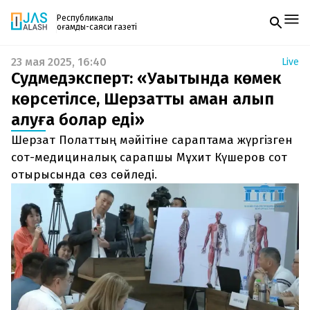
Республикалық
қоғамдық-саяси газеті
23 мая 2025, 16:40
Live
Жаңалықтар
Судмедэксперт: «Уақытында көмек
Спорт
Газетке жазылу
Live
көрсетілсе, Шерзатты аман алып
PDF форматтағы газетті ай сайын электронды
Руханият
қалуға болар еді»
поштаңызға алып отырыңыз. Жаңа нөмір
Аймақ
шыққан сәтте сізге бірден жіберіледі. Тек email
Архив
Шерзат Полаттың мәйітіне сараптама жүргізген
енгізіңіз, біз қалғанын өзіміз жібереміз.
Заң және тәртіп
сот-медициналық сарапшы Мұхит Күшеров сот
отырысында сөз сөйледі.
Редакциямен байланыс
+7 708 604 51 06
Жарнама бөлімі
+7 701 220 64 52
Пошта
zhasalash100@gmail.com