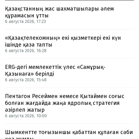
Қазақстанның жас шахматшылары әлем
құрамасын ұтты
6 августа 2026, 17:23
«Қазақтелекомның» екі қызметкері екі күн
ішінде қаза тапты
6 августа 2026, 16:28
ERG-дегі мемлекеттік үлес «Самұрық-
Қазынаға» берілді
6 августа 2026, 15:48
Пентагон Ресеймен немесе Қытаймен соғыс
болған жағдайда жаңа ядролық стратегия
әзірлеп жатыр
6 августа 2026, 10:00
Шымкентте тоғызыншы қабаттан құлаған сәби
көз жұмды