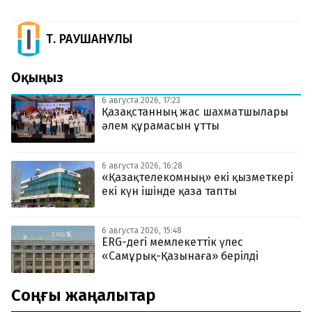
Т. РАУШАНҰЛЫ
Оқыңыз
6 августа 2026, 17:23
Қазақстанның жас шахматшылары
әлем құрамасын ұтты
6 августа 2026, 16:28
«Қазақтелекомның» екі қызметкері
екі күн ішінде қаза тапты
6 августа 2026, 15:48
ERG-дегі мемлекеттік үлес
«Самұрық-Қазынаға» берілді
Соңғы жаңалықтар