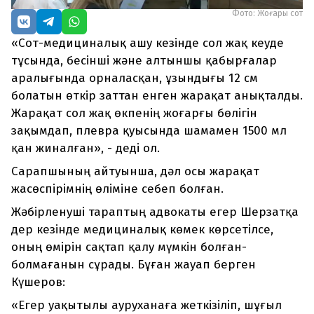
Фото: Жоғары сот
«Сот-медициналық ашу кезінде сол жақ кеуде
тұсында, бесінші және алтыншы қабырғалар
аралығында орналасқан, ұзындығы 12 см
болатын өткір заттан енген жарақат анықталды.
Жарақат сол жақ өкпенің жоғарғы бөлігін
зақымдап, плевра қуысында шамамен 1500 мл
қан жиналған», - деді ол.
Сарапшының айтуынша, дәл осы жарақат
жасөспірімнің өліміне себеп болған.
Жәбірленуші тараптың адвокаты егер Шерзатқа
дер кезінде медициналық көмек көрсетілсе,
оның өмірін сақтап қалу мүмкін болған-
болмағанын сұрады. Бұған жауап берген
Күшеров:
«Егер уақытылы ауруханаға жеткізіліп, шұғыл