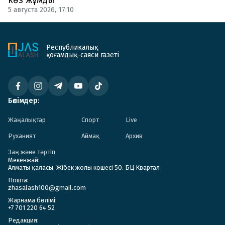
5 августа 2026, 17:10
Республикалық
қоғамдық-саяси газеті
Бөлімдер:
Жаңалықтар
Спорт
Live
Руханият
Аймақ
Архив
Заң және тәртіп
Мекенжай:
Алматы қаласы. Жібек жолы көшесі 50. БЦ Квартал
Пошта:
zhasalash100@gmail.com
Жарнама бөлімі:
+7 701 220 64 52
Редакция: