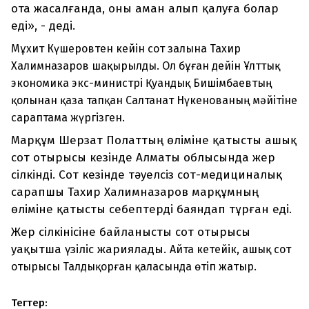
ота жасалғанда, оны аман алып қалуға болар
еді», - деді.
Мұхит Күшеровтен кейін сот залына Тахир
Халимназаров шақырылды. Ол бұған дейін Ұлттық
экономика экс-министрі Қуандық Бишімбаевтың
қолынан қаза тапқан Салтанат Нүкенованың мәйітіне
сараптама жүргізген.
Марқұм Шерзат Полаттың өліміне қатысты ашық
сот отырысы кезінде Алматы облысында жер
сілкінді. Сот кезінде тәуелсіз сот-медициналық
сарапшы Тахир Халимназаров марқұмның
өліміне қатысты себептерді баяндап тұрған еді.
Жер сілкінісіне байланысты сот отырысы
уақытша үзіліс жариялады.
Айта кетейік, ашық сот
отырысы Талдықорған қаласында өтіп жатыр.
Тегтер: