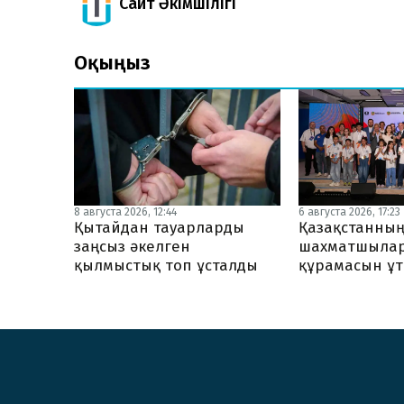
Сайт Әкімшілігі
Оқыңыз
8 августа 2026, 12:44
6 августа 2026, 17:23
Қытайдан тауарларды
Қазақстанның
заңсыз әкелген
шахматшылар
қылмыстық топ ұсталды
құрамасын ұ