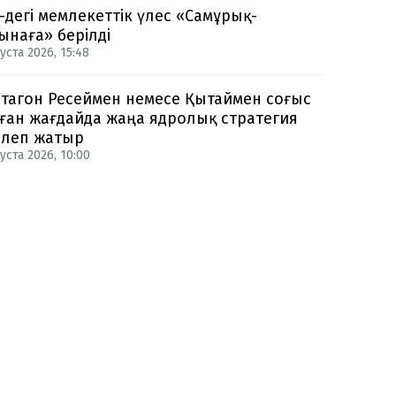
-дегі мемлекеттік үлес «Самұрық-
ынаға» берілді
уста 2026, 15:48
тагон Ресеймен немесе Қытаймен соғыс
ған жағдайда жаңа ядролық стратегия
рлеп жатыр
уста 2026, 10:00