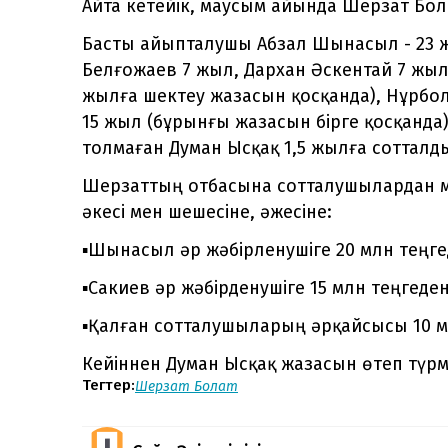
Айта кетейік, маусым айында Шерзат Бол
Басты айыпталушы Абзал Шынасыл - 23 
Белғожаев 7 жыл, Дархан Әскентай 7 жыл,
жылға шектеу жазасын қосқанда), Нұрбол
15 жыл (бұрынғы жазасын бірге қосқанда
толмаған Думан Ысқақ 1,5 жылға сотталд
Шерзаттың отбасына сотталушылардан м
әкесі мен шешесіне, әжесіне:
▪️Шынасыл әр жәбірленушіге 20 млн теңге
▪️Сакиев әр жәбірденушіге 15 млн теңгеден
▪️Қалған сотталушыларың әрқайсысы 10 м
Кейіннен Думан Ысқақ жазасын өтеп түр
Тегтер:
Шерзат Болат