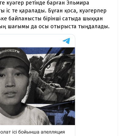
ге куәгер ретінде барған Эльмира
 іс те қаралады. Бұған қоса, куәгерлер
ке байланысты бірінші сатыда шыққан
ның шағымы да осы отырыста тыңдалады.