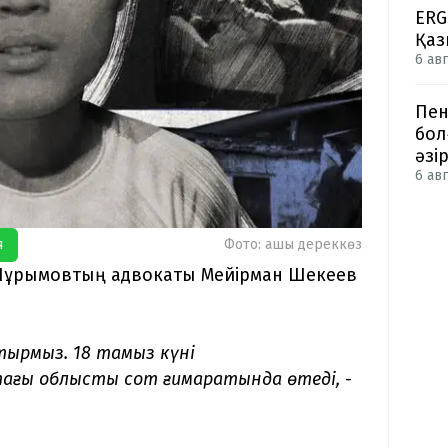
ERG
Қаз
6 авг
Пен
бол
әзі
6 авг
я
Фото: ашық дереккөз
 Нұрымовтың адвокаты Мейірман Шекеев
тырмыз. 18 тамыз күні
ғы облыстық сот ғимаратында өтеді,
-