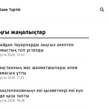
Және Тәртіп
ңғы жаңалықтар
айдан тауарларды заңсыз әкелген
мыстық топ ұсталды
уста 2026, 12:44
ақстанның жас шахматшылары әлем
амасын ұтты
уста 2026, 17:23
зақтелекомның» екі қызметкері екі күн
нде қаза тапты
уста 2026, 16:28