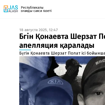
Республикалық
қоғамдық-саяси газеті
18 августа 2025, 12:47
Газетке жазылу
Бүгін Қонаевта Шерзат П
PDF форматтағы газетті ай сайын электронды
апелляция қаралады
поштаңызға алып отырыңыз. Жаңа нөмір
шыққан сәтте сізге бірден жіберіледі. Тек email
Бүгін Қонаевта Шерзат Полат ісі бойынш
енгізіңіз, біз қалғанын өзіміз жібереміз.