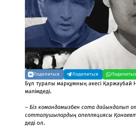
Поделиться
Поделиться
Поделитьс
Бұл туралы марқұмның әкесі Қаржаубай
мәлімдеді.
–
Біз командамызбен сотқа дайындалып о
сотталушылардың апелляциясы Қонаевта
деді ол.