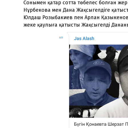
Сонымен қатар сотта төбелес болған жер
Нұрбекова мен Дана Жақсыгелдіге қатысты
Юлдаш Розыбакиев пен Арлан Қазыкенов
жеке қаулыға қатысты Жақсыгелді Дана