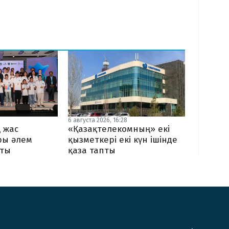
6 августа 2026, 16:28
 жас
«Қазақтелекомның» екі
ы әлем
қызметкері екі күн ішінде
тты
қаза тапты