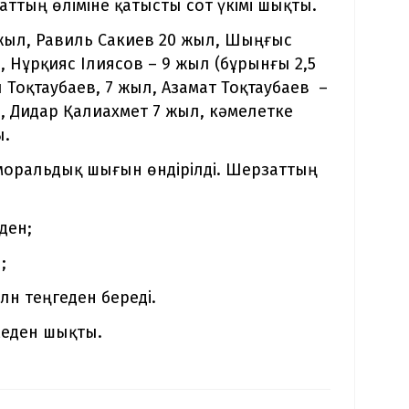
аттың өліміне қатысты сот үкімі шықты.
жыл, Равиль Сакиев 20 жыл, Шыңғыс
 Нұрқияс Ілиясов – 9 жыл (бұрынғы 2,5
 Тоқтаубаев, 7 жыл, Азамат Тоқтаубаев –
), Дидар Қалиахмет 7 жыл, кәмелетке
ы.
оральдық шығын өндірілді. Шерзаттың
ден;
;
лн теңгеден береді.
меден шықты.