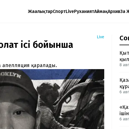
Жаңалықтар
Спорт
Live
Руханият
Аймақ
Архив
Заң 
Со
Live
олат ісі бойынша
Қыт
қыл
а апелляция қаралады.
8 авг
Қаз
құр
6 авг
«Қа
іші
6 авг