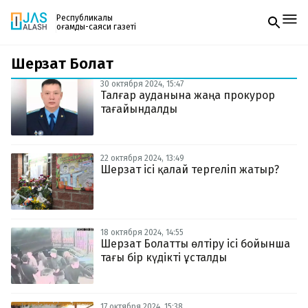
Республикалық
қоғамдық-саяси газеті
Шерзат Болат
Жаңалықтар
Спорт
30 октября 2024, 15:47
Газетке жазылу
Live
Талғар ауданына жаңа прокурор
PDF форматтағы газетті ай сайын электронды
Руханият
тағайындалды
поштаңызға алып отырыңыз. Жаңа нөмір
Аймақ
шыққан сәтте сізге бірден жіберіледі. Тек email
Архив
енгізіңіз, біз қалғанын өзіміз жібереміз.
Заң және тәртіп
22 октября 2024, 13:49
Шерзат ісі қалай тергеліп жатыр?
Редакциямен байланыс
+7 708 604 51 06
Жарнама бөлімі
+7 701 220 64 52
Пошта
18 октября 2024, 14:55
zhasalash100@gmail.com
Шерзат Болатты өлтіру ісі бойынша
тағы бір күдікті ұсталды
17 октября 2024, 15:38