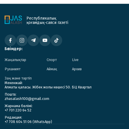
Республикалық
қоғамдық-саяси газеті
Бөлімдер:
Жаңалықтар
Спорт
Live
Руханият
Аймақ
Архив
Заң және тәртіп
Мекенжай:
Алматы қаласы. Жібек жолы көшесі 50. БЦ Квартал
Пошта:
zhasalash100@gmail.com
Жарнама бөлімі:
+7 701 220 64 52
Редакция:
+7 708 604 51 06 (WhatsApp)