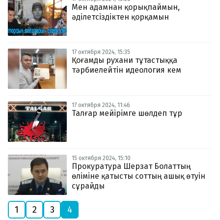
Мен адамнан қорықпаймын,
әділетсіздіктен қорқамын
17 октября 2024, 15:35
Қоғамды рухани тұтастыққа
тәрбиелейтін идеология кем
17 октября 2024, 11:46
Талғар мейірімге шөлдеп тұр
15 октября 2024, 15:10
Прокуратура Шерзат Болаттың
өліміне қатысты соттың ашық өтуін
сұрайды
1
2
3
4