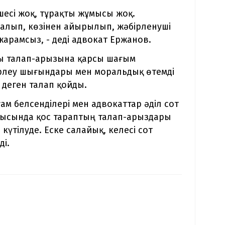
шесі жоқ, тұрақты жұмысы жоқ.
т алып, көзінен айырылып, жәбірленуші
жарамсыз, - деді адвокат Ержанов.
лы талап-арызына қарсы шағым
жерлеу шығындары мен моральдық өтемді
 деген талап қойды.
ғам белсенділері мен адвокаттар әділ сот
тырысында қос тараптың талап-арыздары
үтілуде. Еске салайық, келесі сот
ді.