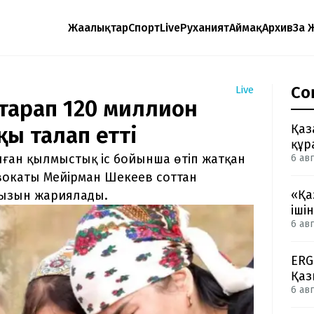
Жаңалықтар
Спорт
Live
Руханият
Аймақ
Архив
Заң 
Со
Live
 тарап 120 миллион
Қаз
ы талап етті
құр
лған қылмыстық іс бойынша өтіп жатқан
6 авг
двокаты Мейірман Шекеев соттан
«Қа
рызын жариялады.
іші
6 авг
ERG
Қаз
6 авг