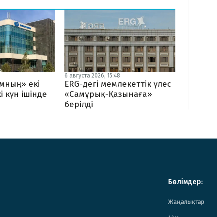
6 августа 2026, 15:48
мның» екі
ERG-дегі мемлекеттік үлес
і күн ішінде
«Самұрық-Қазынаға»
берілді
Бөлімдер:
Жаңалықтар