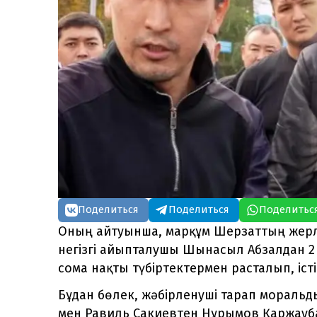
Поделиться
Поделиться
Поделитьс
Оның айтуынша, марқұм Шерзаттың жерле
негізгі айыпталушы Шынасыл Абзалдан 2 7
сома нақты түбіртектермен расталып, іст
Бұдан бөлек, жәбірленуші тарап мораль
мен Равиль Сакиевтен Нұрымов Қаржауб