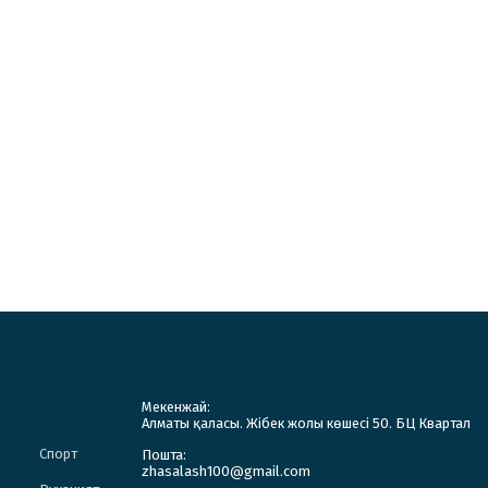
Мекенжай:
Алматы қаласы. Жібек жолы көшесі 50. БЦ Квартал
Спорт
Пошта:
zhasalash100@gmail.com