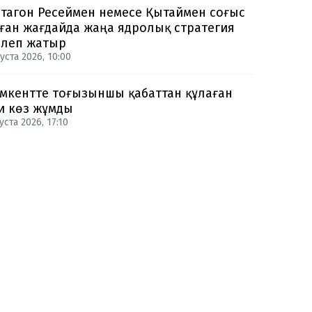
тагон Ресеймен немесе Қытаймен соғыс
ған жағдайда жаңа ядролық стратегия
рлеп жатыр
уста 2026, 10:00
кентте тоғызыншы қабаттан құлаған
и көз жұмды
уста 2026, 17:10