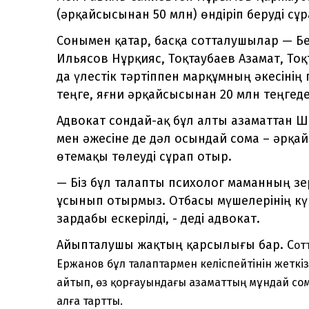
(әрқайсысынан 50 млн) өндіріп беруді сұ
Сонымен қатар, басқа сотталушылар — Б
Ильясов Нұрқияс, Тоқтаубаев Азамат, То
да үлестік тәртіппен марқұмның әкесіні
теңге, яғни әрқайсысынан 20 млн теңгеден
Адвокат сондай-ақ бұл алты азаматтан 
мен әжесіне де дәл осындай сома – әрқ
өтемақы төлеуді сұрап отыр.
— Біз бұл талапты психолог маманның 
ұсынып отырмыз. Отбасы мүшелерінің кү
зардабы ескерілді, - деді адвокат.
Айыпталушы жақтың қарсылығы бар. С
от
Ержанов бұл талаптармен келіспейтінін жеткізд
айтып, өз қорғауындағы азаматтың мұндай сом
алға тартты.