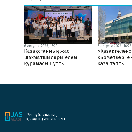
6 августа 2026, 17:23
6 августа 2026, 16:28
Қазақстанның жас
«Қазақтелеко
шахматшылары әлем
қызметкері ек
құрамасын ұтты
қаза тапты
Республикалық
қоғамдық-саяси газеті