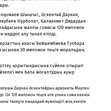
рады.
елқожаев Шыңғыс, Әскентай Дархан,
қтаубаев Нұрболат, Қалиахмет Дидардан
ң пайдасына жалпы сомасы 120 миллион
 өндіріп алу талап етілді.
Шерзаттың анасы Бейшембиева Гүлбара
айсысынан 20 миллион теңге моральдық
зерттеу қорытындысына сүйене отырып
йзелісі мен бала жоғалтудың ауыр
талушы Дархан Әскентайдың адвокаты Мәулен
і. Ол 120 миллион теңге өте үлкен сома екенін
аны төлеуге ешқандай мүмкіндігі жоқ екенін