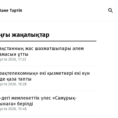
Және Тәртіп
ңғы жаңалықтар
ақстанның жас шахматшылары әлем
амасын ұтты
уста 2026, 17:23
зақтелекомның» екі қызметкері екі күн
нде қаза тапты
уста 2026, 16:28
-дегі мемлекеттік үлес «Самұрық-
ынаға» берілді
уста 2026, 15:48