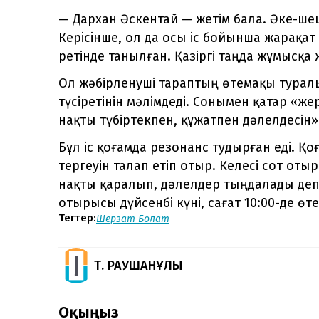
— Дархан Әскентай — жетім бала. Әке-ше
Керісінше, ол да осы іс бойынша жарақа
ретінде танылған. Қазіргі таңда жұмысқа 
Ол жәбірленуші тараптың өтемақы тура
түсіретінін мәлімдеді. Сонымен қатар «
нақты түбіртекпен, құжатпен дәлелдесін»
Бұл іс қоғамда резонанс тудырған еді. Қо
тергеуін талап етіп отыр. Келесі сот о
нақты қаралып, дәлелдер тыңдалады деп к
отырысы дүйсенбі күні, сағат 10:00-де өте
Тегтер:
Шерзат Болат
Т. РАУШАНҰЛЫ
Оқыңыз