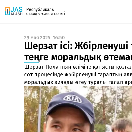
Республикалық
қоғамдық-саяси газеті
29 мая 2025, 16:50
Газетке жазылу
Шерзат ісі: Жәбірленуші
PDF форматтағы газетті ай сайын электронды
теңге моральдық өтемақ
поштаңызға алып отырыңыз. Жаңа нөмір
шыққан сәтте сізге бірден жіберіледі. Тек email
Шерзат Полаттың өліміне қатысты қозға
енгізіңіз, біз қалғанын өзіміз жібереміз.
сот процесінде жәбірленуші тараптың а
моральдық зиянды өтеу туралы талап а