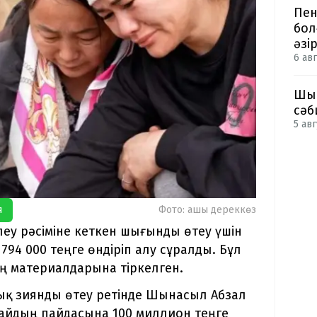
Пен
бол
әзі
6 авг
Шым
сәб
5 авг
я
Фото: ашық дереккөз
у рәсіміне кеткен шығынды өтеу үшін
94 000 теңге өндіріп алу сұралды. Бұл
ің материалдарына тіркелген.
дық зиянды өтеу ретінде Шынасыл Абзал
айдың пайдасына 100 миллион теңге